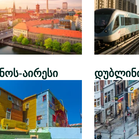
ენოს-აირესი
დუბლინ