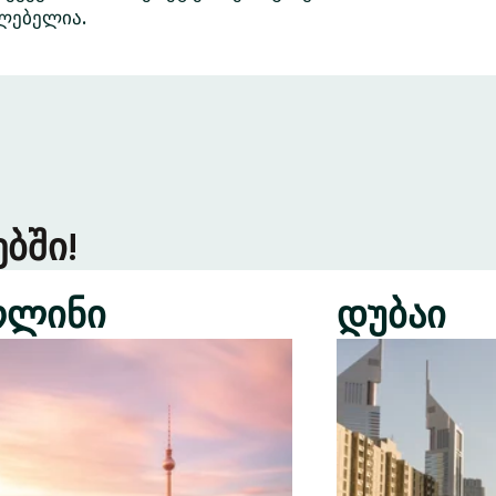
ძლებელია.
ბში!
რლინი
დუბაი