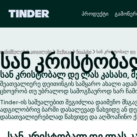
T
პროდუქტი
გამოწერ
i
n
d
e
r
H
დანიშნულების ადგილები
მექსიკა
ჩიაპასი
სან კრისტობალ დე 
სან კრისტობა
o
m
e
სან კრისტობალ დე ლას კასასი, მ
შეათვალიერე დეითინგის სამყარო ახალი ადამი
ცხოვრობ თუ უბრალოდ სამოგზაუროდ ხარ ჩამოს
Tinder-ის საშუალებით შეგიძლია დაიმეჩო მსგა
ადგილობრივ ბარში დასალევად წახვიდე ან დეი
დასათვალიერებლად წახვიდე და აღმოაჩინო ქა
სან კრისტობალ დე ლას კა