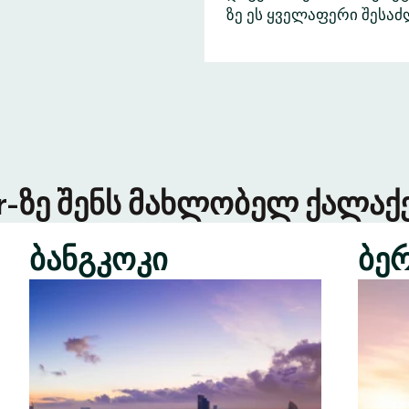
ზე ეს ყველაფერი შესა
er-ზე შენს მახლობელ ქალაქე
ბანგკოკი
ბე