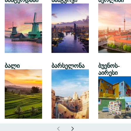
ამსტერდამი
ბანგკოკი
ბერლინი
ბალი
ბარსელონა
ბუენოს-
აირესი