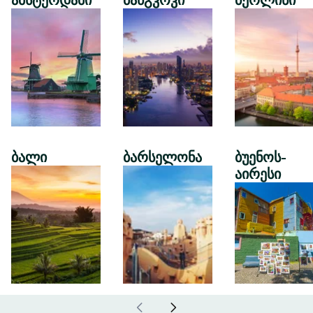
ამსტერდამი
ბანგკოკი
ბერლინი
ბალი
ბარსელონა
ბუენოს-
აირესი