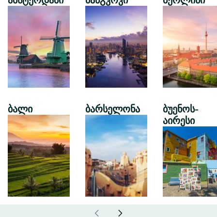
ამსტერდამი
ბანგკოკი
ბერლინი
ბალი
ბარსელონა
ბუენოს-
აირესი