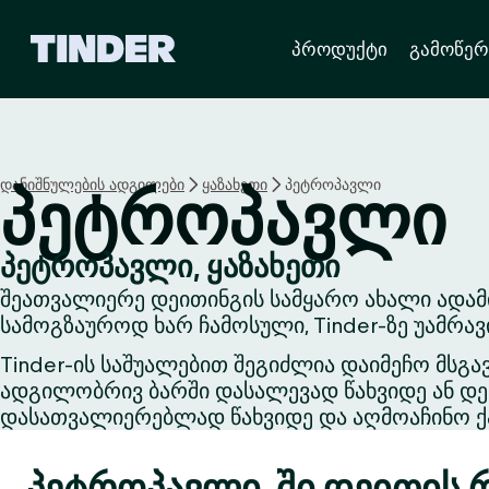
T
პროდუქტი
გამოწერ
i
n
d
e
r
H
დანიშნულების ადგილები
ყაზახეთი
პეტროპავლი
პეტროპავლი
o
m
e
პეტროპავლი, ყაზახეთი
შეათვალიერე დეითინგის სამყარო ახალი ადამ
სამოგზაუროდ ხარ ჩამოსული, Tinder-ზე უამრა
Tinder-ის საშუალებით შეგიძლია დაიმეჩო მსგა
ადგილობრივ ბარში დასალევად წახვიდე ან დეი
დასათვალიერებლად წახვიდე და აღმოაჩინო ქა
პეტროპავლი-ში დეითის 