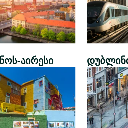
ენოს-აირესი
დუბლინ