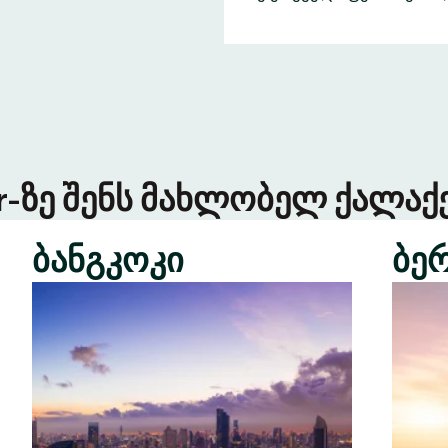
er-ზე შენს მახლობელ ქალაქე
ბანგკოკი
ბე