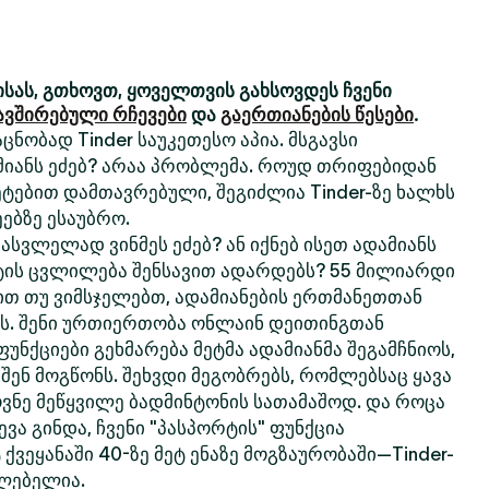
სას, გთხოვთ, ყოველთვის გახსოვდეს ჩვენი
ავშირებული რჩევები
და
გაერთიანების წესები
.
ცნობად Tinder საუკეთესო აპია. მსგავსი
მიანს ეძებ? არაა პრობლემა. როუდ თრიფებიდან
ტებით დამთავრებული, შეგიძლია Tinder-ზე ხალხს
ებზე ესაუბრო.
სვლელად ვინმეს ეძებ? ან იქნებ ისეთ ადამიანს
ტის ცვლილება შენსავით ადარდებს? 55 მილიარდი
თ თუ ვიმსჯელებთ, ადამიანების ერთმანეთთან
რს. შენი ურთიერთობა ონლაინ დეითინგთან
 ფუნქციები გეხმარება მეტმა ადამიანმა შეგამჩნიოს,
 შენ მოგწონს. შეხვდი მეგობრებს, რომლებსაც ყავა
ოვნე მეწყვილე ბადმინტონის სათამაშოდ. და როცა
ვა გინდა, ჩვენი "პასპორტის" ფუნქცია
 ქვეყანაში 40-ზე მეტ ენაზე მოგზაურობაში—Tinder-
ძლებელია.