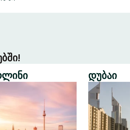
ბში!
რლინი
დუბაი