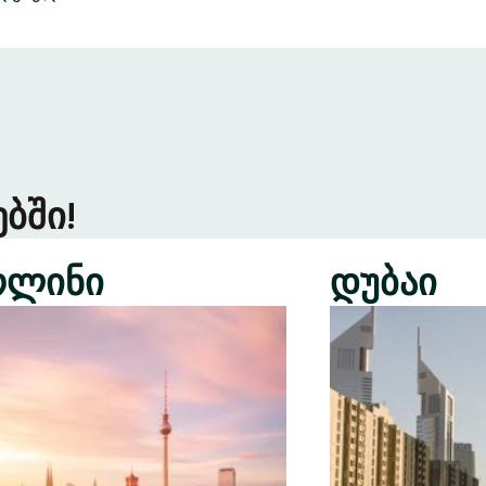
ბში!
რლინი
დუბაი