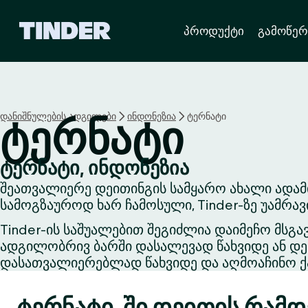
T
პროდუქტი
გამოწერ
i
n
d
e
r
H
დანიშნულების ადგილები
ინდონეზია
ტერნატი
ტერნატი
o
m
e
ტერნატი, ინდონეზია
შეათვალიერე დეითინგის სამყარო ახალი ადამ
სამოგზაუროდ ხარ ჩამოსული, Tinder-ზე უამრა
Tinder-ის საშუალებით შეგიძლია დაიმეჩო მსგა
ადგილობრივ ბარში დასალევად წახვიდე ან დეი
დასათვალიერებლად წახვიდე და აღმოაჩინო ქა
ტერნატი-ში დეითის რამდე