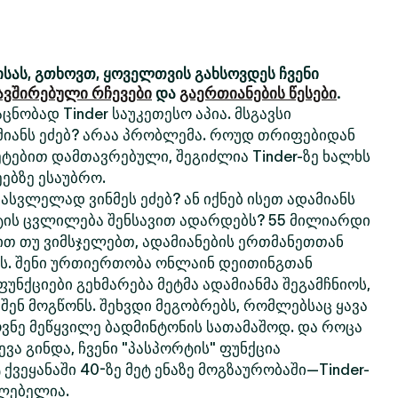
სას, გთხოვთ, ყოველთვის გახსოვდეს ჩვენი
ავშირებული რჩევები
და
გაერთიანების წესები
.
ცნობად Tinder საუკეთესო აპია. მსგავსი
მიანს ეძებ? არაა პრობლემა. როუდ თრიფებიდან
ტებით დამთავრებული, შეგიძლია Tinder-ზე ხალხს
ებზე ესაუბრო.
სვლელად ვინმეს ეძებ? ან იქნებ ისეთ ადამიანს
ტის ცვლილება შენსავით ადარდებს? 55 მილიარდი
თ თუ ვიმსჯელებთ, ადამიანების ერთმანეთთან
რს. შენი ურთიერთობა ონლაინ დეითინგთან
 ფუნქციები გეხმარება მეტმა ადამიანმა შეგამჩნიოს,
 შენ მოგწონს. შეხვდი მეგობრებს, რომლებსაც ყავა
ოვნე მეწყვილე ბადმინტონის სათამაშოდ. და როცა
ვა გინდა, ჩვენი "პასპორტის" ფუნქცია
 ქვეყანაში 40-ზე მეტ ენაზე მოგზაურობაში—Tinder-
ძლებელია.