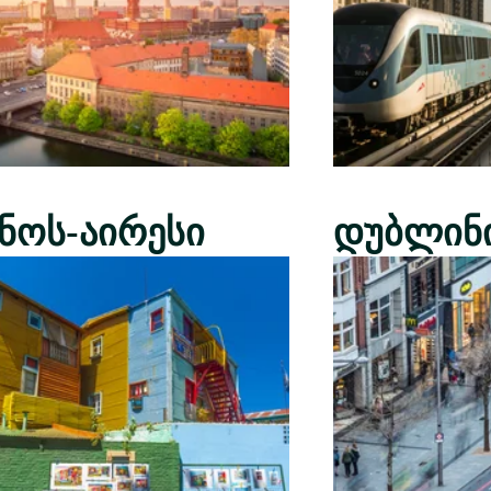
ენოს-აირესი
დუბლინ