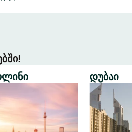
ბში!
რლინი
დუბაი