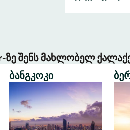
er-ზე შენს მახლობელ ქალაქე
ბანგკოკი
ბე