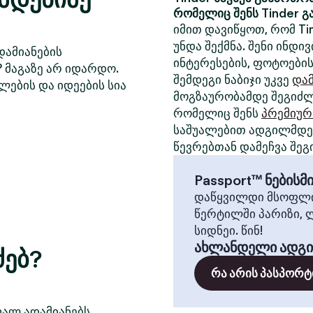
რომელიც შენს Tinder გ
იმით დავიწყოთ, რომ Ti
უნდა შექმნა. შენი ინდ
დამიანების
ინტერესების, ფოტოების
? მაგაზე არ იდარდო.
შემდეგი ნაბიჯი უკვე
დამ
ლების და იდეების სია
მოგზაურობამდე შეგიძლ
რომელიც შენს
პრემიურ
საშუალებით ადგილმდებ
წევრებთან დამეჩვა შეგ
Passport™ ნების
დაწყვილდი მსოფლი
წერტილში პარიზი, 
სიდნეი. წინ!
ახლანდელი ადგ
ძებ?
რა არის პასპორტ
ფალ ადამიანებს,