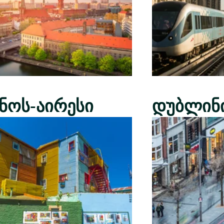
ენოს-აირესი
დუბლინ