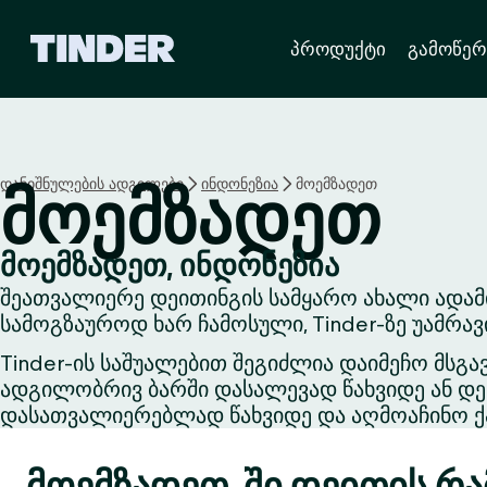
T
პროდუქტი
გამოწერ
i
n
d
e
r
H
დანიშნულების ადგილები
ინდონეზია
მოემზადეთ
მოემზადეთ
o
m
e
მოემზადეთ, ინდონეზია
შეათვალიერე დეითინგის სამყარო ახალი ადამ
სამოგზაუროდ ხარ ჩამოსული, Tinder-ზე უამრა
Tinder-ის საშუალებით შეგიძლია დაიმეჩო მსგა
ადგილობრივ ბარში დასალევად წახვიდე ან დეი
დასათვალიერებლად წახვიდე და აღმოაჩინო ქა
მოემზადეთ-ში დეითის რა