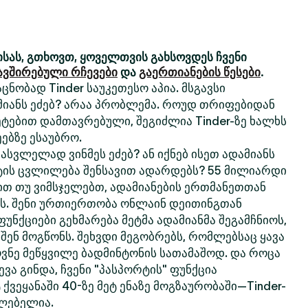
სას, გთხოვთ, ყოველთვის გახსოვდეს ჩვენი
ავშირებული რჩევები
და
გაერთიანების წესები
.
ცნობად Tinder საუკეთესო აპია. მსგავსი
მიანს ეძებ? არაა პრობლემა. როუდ თრიფებიდან
ტებით დამთავრებული, შეგიძლია Tinder-ზე ხალხს
ებზე ესაუბრო.
სვლელად ვინმეს ეძებ? ან იქნებ ისეთ ადამიანს
ტის ცვლილება შენსავით ადარდებს? 55 მილიარდი
თ თუ ვიმსჯელებთ, ადამიანების ერთმანეთთან
რს. შენი ურთიერთობა ონლაინ დეითინგთან
 ფუნქციები გეხმარება მეტმა ადამიანმა შეგამჩნიოს,
 შენ მოგწონს. შეხვდი მეგობრებს, რომლებსაც ყავა
ოვნე მეწყვილე ბადმინტონის სათამაშოდ. და როცა
ვა გინდა, ჩვენი "პასპორტის" ფუნქცია
 ქვეყანაში 40-ზე მეტ ენაზე მოგზაურობაში—Tinder-
ძლებელია.