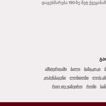
დაგეხმარება 190-ზე მეტ ქვეყანა
გა
ამსტერდამი
ბალი
ბანგკოკი
კოპენჰაგენი
ლონდონი
ლოს ან
რიო დე ჟანეირო
რომი
სა