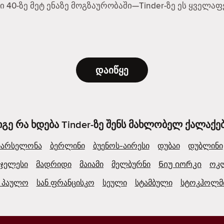
ში 40-ზე მეტ ენაზე მოგზაურობაში—Tinder-ზე ეს ყველ
დაიწყე
იგე რა ხდება Tinder-ზე შენს მახლობელ ქალაქებ
ბარსელონა
ბერლინი
ბუენოს-აირესი
დუბაი
დუბლინი
ჯელესი
მადრიდი
მაიამი
მელბურნი
Ნიუ იორკი
ოკ
ნ პაულო
სან ფრანცისკო
სეული
სტამბული
სტოკჰოლმ