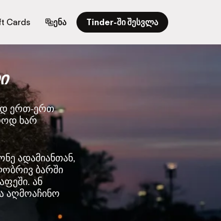
ft Cards
ენა
Tinder-ში შესვლა
ი
ად ერთ-ერთ
როდ ხარ
ონე ადამიანთან,
ლობრივ ბარში
აფეში. ან
ა აღმოაჩინო