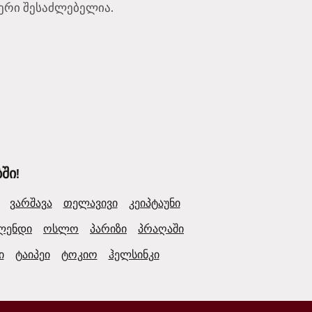
აფერი შესაძლებელია.
ში!
ვარშავა
თელავივი
კეიპტაუნი
ლენდი
ოსლო
პარიზი
პრაღაში
ი
ტაიპეი
ტოკიო
ჰელსინკი