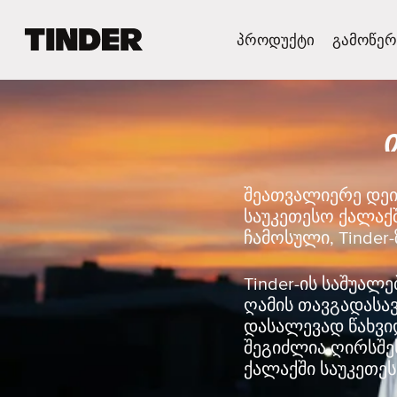
T
პროდუქტი
გამოწერ
i
n
d
e
r
H
o
m
შეათვალიერე დეი
e
საუკეთესო ქალაქ
ჩამოსული, Tinder
Tinder-ის საშუალ
ღამის თავგადასა
დასალევად წახვიდ
შეგიძლია ღირსშე
ქალაქში საუკეთეს