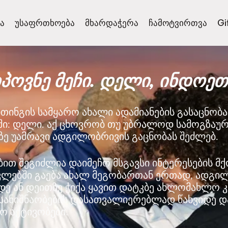
ა
უსაფრთხოება
მხარდაჭერა
ჩამოტვირთვა
Gi
იპოვნე მეჩი. დელი, ინდოეთ
თინგის სამყარო ახალი ადამიანების გასაცნობ
ში: დელი. აქ ცხოვრობ თუ უბრალოდ სამოგზაუ
-ზე უამრავი ადგილობრივის გაცნობას შეძლებ.
ებით შეგიძლია დაიმეჩო მსგავსი ინტერესების მქ
ვლებში გაება ახალ მეგობართან ერთად, ადგი
ე ან დეითზე ჭიქა ყავით დატკბე ახლომახლო კ
სანიშნაობების დასათვალიერებლად წახვიდე დ
ო აქტივობები.