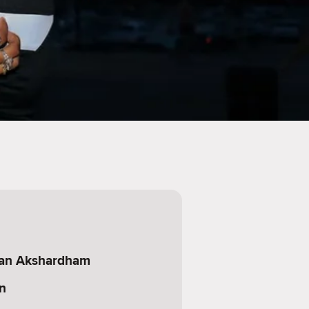
an Akshardham
n