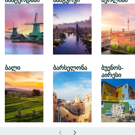
ამსტერდამი
ბანგკოკი
ბერლინი
ბალი
ბარსელონა
ბუენოს-
აირესი