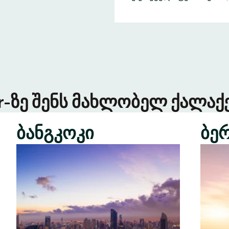
er-ზე შენს მახლობელ ქალაქე
ბანგკოკი
ბე