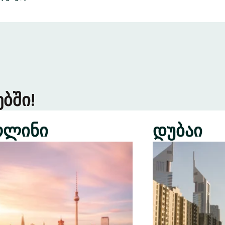
ბში!
რლინი
დუბაი