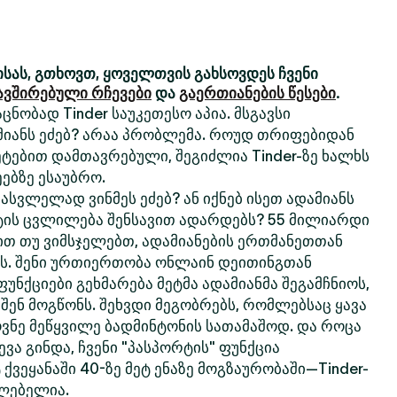
სას, გთხოვთ, ყოველთვის გახსოვდეს ჩვენი
ავშირებული რჩევები
და
გაერთიანების წესები
.
ცნობად Tinder საუკეთესო აპია. მსგავსი
მიანს ეძებ? არაა პრობლემა. როუდ თრიფებიდან
ტებით დამთავრებული, შეგიძლია Tinder-ზე ხალხს
ებზე ესაუბრო.
სვლელად ვინმეს ეძებ? ან იქნებ ისეთ ადამიანს
ტის ცვლილება შენსავით ადარდებს? 55 მილიარდი
თ თუ ვიმსჯელებთ, ადამიანების ერთმანეთთან
რს. შენი ურთიერთობა ონლაინ დეითინგთან
 ფუნქციები გეხმარება მეტმა ადამიანმა შეგამჩნიოს,
 შენ მოგწონს. შეხვდი მეგობრებს, რომლებსაც ყავა
ოვნე მეწყვილე ბადმინტონის სათამაშოდ. და როცა
ვა გინდა, ჩვენი "პასპორტის" ფუნქცია
 ქვეყანაში 40-ზე მეტ ენაზე მოგზაურობაში—Tinder-
ძლებელია.