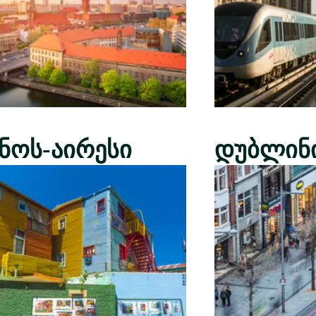
ენოს-აირესი
დუბლინ