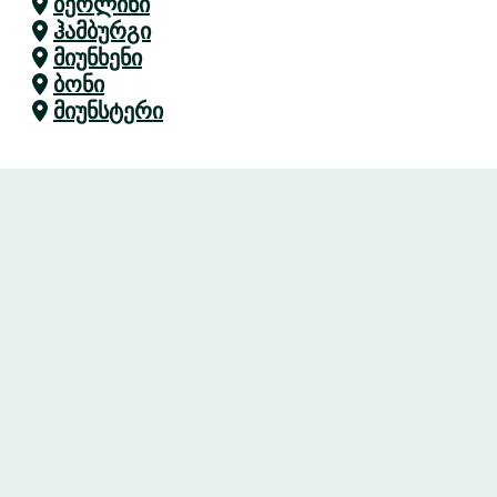
ბერლინი
ჰამბურგი
მიუნხენი
ბონი
მიუნსტერი