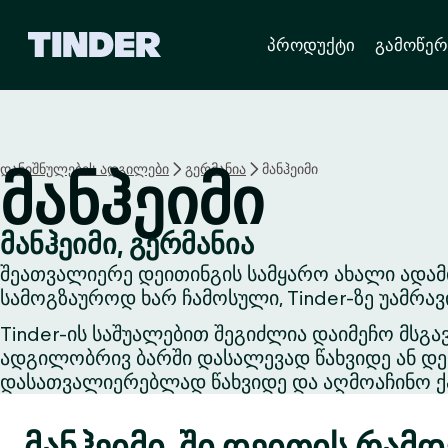
T
პროდუქტი
გამოწერ
i
n
d
e
r
H
დანიშნულების ადგილები
გერმანია
მანჰეიმი
მანჰეიმი
o
m
e
მანჰეიმი, გერმანია
შეათვალიერე დეითინგის სამყარო ახალი ადამი
სამოგზაუროდ ხარ ჩამოსული, Tinder-ზე უამრა
Tinder-ის საშუალებით შეგიძლია დაიმეჩო მსგა
ადგილობრივ ბარში დასალევად წახვიდე ან დეი
დასათვალიერებლად წახვიდე და აღმოაჩინო ქა
მანჰეიმი-ში დეითის რამდ