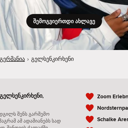
შემოგვიერთდი ახლავე
გერმანია
›
გელსენკირხენი
 გელსენკირხენი,
Zoom Erlebn
Nordsternpa
ადგილს შენს გარშემო
Schalke Are
მაგრამ ამ ადამიანებს სად
დო. შენთვის ქალაქში