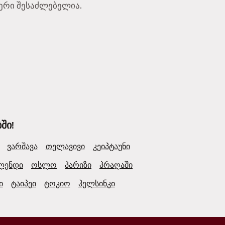
აფერი შესაძლებელია.
ში!
ვარშავა
თელავივი
კეიპტაუნი
ლენდი
ოსლო
პარიზი
პრაღაში
ი
ტაიპეი
ტოკიო
ჰელსინკი