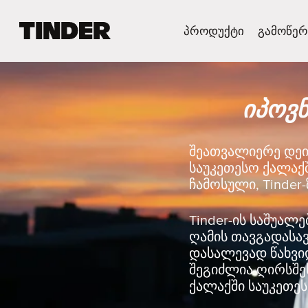
T
პროდუქტი
გამოწერ
i
n
d
e
იპოვნ
r
H
o
m
შეათვალიერე დეი
e
საუკეთესო ქალაქ
ჩამოსული, Tinder
Tinder-ის საშუალ
ღამის თავგადასა
დასალევად წახვიდ
შეგიძლია ღირსშე
ქალაქში საუკეთეს