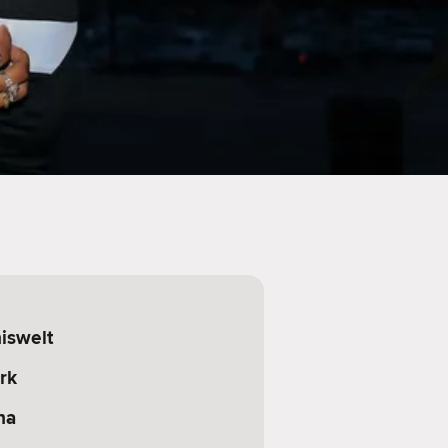
iswelt
rk
na