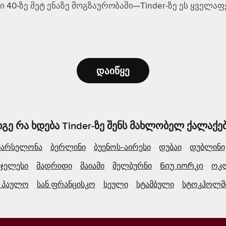
ში 40-ზე მეტ ენაზე მოგზაურობაში—Tinder-ზე ეს ყველ
დაიწყე
იგე რა ხდება Tinder-ზე შენს მახლობელ ქალაქებ
ბარსელონა
ბერლინი
ბუენოს-აირესი
დუბაი
დუბლინი
ჯელესი
მადრიდი
მაიამი
მელბურნი
Ნიუ იორკი
ოკ
ნ პაულო
სან ფრანცისკო
სეული
სტამბული
სტოკჰოლმ