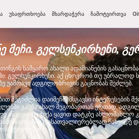
ა
უსაფრთხოება
მხარდაჭერა
ჩამოტვირთვა
Gi
ე მეჩი. გელსენკირხენი, გე
თინგის სამყარო ახალი ადამიანების გასაცნობ
ში: გელსენკირხენი. აქ ცხოვრობ თუ უბრალოდ
-ზე უამრავი ადგილობრივის გაცნობას შეძლებ.
ებით შეგიძლია დაიმეჩო მსგავსი ინტერესების მქ
ვლებში გაება ახალ მეგობართან ერთად, ადგი
ე ან დეითზე ჭიქა ყავით დატკბე ახლომახლო კ
სანიშნაობების დასათვალიერებლად წახვიდე დ
ო აქტივობები.