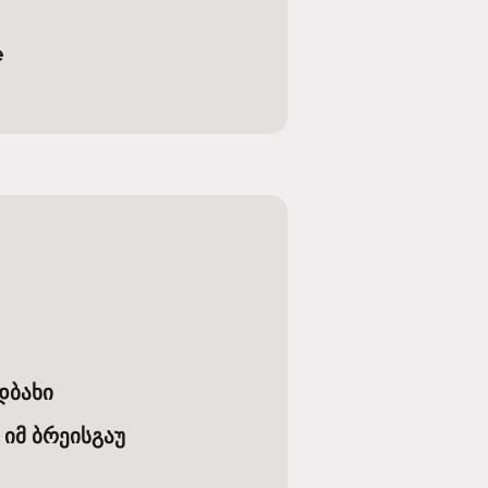
e
დბახი
იმ ბრეისგაუ