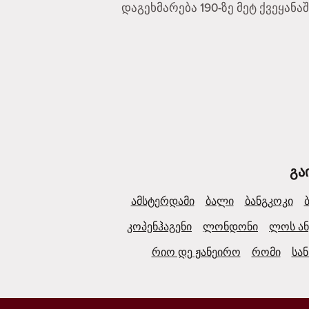
დაგეხმარება 190-ზე მეტ ქვეყანა
გა
ამსტერდამი
ბალი
ბანგკოკი
კოპენჰაგენი
ლონდონი
ლოს ან
რიო დე ჟანეირო
რომი
სა