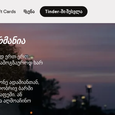
ft Cards
ენა
Tinder-ში შესვლა
რმანია
ად ერთ-ერთ
 სამოგზაუროდ ხარ
ონე ადამიანთან,
ლობრივ ბარში
აფეში. ან
ა აღმოაჩინო