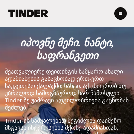
T
i
n
d
e
იპოვნე მეჩი. ნანტი,
r
H
საფრანგეთი
o
m
e
შეათვალიერე დეითინგის სამყარო ახალი
ადამიანების გასაცნობად ერთ-ერთ
საუკეთესო ქალაქში: ნანტი. აქ ცხოვრობ თუ
უბრალოდ სამოგზაუროდ ხარ ჩამოსული,
Tinder-ზე უამრავი ადგილობრივის გაცნობას
შეძლებ.
Tinder-ის საშუალებით შეგიძლია დაიმეჩო
მსგავსი ინტერესების მქონე ადამიანთან,