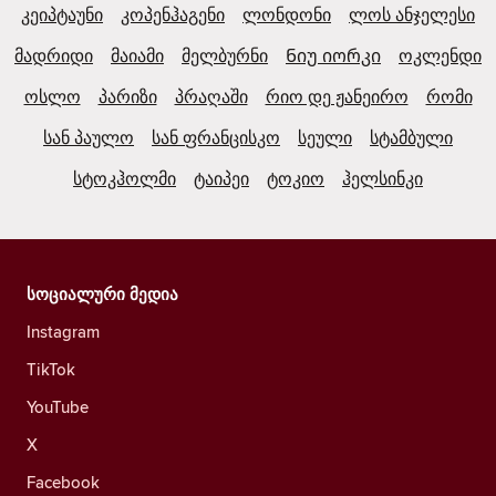
კეიპტაუნი
კოპენჰაგენი
ლონდონი
ლოს ანჯელესი
მადრიდი
მაიამი
მელბურნი
Ნიუ იორკი
ოკლენდი
ოსლო
პარიზი
პრაღაში
რიო დე ჟანეირო
რომი
სან პაულო
სან ფრანცისკო
სეული
სტამბული
სტოკჰოლმი
ტაიპეი
ტოკიო
ჰელსინკი
სოციალური მედია
Instagram
TikTok
YouTube
X
Facebook