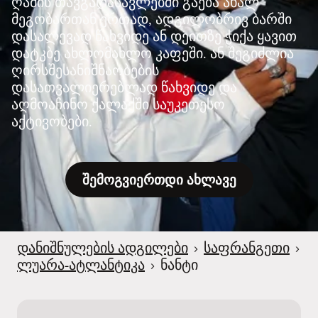
ღამის თავგადასავლებში გაება ახალ
მეგობართან ერთად, ადგილობრივ ბარში
დასალევად წახვიდე ან დეითზე ჭიქა ყავით
დატკბე ახლომახლო კაფეში. ან შეგიძლია
ღირსშესანიშნაობების
დასათვალიერებლად წახვიდე და
აღმოაჩინო ქალაქში საუკეთესო
აქტივობები.
შემოგვიერთდი ახლავე
დანიშნულების ადგილები
›
საფრანგეთი
›
ლუარა-ატლანტიკა
›
ნანტი