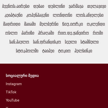
ბუენოს-აირესი
დუბაი
დუბლინი
ვარშავა
თელავივი
კეიპტაუნი
კოპენჰაგენი
ლონდონი
ლოს ანჯელესი
მადრიდი
მაიამი
მელბურნი
Ნიუ იორკი
ოკლენდი
ოსლო
პარიზი
პრაღაში
რიო დე ჟანეირო
რომი
სან პაულო
სან ფრანცისკო
სეული
სტამბული
სტოკჰოლმი
ტაიპეი
ტოკიო
ჰელსინკი
სოციალური მედია
Instagram
TikTok
YouTube