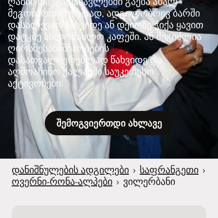
ღამის თავგადასავლებში გაება ახალ
მეგობართან ერთად, ადგილობრივ ბარში
დასალევად წახვიდე ან დეითზე ჭიქა ყავით
დატკბე ახლომახლო კაფეში. ან შეგიძლია
ღირსშესანიშნაობების
დასათვალიერებლად წახვიდე და
აღმოაჩინო ქალაქში საუკეთესო
აქტივობები.
შემოგვიერთდი ახლავე
დანიშნულების ადგილები
›
საფრანგეთი
›
ოვერნი-რონა-ალპები
›
ვილერბანი