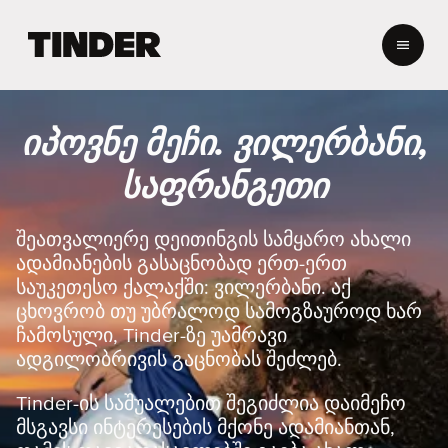
T
i
n
d
e
იპოვნე მეჩი. ვილერბანი,
r
H
საფრანგეთი
o
m
e
შეათვალიერე დეითინგის სამყარო ახალი
ადამიანების გასაცნობად ერთ-ერთ
საუკეთესო ქალაქში: ვილერბანი. აქ
ცხოვრობ თუ უბრალოდ სამოგზაუროდ ხარ
ჩამოსული, Tinder-ზე უამრავი
ადგილობრივის გაცნობას შეძლებ.
Tinder-ის საშუალებით შეგიძლია დაიმეჩო
მსგავსი ინტერესების მქონე ადამიანთან,