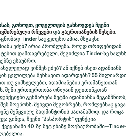
სას, გთხოვთ, ყოველთვის გახსოვდეს ჩვენი
ავშირებული რჩევები
და
გაერთიანების წესები
.
ცნობად Tinder საუკეთესო აპია. მსგავსი
მიანს ეძებ? არაა პრობლემა. როუდ თრიფებიდან
ტებით დამთავრებული, შეგიძლია Tinder-ზე ხალხს
ებზე ესაუბრო.
სვლელად ვინმეს ეძებ? ან იქნებ ისეთ ადამიანს
ტის ცვლილება შენსავით ადარდებს? 55 მილიარდი
თ თუ ვიმსჯელებთ, ადამიანების ერთმანეთთან
რს. შენი ურთიერთობა ონლაინ დეითინგთან
 ფუნქციები გეხმარება მეტმა ადამიანმა შეგამჩნიოს,
 შენ მოგწონს. შეხვდი მეგობრებს, რომლებსაც ყავა
ოვნე მეწყვილე ბადმინტონის სათამაშოდ. და როცა
ვა გინდა, ჩვენი "პასპორტის" ფუნქცია
 ქვეყანაში 40-ზე მეტ ენაზე მოგზაურობაში—Tinder-
ძლებელია.