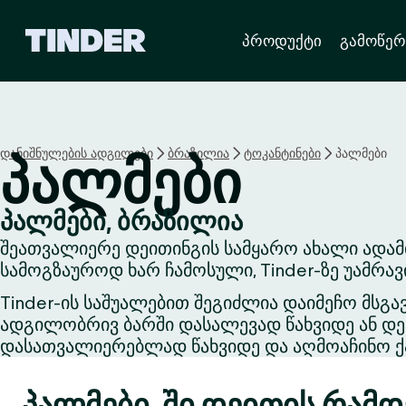
T
პროდუქტი
გამოწერ
i
n
d
e
r
H
დანიშნულების ადგილები
ბრაზილია
ტოკანტინები
პალმები
პალმები
o
m
e
პალმები, ბრაზილია
შეათვალიერე დეითინგის სამყარო ახალი ადამ
სამოგზაუროდ ხარ ჩამოსული, Tinder-ზე უამრა
Tinder-ის საშუალებით შეგიძლია დაიმეჩო მსგა
ადგილობრივ ბარში დასალევად წახვიდე ან დეი
დასათვალიერებლად წახვიდე და აღმოაჩინო ქა
პალმები-ში დეითის რამდე