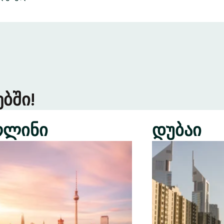
ბში!
რლინი
დუბაი