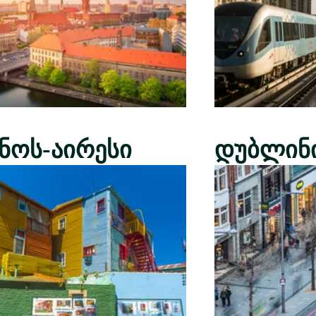
ენოს-აირესი
დუბლინ