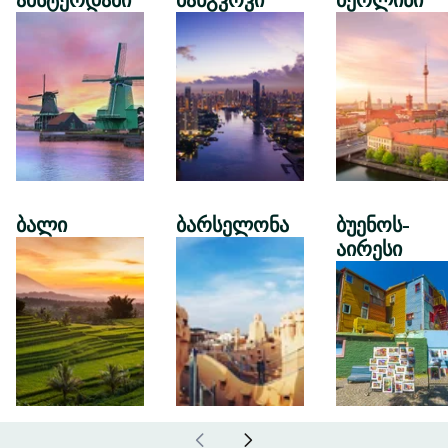
ამსტერდამი
ბანგკოკი
ბერლინი
ბალი
ბარსელონა
ბუენოს-
აირესი