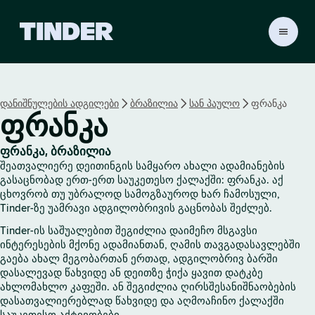
T
i
n
d
e
დანიშნულების ადგილები
ბრაზილია
სან პაულო
ფრანკა
r
ფრანკა
H
o
m
ფრანკა, ბრაზილია
e
შეათვალიერე დეითინგის სამყარო ახალი ადამიანების
გასაცნობად ერთ-ერთ საუკეთესო ქალაქში: ფრანკა. აქ
ცხოვრობ თუ უბრალოდ სამოგზაუროდ ხარ ჩამოსული,
Tinder-ზე უამრავი ადგილობრივის გაცნობას შეძლებ.
Tinder-ის საშუალებით შეგიძლია დაიმეჩო მსგავსი
ინტერესების მქონე ადამიანთან, ღამის თავგადასავლებში
გაება ახალ მეგობართან ერთად, ადგილობრივ ბარში
დასალევად წახვიდე ან დეითზე ჭიქა ყავით დატკბე
ახლომახლო კაფეში. ან შეგიძლია ღირსშესანიშნაობების
დასათვალიერებლად წახვიდე და აღმოაჩინო ქალაქში
საუკეთესო აქტივობები.