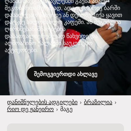
ღამის თავგადასავლებში გაება ახალ
მეგობართან ერთად, ადგილობრივ ბარში
დასალევად წახვიდე ან დეითზე ჭიქა ყავით
დატკბე ახლომახლო კაფეში. ან შეგიძლია
ღირსშესანიშნაობების
დასათვალიერებლად წახვიდე და
აღმოაჩინო ქალაქში საუკეთესო
აქტივობები.
შემოგვიერთდი ახლავე
დანიშნულების ადგილები
›
ბრაზილია
›
რიო დე ჟანეირო
›
მაგე