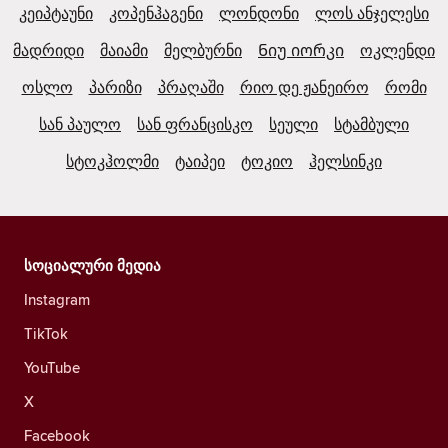
კეიპტაუნი
კოპენჰაგენი
ლონდონი
ლოს ანჯელესი
მადრიდი
მაიამი
მელბურნი
Ნიუ იორკი
ოკლენდი
ოსლო
პარიზი
პრაღაში
რიო დე ჟანეირო
რომი
სან პაულო
სან ფრანცისკო
სეული
სტამბული
სტოკჰოლმი
ტაიპეი
ტოკიო
ჰელსინკი
სოციალური მედია
Instagram
TikTok
YouTube
X
Facebook