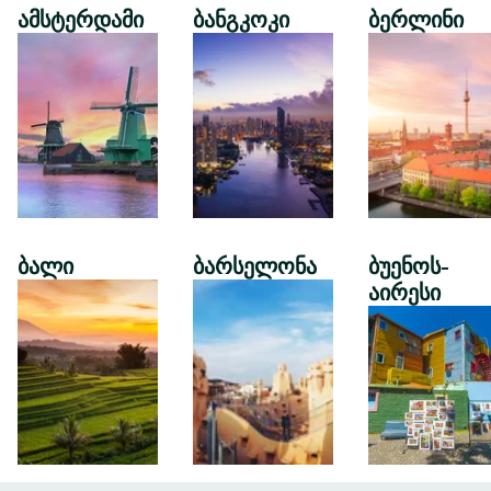
ამსტერდამი
ბანგკოკი
ბერლინი
ბალი
ბარსელონა
ბუენოს-
აირესი