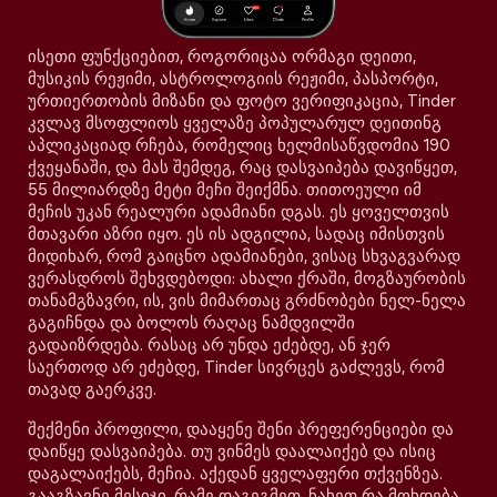
ისეთი ფუნქციებით, როგორიცაა ორმაგი დეითი,
მუსიკის რეჟიმი, ასტროლოგიის რეჟიმი, პასპორტი,
ურთიერთობის მიზანი და ფოტო ვერიფიკაცია, Tinder
კვლავ მსოფლიოს ყველაზე პოპულარულ დეითინგ
აპლიკაციად რჩება, რომელიც ხელმისაწვდომია 190
ქვეყანაში, და მას შემდეგ, რაც დასვაიპება დავიწყეთ,
55 მილიარდზე მეტი მეჩი შეიქმნა. თითოეული იმ
მეჩის უკან რეალური ადამიანი დგას. ეს ყოველთვის
მთავარი აზრი იყო. ეს ის ადგილია, სადაც იმისთვის
მიდიხარ, რომ გაიცნო ადამიანები, ვისაც სხვაგვარად
ვერასდროს შეხვდებოდი: ახალი ქრაში, მოგზაურობის
თანამგზავრი, ის, ვის მიმართაც გრძნობები ნელ-ნელა
გაგიჩნდა და ბოლოს რაღაც ნამდვილში
გადაიზრდება. რასაც არ უნდა ეძებდე, ან ჯერ
საერთოდ არ ეძებდე, Tinder სივრცეს გაძლევს, რომ
თავად გაერკვე.
შექმენი პროფილი, დააყენე შენი პრეფერენციები და
დაიწყე დასვაიპება. თუ ვინმეს დაალაიქებ და ისიც
დაგალაიქებს, მეჩია. აქედან ყველაფერი თქვენზეა.
გააგზავნე მესიჯი, რამე დაგეგმეთ, ნახეთ რა მოხდება.