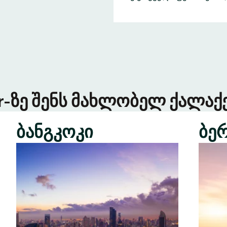
er-ზე შენს მახლობელ ქალაქე
ბანგკოკი
ბე