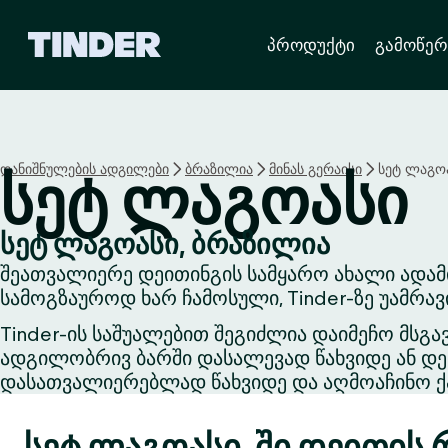
T
პროდუქტი
გამოწერ
i
n
d
e
r
H
დანიშნულების ადგილები
ბრაზილია
მინას გერაისი
სეტ ლაგო
სეტ ლაგოასი
o
m
e
სეტ ლაგოასი, ბრაზილია
შეათვალიერე დეითინგის სამყარო ახალი ადამ
სამოგზაუროდ ხარ ჩამოსული, Tinder-ზე უამრა
Tinder-ის საშუალებით შეგიძლია დაიმეჩო მსგა
ადგილობრივ ბარში დასალევად წახვიდე ან დეი
დასათვალიერებლად წახვიდე და აღმოაჩინო ქა
სეტ ლაგოასი-ში დეითის 