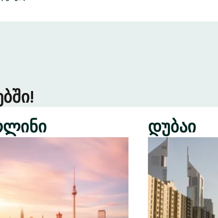
ბში!
რლინი
დუბაი