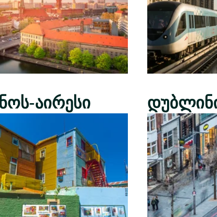
ენოს-აირესი
დუბლინ