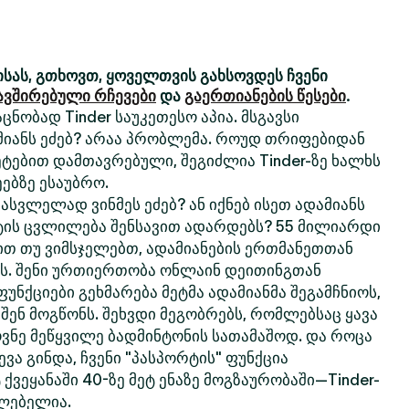
სას, გთხოვთ, ყოველთვის გახსოვდეს ჩვენი
ავშირებული რჩევები
და
გაერთიანების წესები
.
ცნობად Tinder საუკეთესო აპია. მსგავსი
მიანს ეძებ? არაა პრობლემა. როუდ თრიფებიდან
ტებით დამთავრებული, შეგიძლია Tinder-ზე ხალხს
ებზე ესაუბრო.
სვლელად ვინმეს ეძებ? ან იქნებ ისეთ ადამიანს
ტის ცვლილება შენსავით ადარდებს? 55 მილიარდი
თ თუ ვიმსჯელებთ, ადამიანების ერთმანეთთან
რს. შენი ურთიერთობა ონლაინ დეითინგთან
 ფუნქციები გეხმარება მეტმა ადამიანმა შეგამჩნიოს,
 შენ მოგწონს. შეხვდი მეგობრებს, რომლებსაც ყავა
ოვნე მეწყვილე ბადმინტონის სათამაშოდ. და როცა
ვა გინდა, ჩვენი "პასპორტის" ფუნქცია
 ქვეყანაში 40-ზე მეტ ენაზე მოგზაურობაში—Tinder-
ძლებელია.