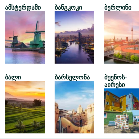
ამსტერდამი
ბანგკოკი
ბერლინი
ბალი
ბარსელონა
ბუენოს-
აირესი