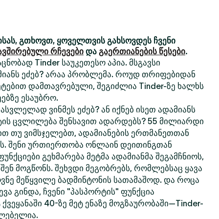
სას, გთხოვთ, ყოველთვის გახსოვდეს ჩვენი
ავშირებული რჩევები
და
გაერთიანების წესები
.
ცნობად Tinder საუკეთესო აპია. მსგავსი
მიანს ეძებ? არაა პრობლემა. როუდ თრიფებიდან
ტებით დამთავრებული, შეგიძლია Tinder-ზე ხალხს
ებზე ესაუბრო.
სვლელად ვინმეს ეძებ? ან იქნებ ისეთ ადამიანს
ტის ცვლილება შენსავით ადარდებს? 55 მილიარდი
თ თუ ვიმსჯელებთ, ადამიანების ერთმანეთთან
რს. შენი ურთიერთობა ონლაინ დეითინგთან
 ფუნქციები გეხმარება მეტმა ადამიანმა შეგამჩნიოს,
 შენ მოგწონს. შეხვდი მეგობრებს, რომლებსაც ყავა
ოვნე მეწყვილე ბადმინტონის სათამაშოდ. და როცა
ვა გინდა, ჩვენი "პასპორტის" ფუნქცია
 ქვეყანაში 40-ზე მეტ ენაზე მოგზაურობაში—Tinder-
ძლებელია.