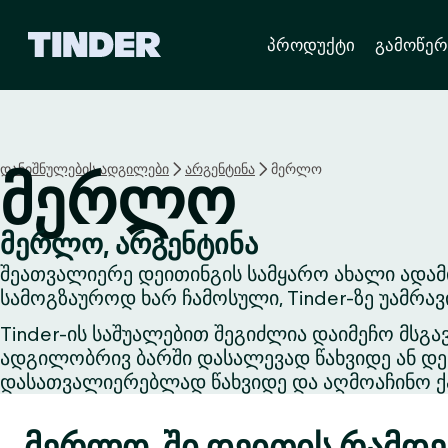
T
პროდუქტი
გამოწერ
i
n
d
e
r
H
დანიშნულების ადგილები
არგენტინა
მერლო
მერლო
o
m
e
მერლო, არგენტინა
შეათვალიერე დეითინგის სამყარო ახალი ადამ
სამოგზაუროდ ხარ ჩამოსული, Tinder-ზე უამრა
Tinder-ის საშუალებით შეგიძლია დაიმეჩო მსგა
ადგილობრივ ბარში დასალევად წახვიდე ან დეი
დასათვალიერებლად წახვიდე და აღმოაჩინო ქა
მერლო-ში დეითის რამდენ