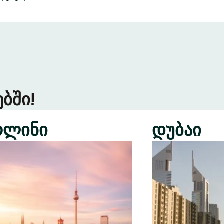
ბში!
რლინი
დუბაი