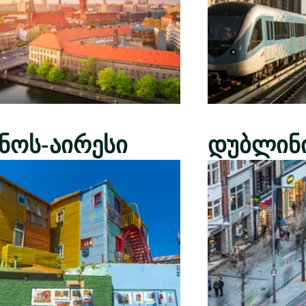
ენოს-აირესი
დუბლინ