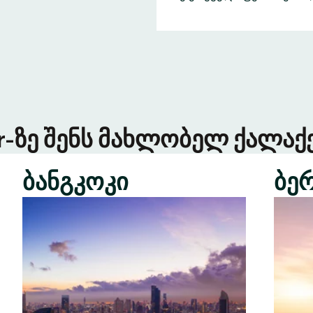
er-ზე შენს მახლობელ ქალაქე
ბანგკოკი
ბე