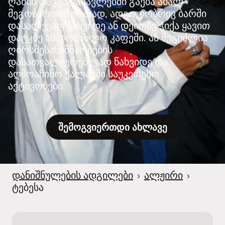
ღამის თავგადასავლებში გაება ახალ
მეგობართან ერთად, ადგილობრივ ბარში
დასალევად წახვიდე ან დეითზე ჭიქა ყავით
დატკბე ახლომახლო კაფეში. ან შეგიძლია
ღირსშესანიშნაობების
დასათვალიერებლად წახვიდე და
აღმოაჩინო ქალაქში საუკეთესო
აქტივობები.
შემოგვიერთდი ახლავე
დანიშნულების ადგილები
›
ალჟირი
›
ტებესა