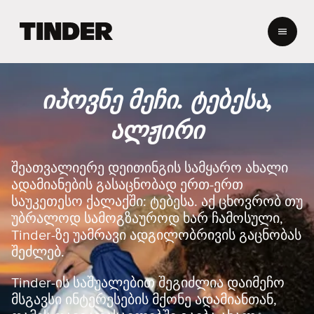
T
i
n
d
e
იპოვნე მეჩი. ტებესა,
r
H
ალჟირი
o
m
e
შეათვალიერე დეითინგის სამყარო ახალი
ადამიანების გასაცნობად ერთ-ერთ
საუკეთესო ქალაქში: ტებესა. აქ ცხოვრობ თუ
უბრალოდ სამოგზაუროდ ხარ ჩამოსული,
Tinder-ზე უამრავი ადგილობრივის გაცნობას
შეძლებ.
Tinder-ის საშუალებით შეგიძლია დაიმეჩო
მსგავსი ინტერესების მქონე ადამიანთან,