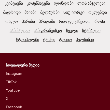
კეიპტაუნი
კოპენჰაგენი
ლონდონი
ლოს ანჯელესი
მადრიდი
მაიამი
მელბურნი
Ნიუ იორკი
ოკლენდი
ოსლო
პარიზი
პრაღაში
რიო დე ჟანეირო
რომი
სან პაულო
სან ფრანცისკო
სეული
სტამბული
სტოკჰოლმი
ტაიპეი
ტოკიო
ჰელსინკი
სოციალური მედია
Instagram
TikTok
YouTube
X
Facebook