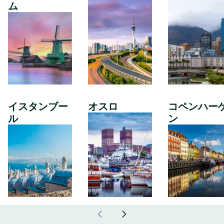
ム
イスタンブー
オスロ
コペンハー
ル
ン