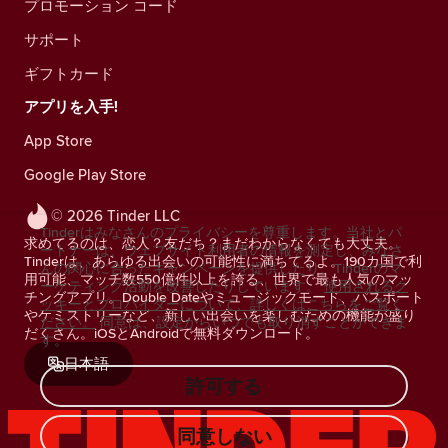
プロモーション コード
サポート
ギフトカード
アプリを入手!
App Store
Google Play Store
© 2026 Tinder LLC
Tinderはみなさんのプライバシーを尊重します。当社とパ
求めてるのは、恋人？友だち？まだわからなくても大丈夫。
ートナーは、ウェブサイト利用者の情報を測定し、みなさ
Tinderは、あらゆる出会いの可能性に満ちてるよ。190カ国で利
んの関心に合ったキャンペーンを提供したり、Tinderのマ
用可能、マッチ数550億件以上を誇る、世界で最も人気のマッ
ーケティング活動を改善したりしています。
使用されるク
チングアプリ。Double Dateやミュージックモード、パスポート
ッキーとプロバイダーについて、詳しくはこちらをご覧く
やケミストリーなど、新しい出会いを楽しむための機能が盛り
ださい。
同意は、設定からいつでも取り消すことができま
だくさん。iOSとAndroidで無料ダウンロード。
す。
日本語
許可する
同意しない