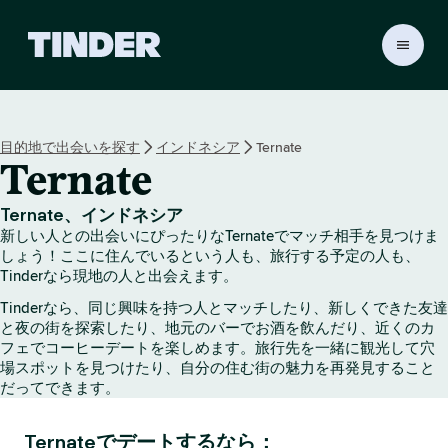
T
i
n
d
e
目的地で出会いを探す
インドネシア
Ternate
r
Ternate
ホ
ー
ム
Ternate、インドネシア
ペ
新しい人との出会いにぴったりなTernateでマッチ相手を見つけま
ー
しょう！ここに住んでいるという人も、旅行する予定の人も、
ジ
Tinderなら現地の人と出会えます。
Tinderなら、同じ興味を持つ人とマッチしたり、新しくできた友達
と夜の街を探索したり、地元のバーでお酒を飲んだり、近くのカ
フェでコーヒーデートを楽しめます。旅行先を一緒に観光して穴
場スポットを見つけたり、自分の住む街の魅力を再発見すること
だってできます。
Ternateでデートするなら：