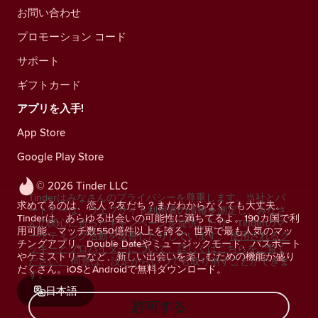
お問い合わせ
プロモーション コード
サポート
ギフトカード
アプリを入手!
App Store
Google Play Store
© 2026 Tinder LLC
Tinderはみなさんのプライバシーを尊重します。当社とパ
求めてるのは、恋人？友だち？まだわからなくても大丈夫。
ートナーは、ウェブサイト利用者の情報を測定し、みなさ
Tinderは、あらゆる出会いの可能性に満ちてるよ。190カ国で利
んの関心に合ったキャンペーンを提供したり、Tinderのマ
用可能、マッチ数550億件以上を誇る、世界で最も人気のマッ
ーケティング活動を改善したりしています。
使用されるク
チングアプリ。Double Dateやミュージックモード、パスポート
ッキーとプロバイダーについて、詳しくはこちらをご覧く
やケミストリーなど、新しい出会いを楽しむための機能が盛り
ださい。
同意は、設定からいつでも取り消すことができま
だくさん。iOSとAndroidで無料ダウンロード。
す。
日本語
許可する