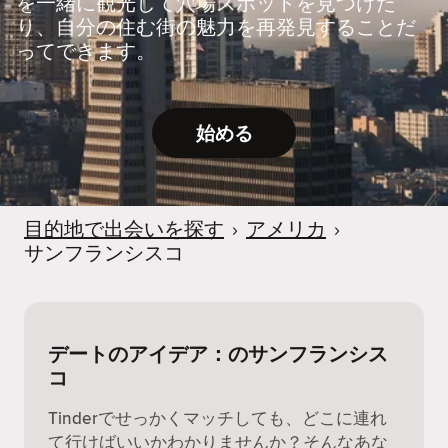
を一緒に観光して穴場スポットを見つけた
り、自分の住む街の魅力を再発見することだ
ってできます。
始める
目的地で出会いを探す
›
アメリカ
›
サンフランシスコ
デートのアイデア：のサンフランシス
コ
Tinderでせっかくマッチしても、どこに連れ
て行けばいいかわかりませんか？そんなあな