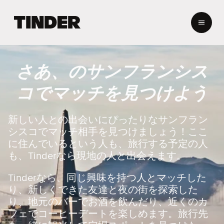
T
i
n
d
e
さあ、のサンフランシス
r
ホ
コでマッチを見つけよう
ー
ム
ペ
新しい人との出会いにぴったりなサンフラン
ー
シスコでマッチ相手を見つけましょう！ここ
ジ
に住んでいるという人も、旅行する予定の人
も、Tinderなら現地の人と出会えます。
Tinderなら、同じ興味を持つ人とマッチした
り、新しくできた友達と夜の街を探索した
り、地元のバーでお酒を飲んだり、近くのカ
フェでコーヒーデートを楽しめます。旅行先