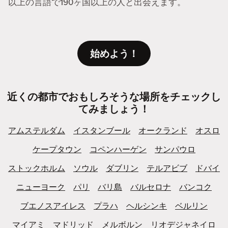
以上の言語で190ヶ国以上の人と出会えます。
始めよう！
近くの都市でおもしろそうな場所をチェックし
てみましょう！
アムステルダム
イスタンブール
オークランド
オスロ
ケープタウン
コペンハーゲン
サンパウロ
ストックホルム
ソウル
ダブリン
テルアビブ
ドバイ
ニューヨーク
パリ
バリ島
バルセロナ
バンコク
ブエノスアイレス
プラハ
ヘルシンキ
ベルリン
マイアミ
マドリッド
メルボルン
リオデジャネイロ