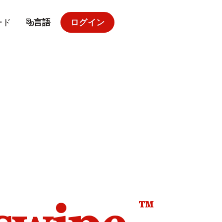
ード
言語
ログイン
™