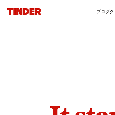
T
プロダク
i
n
d
e
r
ホ
ー
ム
ペ
ー
ジ