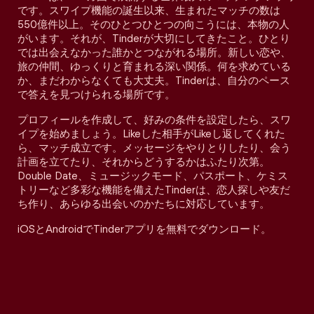
です。スワイプ機能の誕生以来、生まれたマッチの数は
550億件以上。そのひとつひとつの向こうには、本物の人
がいます。それが、Tinderが大切にしてきたこと。ひとり
では出会えなかった誰かとつながれる場所。新しい恋や、
旅の仲間、ゆっくりと育まれる深い関係。何を求めている
か、まだわからなくても大丈夫。Tinderは、自分のペース
で答えを見つけられる場所です。
プロフィールを作成して、好みの条件を設定したら、スワ
イプを始めましょう。Likeした相手がLikeし返してくれた
ら、マッチ成立です。メッセージをやりとりしたり、会う
計画を立てたり、それからどうするかはふたり次第。
Double Date、ミュージックモード、パスポート、ケミス
トリーなど多彩な機能を備えたTinderは、恋人探しや友だ
ち作り、あらゆる出会いのかたちに対応しています。
iOSとAndroidでTinderアプリを無料でダウンロード。