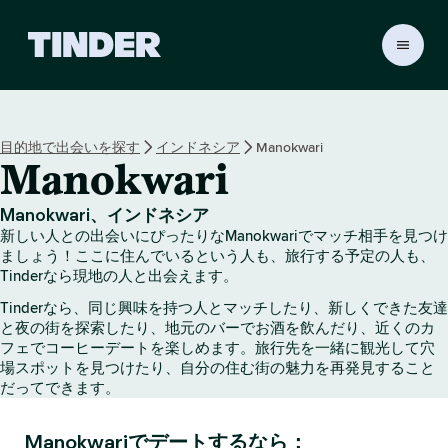
T
i
n
d
e
目的地で出会いを探す
インドネシア
Manokwari
r
Manokwari
ホ
ー
ム
Manokwari、インドネシア
ペ
新しい人との出会いにぴったりなManokwariでマッチ相手を見つけ
ー
ましょう！ここに住んでいるという人も、旅行する予定の人も、
ジ
Tinderなら現地の人と出会えます。
Tinderなら、同じ興味を持つ人とマッチしたり、新しくできた友達
と夜の街を探索したり、地元のバーでお酒を飲んだり、近くのカ
フェでコーヒーデートを楽しめます。旅行先を一緒に観光して穴
場スポットを見つけたり、自分の住む街の魅力を再発見すること
だってできます。
Manokwariでデートするなら：