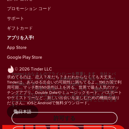
プロモーション コード
サポート
ギフトカード
アプリを入手!
App Store
Google Play Store
© 2026 Tinder LLC
Tinderはみなさんのプライバシーを尊重します。当社とパ
求めてるのは、恋人？友だち？まだわからなくても大丈夫。
ートナーは、ウェブサイト利用者の情報を測定し、みなさ
Tinderは、あらゆる出会いの可能性に満ちてるよ。190カ国で利
んの関心に合ったキャンペーンを提供したり、Tinderのマ
用可能、マッチ数550億件以上を誇る、世界で最も人気のマッ
ーケティング活動を改善したりしています。
使用されるク
チングアプリ。Double Dateやミュージックモード、パスポート
ッキーとプロバイダーについて、詳しくはこちらをご覧く
やケミストリーなど、新しい出会いを楽しむための機能が盛り
ださい。
同意は、設定からいつでも取り消すことができま
だくさん。iOSとAndroidで無料ダウンロード。
す。
日本語
許可する