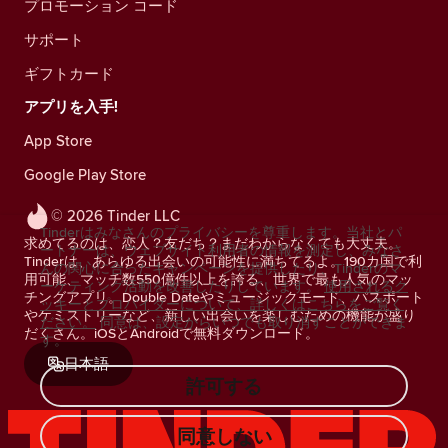
プロモーション コード
サポート
ギフトカード
アプリを入手!
App Store
Google Play Store
© 2026 Tinder LLC
Tinderはみなさんのプライバシーを尊重します。当社とパ
求めてるのは、恋人？友だち？まだわからなくても大丈夫。
ートナーは、ウェブサイト利用者の情報を測定し、みなさ
Tinderは、あらゆる出会いの可能性に満ちてるよ。190カ国で利
んの関心に合ったキャンペーンを提供したり、Tinderのマ
用可能、マッチ数550億件以上を誇る、世界で最も人気のマッ
ーケティング活動を改善したりしています。
使用されるク
チングアプリ。Double Dateやミュージックモード、パスポート
ッキーとプロバイダーについて、詳しくはこちらをご覧く
やケミストリーなど、新しい出会いを楽しむための機能が盛り
ださい。
同意は、設定からいつでも取り消すことができま
だくさん。iOSとAndroidで無料ダウンロード。
す。
日本語
許可する
同意しない