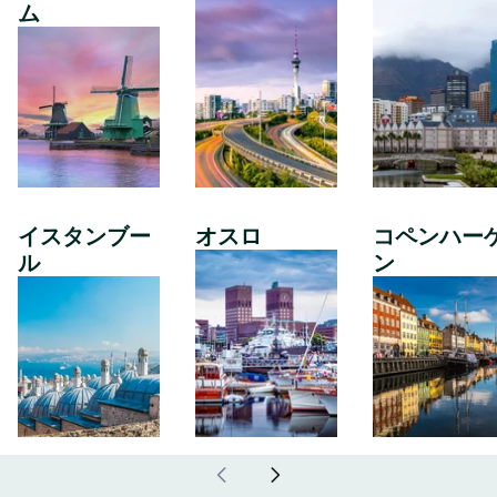
ム
イスタンブー
オスロ
コペンハー
ル
ン