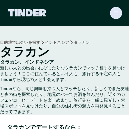
T
i
n
d
e
目的地で出会いを探す
インドネシア
タラカン
r
タラカン
ホ
ー
ム
タラカン、インドネシア
ペ
新しい人との出会いにぴったりなタラカンでマッチ相手を見つけ
ー
ましょう！ここに住んでいるという人も、旅行する予定の人も、
ジ
Tinderなら現地の人と出会えます。
Tinderなら、同じ興味を持つ人とマッチしたり、新しくできた友達
と夜の街を探索したり、地元のバーでお酒を飲んだり、近くのカ
フェでコーヒーデートを楽しめます。旅行先を一緒に観光して穴
場スポットを見つけたり、自分の住む街の魅力を再発見すること
だってできます。
タラカンでデートするなら：