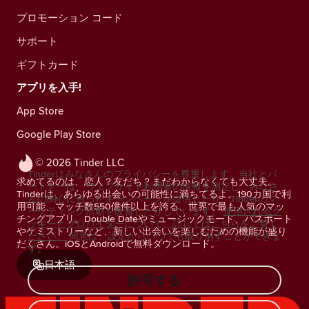
プロモーション コード
サポート
ギフトカード
アプリを入手!
App Store
Google Play Store
© 2026 Tinder LLC
Tinderはみなさんのプライバシーを尊重します。当社とパ
求めてるのは、恋人？友だち？まだわからなくても大丈夫。
ートナーは、ウェブサイト利用者の情報を測定し、みなさ
Tinderは、あらゆる出会いの可能性に満ちてるよ。190カ国で利
んの関心に合ったキャンペーンを提供したり、Tinderのマ
用可能、マッチ数550億件以上を誇る、世界で最も人気のマッ
ーケティング活動を改善したりしています。
使用されるク
チングアプリ。Double Dateやミュージックモード、パスポート
ッキーとプロバイダーについて、詳しくはこちらをご覧く
やケミストリーなど、新しい出会いを楽しむための機能が盛り
ださい。
同意は、設定からいつでも取り消すことができま
だくさん。iOSとAndroidで無料ダウンロード。
す。
日本語
許可する