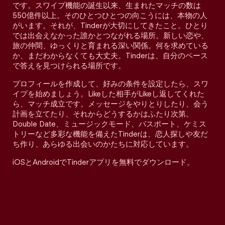
です。スワイプ機能の誕生以来、生まれたマッチの数は
550億件以上。そのひとつひとつの向こうには、本物の人
がいます。それが、Tinderが大切にしてきたこと。ひとり
では出会えなかった誰かとつながれる場所。新しい恋や、
旅の仲間、ゆっくりと育まれる深い関係。何を求めている
か、まだわからなくても大丈夫。Tinderは、自分のペース
で答えを見つけられる場所です。
プロフィールを作成して、好みの条件を設定したら、スワ
イプを始めましょう。Likeした相手がLikeし返してくれた
ら、マッチ成立です。メッセージをやりとりしたり、会う
計画を立てたり、それからどうするかはふたり次第。
Double Date、ミュージックモード、パスポート、ケミス
トリーなど多彩な機能を備えたTinderは、恋人探しや友だ
ち作り、あらゆる出会いのかたちに対応しています。
iOSとAndroidでTinderアプリを無料でダウンロード。