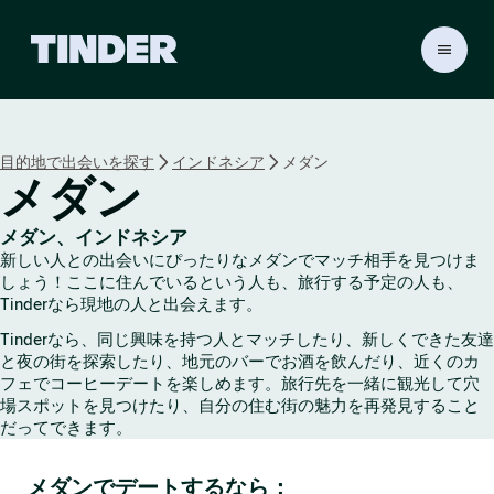
T
i
n
d
e
目的地で出会いを探す
インドネシア
メダン
r
メダン
ホ
ー
ム
メダン、インドネシア
ペ
新しい人との出会いにぴったりなメダンでマッチ相手を見つけま
ー
しょう！ここに住んでいるという人も、旅行する予定の人も、
ジ
Tinderなら現地の人と出会えます。
Tinderなら、同じ興味を持つ人とマッチしたり、新しくできた友達
と夜の街を探索したり、地元のバーでお酒を飲んだり、近くのカ
フェでコーヒーデートを楽しめます。旅行先を一緒に観光して穴
場スポットを見つけたり、自分の住む街の魅力を再発見すること
だってできます。
メダンでデートするなら：