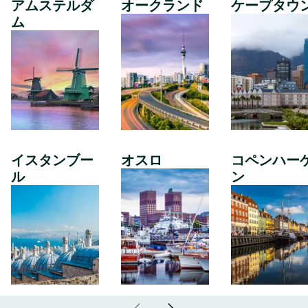
アムステルダ
オークランド
ケープタウ
ム
イスタンブー
オスロ
コペンハー
ル
ン