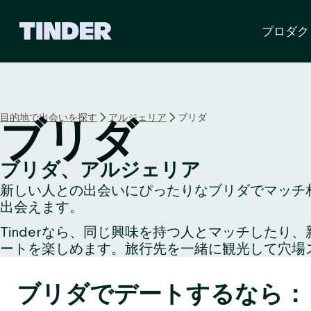
T
プロダク
i
n
d
e
r
ホ
目的地で出会いを探す
アルジェリア
ブリダ
ブリダ
ー
ム
ペ
ブリダ、アルジェリア
ー
新しい人との出会いにぴったりなブリダでマッチ相
ジ
出会えます。
Tinderなら、同じ興味を持つ人とマッチした
ートを楽しめます。旅行先を一緒に観光して穴場
ブリダでデートするなら：