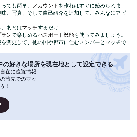
はとっても簡単。
アカウント
を作ればすぐに始められま
興味、写真、そして自己紹介を追加して、みんなにアピ
ら、あとは
マッチ
するだけ！
プラン
で楽しめる
パスポート機能
を使ってみましょう。
報を変更して、他の国や都市に住むメンバーとマッチで
中の好きな場所を現在地として設定できる
自在に位置情報
の旅先でのマッ
う！
？