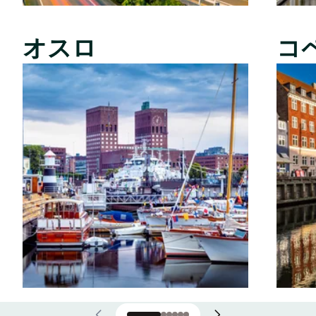
オスロ
コ