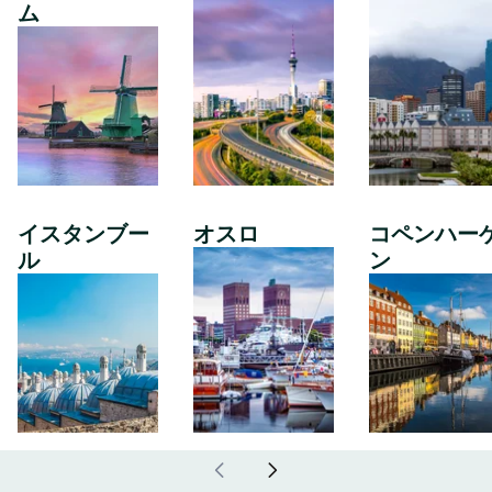
ム
イスタンブー
オスロ
コペンハー
ル
ン