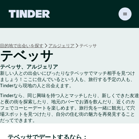
T
i
n
d
e
目的地で出会いを探す
アルジェリア
テベッサ
r
テベッサ
ホ
ー
ム
テベッサ、アルジェリア
ペ
新しい人との出会いにぴったりなテベッサでマッチ相手を見つけ
ー
ましょう！ここに住んでいるという人も、旅行する予定の人も、
ジ
Tinderなら現地の人と出会えます。
Tinderなら、同じ興味を持つ人とマッチしたり、新しくできた友達
と夜の街を探索したり、地元のバーでお酒を飲んだり、近くのカ
フェでコーヒーデートを楽しめます。旅行先を一緒に観光して穴
場スポットを見つけたり、自分の住む街の魅力を再発見すること
だってできます。
テベッサでデートするなら：