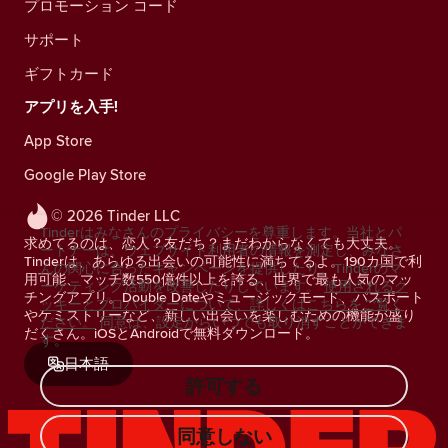
プロモーション コード
サポート
ギフトカード
アプリを入手!
App Store
Google Play Store
© 2026 Tinder LLC
Tinderはみなさんのプライバシーを尊重します。当社とパ
求めてるのは、恋人？友だち？まだわからなくても大丈夫。
ートナーは、ウェブサイト利用者の情報を測定し、みなさ
Tinderは、あらゆる出会いの可能性に満ちてるよ。190カ国で利
んの関心に合ったキャンペーンを提供したり、Tinderのマ
用可能、マッチ数550億件以上を誇る、世界で最も人気のマッ
ーケティング活動を改善したりしています。
使用されるク
チングアプリ。Double Dateやミュージックモード、パスポート
ッキーとプロバイダーについて、詳しくはこちらをご覧く
やケミストリーなど、新しい出会いを楽しむための機能が盛り
ださい。
同意は、設定からいつでも取り消すことができま
だくさん。iOSとAndroidで無料ダウンロード。
す。
日本語
許可する
同意しない