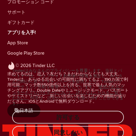
プロモーション コード
サポート
ギフトカード
アプリを入手!
App Store
Google Play Store
© 2026 Tinder LLC
Tinderはみなさんのプライバシーを尊重します。当社とパ
求めてるのは、恋人？友だち？まだわからなくても大丈夫。
ートナーは、ウェブサイト利用者の情報を測定し、みなさ
Tinderは、あらゆる出会いの可能性に満ちてるよ。190カ国で利
んの関心に合ったキャンペーンを提供したり、Tinderのマ
用可能、マッチ数550億件以上を誇る、世界で最も人気のマッ
ーケティング活動を改善したりしています。
使用されるク
チングアプリ。Double Dateやミュージックモード、パスポート
ッキーとプロバイダーについて、詳しくはこちらをご覧く
やケミストリーなど、新しい出会いを楽しむための機能が盛り
ださい。
同意は、設定からいつでも取り消すことができま
だくさん。iOSとAndroidで無料ダウンロード。
す。
日本語
許可する
同意しない