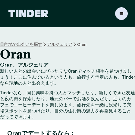
T
i
n
d
e
目的地で出会いを探す
アルジェリア
Oran
r
Oran
ホ
ー
ム
Oran、アルジェリア
ペ
新しい人との出会いにぴったりなOranでマッチ相手を見つけまし
ー
ょう！ここに住んでいるという人も、旅行する予定の人も、Tinder
ジ
なら現地の人と出会えます。
Tinderなら、同じ興味を持つ人とマッチしたり、新しくできた友達
と夜の街を探索したり、地元のバーでお酒を飲んだり、近くのカ
フェでコーヒーデートを楽しめます。旅行先を一緒に観光して穴
場スポットを見つけたり、自分の住む街の魅力を再発見すること
だってできます。
Oranでデートするなら：