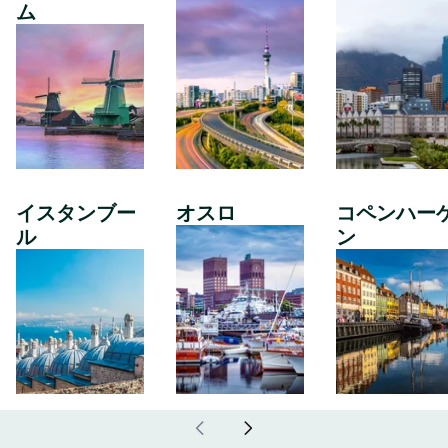
ム
イスタンブー
オスロ
コペンハー
ル
ン