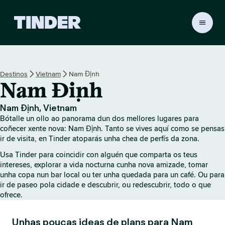
T
i
n
d
e
Destinos
Vietnam
Nam Định
r
Nam Định
H
o
m
Nam Định, Vietnam
e
Bótalle un ollo ao panorama dun dos mellores lugares para
coñecer xente nova: Nam Định. Tanto se vives aquí como se pensas
ir de visita, en Tinder atoparás unha chea de perfís da zona.
Usa Tinder para coincidir con alguén que comparta os teus
intereses, explorar a vida nocturna cunha nova amizade, tomar
unha copa nun bar local ou ter unha quedada para un café. Ou para
ir de paseo pola cidade e descubrir, ou redescubrir, todo o que
ofrece.
Unhas poucas ideas de plans para Nam