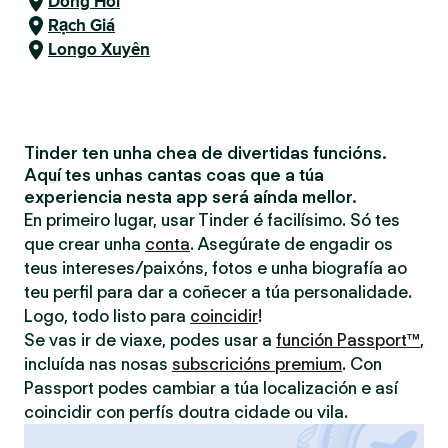
Dong Hoi
Rạch Giá
Longo Xuyên
Tinder ten unha chea de divertidas funcións.
Aquí tes unhas cantas coas que a túa
experiencia nesta app será aínda mellor.
En primeiro lugar, usar Tinder é facilísimo. Só tes
que crear unha
conta
. Asegúrate de engadir os
teus intereses/paixóns, fotos e unha biografía ao
teu perfil para dar a coñecer a túa personalidade.
Logo, todo listo para
coincidir
!
Se vas ir de viaxe, podes usar a
función Passport™
,
incluída nas nosas
subscricións premium
. Con
Passport podes cambiar a túa localización e así
coincidir con perfís doutra cidade ou vila.