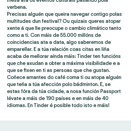
mesa ata os eventos culturais pasando pola
verbena.
Precisas alguén que queira navegar contigo polas
multitudes dun festival? Ou quizais queres atopar
xente á que lle preocupe o cambio climático tanto
como a ti. Con máis de 55.000 millóns de
coincidencias ata a data, algo saberemos de
emparellar. E a túa relación coas citas en liña
acaba de mellorar aínda máis: Tinder ten funcións
que che axudan a obter a máxima visibilidade e a
que se fixen en ti as persoas que che gustan.
Coñece amantes do café coma ti ou atopa alguén
que teña a túa afección polo bádminton. E, se
estas fóra da túa cidade, a nosa función Passport
lévate a máis de 190 países e en máis de 40
idiomas. En Tinder é posible todo isto e máis!