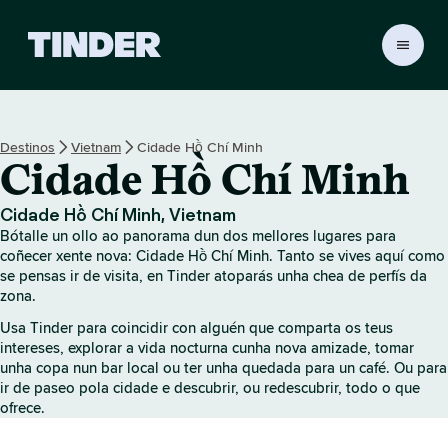
T
i
n
d
e
Destinos
Vietnam
Cidade Hồ Chí Minh
r
Cidade Hồ Chí Minh
H
o
m
Cidade Hồ Chí Minh, Vietnam
e
Bótalle un ollo ao panorama dun dos mellores lugares para
coñecer xente nova: Cidade Hồ Chí Minh. Tanto se vives aquí como
se pensas ir de visita, en Tinder atoparás unha chea de perfís da
zona.
Usa Tinder para coincidir con alguén que comparta os teus
intereses, explorar a vida nocturna cunha nova amizade, tomar
unha copa nun bar local ou ter unha quedada para un café. Ou para
ir de paseo pola cidade e descubrir, ou redescubrir, todo o que
ofrece.