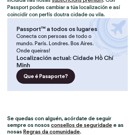
incluída nas nosas
subscricións premium
. Con
Passport podes cambiar a túa localización e así
coincidir con perfís doutra cidade ou vila.
Passport™ a todos os lugares
Conecta con persoas de todo o
mundo. París. Londres. Bos Aires.
Onde queiras!
Localización actual
:
Cidade Hồ Chí
Minh
Que é Pasaporte?
Se quedas con alguén, acórdate de seguir
sempre os nosos
consellos de seguridade
e as
nosas
Regras da comunidade
.