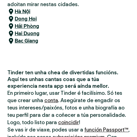
adoitan mirar nestas cidades.
Hà Nội
Dong Hoi
Hải Phòng
Hai Duong
Bac Giang
Tinder ten unha chea de divertidas funcións.
Aquí tes unhas cantas coas que a túa
experiencia nesta app será aínda mellor.
En primeiro lugar, usar Tinder é facilísimo. Só tes
que crear unha
conta
. Asegúrate de engadir os
teus intereses/paixóns, fotos e unha biografía ao
teu perfil para dar a coñecer a túa personalidade.
Logo, todo listo para
coincidir
!
Se vas ir de viaxe, podes usar a
función Passport™
,