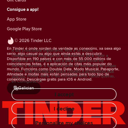
Consigue a app!
App Store
Google Play Store
© 2026 Tinder LLC
En Tinder é onde xorden de verdade as conexións, xa sexa algo
A túa privacidade impórtanos. Nós e os nosos
serio, algo casual ou algo que aínda estás a descubrir.
colaboradores empregamos rastreadores para medir a
Dispoñible en 190 países e con máis de 55 000 millóns de
audiencia do noso sitio web e para proporcionarche
coincidencias feitas, é a aplicación de citas máis popular do
ofertas e mellorar o funcionamento de marketing do propio
mundo. Funcións como Double Date, Modo Musical, Pasaporte,
Tinder.
Máis información sobre cookies e provedores que
Afinidade e moitas máis están pensadas para todo tipo de
usamos.
Podes retirar o teu consentimento cando queiras,
conexións. Descárgaa gratis para iOS e Android.
en Configuración.
Galician
I accept
I decline
Personalize my choices