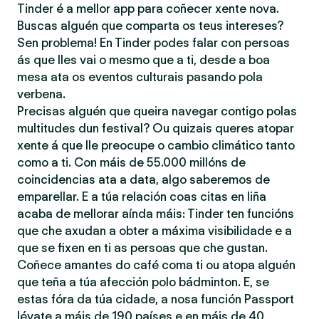
Tinder é a mellor app para coñecer xente nova.
Buscas alguén que comparta os teus intereses?
Sen problema! En Tinder podes falar con persoas
ás que lles vai o mesmo que a ti, desde a boa
mesa ata os eventos culturais pasando pola
verbena.
Precisas alguén que queira navegar contigo polas
multitudes dun festival? Ou quizais queres atopar
xente á que lle preocupe o cambio climático tanto
como a ti. Con máis de 55.000 millóns de
coincidencias ata a data, algo saberemos de
emparellar. E a túa relación coas citas en liña
acaba de mellorar aínda máis: Tinder ten funcións
que che axudan a obter a máxima visibilidade e a
que se fixen en ti as persoas que che gustan.
Coñece amantes do café coma ti ou atopa alguén
que teña a túa afección polo bádminton. E, se
estas fóra da túa cidade, a nosa función Passport
lévate a máis de 190 países e en máis de 40