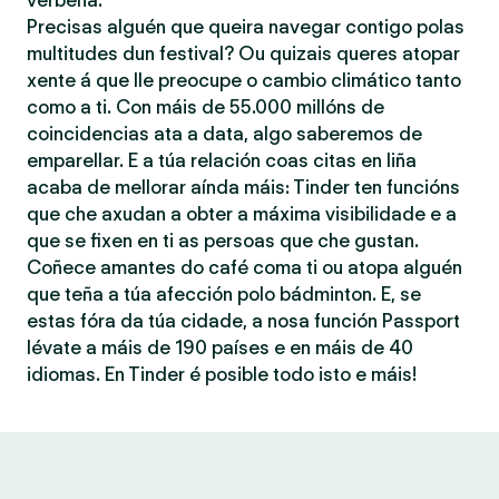
verbena.
Precisas alguén que queira navegar contigo polas
multitudes dun festival? Ou quizais queres atopar
xente á que lle preocupe o cambio climático tanto
como a ti. Con máis de 55.000 millóns de
coincidencias ata a data, algo saberemos de
emparellar. E a túa relación coas citas en liña
acaba de mellorar aínda máis: Tinder ten funcións
que che axudan a obter a máxima visibilidade e a
que se fixen en ti as persoas que che gustan.
Coñece amantes do café coma ti ou atopa alguén
que teña a túa afección polo bádminton. E, se
estas fóra da túa cidade, a nosa función Passport
lévate a máis de 190 países e en máis de 40
idiomas. En Tinder é posible todo isto e máis!