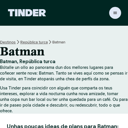
T
i
n
d
e
Destinos
República turca
Batman
r
Batman
H
o
m
Batman, República turca
e
Bótalle un ollo ao panorama dun dos mellores lugares para
coñecer xente nova: Batman. Tanto se vives aquí como se pensas ir
de visita, en Tinder atoparás unha chea de perfís da zona.
Usa Tinder para coincidir con alguén que comparta os teus
intereses, explorar a vida nocturna cunha nova amizade, tomar
unha copa nun bar local ou ter unha quedada para un café. Ou para
ir de paseo pola cidade e descubrir, ou redescubrir, todo o que
ofrece.
Unhas poucas ideas de plans para Batman: