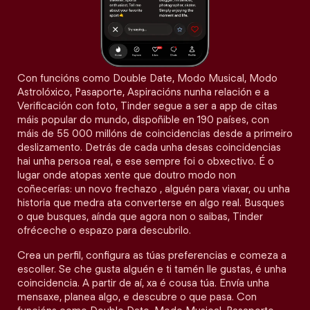
Con funcións como Double Date, Modo Musical, Modo
Astrolóxico, Pasaporte, Aspiracións nunha relación e a
Verificación con foto, Tinder segue a ser a app de citas
máis popular do mundo, dispoñible en 190 países, con
máis de 55 000 millóns de coincidencias desde a primeiro
deslizamento. Detrás de cada unha desas coincidencias
hai unha persoa real, e ese sempre foi o obxectivo. É o
lugar onde atopas xente que doutro modo non
coñecerías: un novo frechazo , alguén para viaxar, ou unha
historia que medra ata converterse en algo real. Busques
o que busques, aínda que agora non o saibas, Tinder
ofréceche o espazo para descubrilo.
Crea un perfil, configura as túas preferencias e comeza a
escoller. Se che gusta alguén e ti tamén lle gustas, é unha
coincidencia. A partir de aí, xa é cousa túa. Envía unha
mensaxe, planea algo, e descubre o que pasa. Con