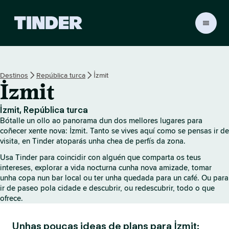
T
i
n
d
e
Destinos
República turca
İzmit
r
İzmit
H
o
m
İzmit, República turca
e
Bótalle un ollo ao panorama dun dos mellores lugares para
coñecer xente nova: İzmit. Tanto se vives aquí como se pensas ir de
visita, en Tinder atoparás unha chea de perfís da zona.
Usa Tinder para coincidir con alguén que comparta os teus
intereses, explorar a vida nocturna cunha nova amizade, tomar
unha copa nun bar local ou ter unha quedada para un café. Ou para
ir de paseo pola cidade e descubrir, ou redescubrir, todo o que
ofrece.
Unhas poucas ideas de plans para İzmit: