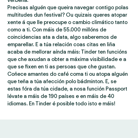
verbena.
Precisas alguén que queira navegar contigo polas
multitudes dun festival? Ou quizais queres atopar
xente á que lle preocupe o cambio climático tanto
como a ti. Con máis de 55.000 millóns de
coincidencias ata a data, algo saberemos de
emparellar. E a túa relación coas citas en liña
acaba de mellorar aínda máis: Tinder ten funcións
que che axudan a obter a máxima visibilidade e a
que se fixen en ti as persoas que che gustan.
Coñece amantes do café coma ti ou atopa alguén
que teña a túa afección polo bádminton. E, se
estas fóra da túa cidade, a nosa función Passport
lévate a máis de 190 países e en máis de 40
idiomas. En Tinder é posible todo isto e máis!