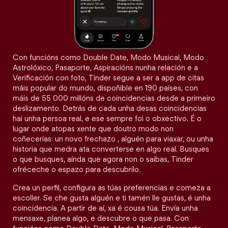
Con funcións como Double Date, Modo Musical, Modo
Astrolóxico, Pasaporte, Aspiracións nunha relación e a
Verificación con foto, Tinder segue a ser a app de citas
máis popular do mundo, dispoñible en 190 países, con
máis de 55 000 millóns de coincidencias desde a primeiro
deslizamento. Detrás de cada unha desas coincidencias
hai unha persoa real, e ese sempre foi o obxectivo. É o
lugar onde atopas xente que doutro modo non
coñecerías: un novo frechazo , alguén para viaxar, ou unha
historia que medra ata converterse en algo real. Busques
o que busques, aínda que agora non o saibas, Tinder
ofréceche o espazo para descubrilo.
Crea un perfil, configura as túas preferencias e comeza a
escoller. Se che gusta alguén e ti tamén lle gustas, é unha
coincidencia. A partir de aí, xa é cousa túa. Envía unha
mensaxe, planea algo, e descubre o que pasa. Con