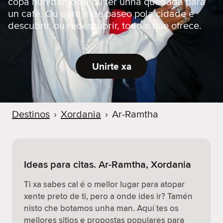
copa nun bar local ou ter unha quedada para
un café. Ou para ir de paseo pola cidade e
descubrir, ou redescubrir, todo o que ofrece.
Unirte xa
Destinos
›
Xordania
›
Ar-Ramtha
Ideas para citas. Ar-Ramtha, Xordania
Ti xa sabes cal é o mellor lugar para atopar
xente preto de ti, pero a onde ides ir? Tamén
nisto che botamos unha man. Aquí tes os
mellores sitios e propostas populares para