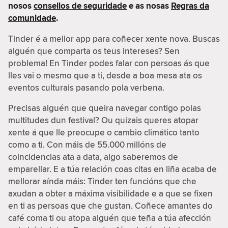
nosos
consellos de seguridade
e as nosas
Regras da
comunidade
.
Tinder é a mellor app para coñecer xente nova. Buscas
alguén que comparta os teus intereses? Sen
problema! En Tinder podes falar con persoas ás que
lles vai o mesmo que a ti, desde a boa mesa ata os
eventos culturais pasando pola verbena.
Precisas alguén que queira navegar contigo polas
multitudes dun festival? Ou quizais queres atopar
xente á que lle preocupe o cambio climático tanto
como a ti. Con máis de 55.000 millóns de
coincidencias ata a data, algo saberemos de
emparellar. E a túa relación coas citas en liña acaba de
mellorar aínda máis: Tinder ten funcións que che
axudan a obter a máxima visibilidade e a que se fixen
en ti as persoas que che gustan. Coñece amantes do
café coma ti ou atopa alguén que teña a túa afección