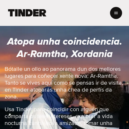
T
i
n
d
e
Atopa unha coincidencia.
r
H
Ar-Ramtha, Xordania
o
m
e
Bótalle un ollo ao panorama dun dos mellores
lugares para coñecer xente nova: Ar-Ramtha.
Tanto se vives aquí como se pensas ir de visita,
en Tinder atoparás unha chea de perfís da
zona.
Usa Tinder para coincidir con alguén que
comparta os teus intereses, explorar a vida
nocturna cunha nova amizade, tomar unha