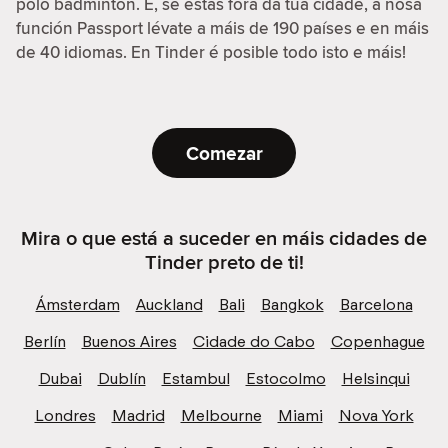
polo bádminton. E, se estas fóra da túa cidade, a nosa
función Passport lévate a máis de 190 países e en máis
de 40 idiomas. En Tinder é posible todo isto e máis!
Comezar
Mira o que está a suceder en máis cidades de
Tinder preto de ti!
Ámsterdam
Auckland
Bali
Bangkok
Barcelona
Berlín
Buenos Aires
Cidade do Cabo
Copenhague
Dubai
Dublín
Estambul
Estocolmo
Helsinqui
Londres
Madrid
Melbourne
Miami
Nova York