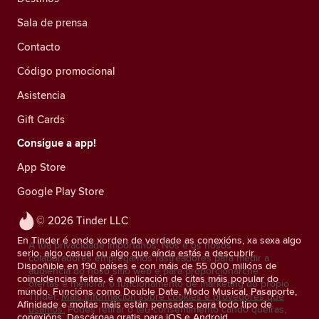
Sala de prensa
Contacto
Código promocional
Asistencia
Gift Cards
Consigue a app!
App Store
Google Play Store
© 2026 Tinder LLC
En Tinder é onde xorden de verdade as conexións, xa sexa algo
A túa privacidade impórtanos. Nós e os nosos
serio, algo casual ou algo que aínda estás a descubrir.
colaboradores empregamos rastreadores para medir a
Dispoñible en 190 países e con máis de 55 000 millóns de
audiencia do noso sitio web e para proporcionarche
coincidencias feitas, é a aplicación de citas máis popular do
ofertas e mellorar o funcionamento de marketing do propio
mundo. Funcións como Double Date, Modo Musical, Pasaporte,
Tinder.
Máis información sobre cookies e provedores que
Afinidade e moitas máis están pensadas para todo tipo de
usamos.
Podes retirar o teu consentimento cando queiras,
conexións. Descárgaa gratis para iOS e Android.