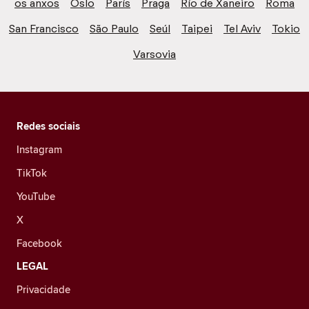
os anxos
Oslo
París
Praga
Río de Xaneiro
Roma
San Francisco
São Paulo
Seúl
Taipei
Tel Aviv
Tokio
Varsovia
Redes sociais
Instagram
TikTok
YouTube
X
Facebook
LEGAL
Privacidade