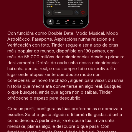
Con funcións como Double Date, Modo Musical, Modo
Astrolóxico, Pasaporte, Aspiracións nunha relación e a
Verificación con foto, Tinder segue a ser a app de citas
máis popular do mundo, dispoñible en 190 países, con
máis de 55 000 millóns de coincidencias desde a primeiro
deslizamento. Detrás de cada unha desas coincidencias
hai unha persoa real, e ese sempre foi o obxectivo. É o
lugar onde atopas xente que doutro modo non
coñecerías: un novo frechazo , alguén para viaxar, ou unha
historia que medra ata converterse en algo real. Busques
o que busques, aínda que agora non o saibas, Tinder
ofréceche o espazo para descubrilo.
Crea un perfil, configura as túas preferencias e comeza a
escoller. Se che gusta alguén e ti tamén lle gustas, é unha
coincidencia. A partir de aí, xa é cousa túa. Envía unha
mensaxe, planea algo, e descubre o que pasa. Con