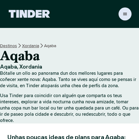
T
i
n
d
e
Destinos
Xordania
Aqaba
r
Aqaba
H
o
m
Aqaba, Xordania
e
Bótalle un ollo ao panorama dun dos mellores lugares para
coñecer xente nova: Aqaba. Tanto se vives aquí como se pensas ir
de visita, en Tinder atoparás unha chea de perfís da zona.
Usa Tinder para coincidir con alguén que comparta os teus
intereses, explorar a vida nocturna cunha nova amizade, tomar
unha copa nun bar local ou ter unha quedada para un café. Ou para
ir de paseo pola cidade e descubrir, ou redescubrir, todo o que
ofrece.
Unhas poucas ideas de plans para Aqaba: