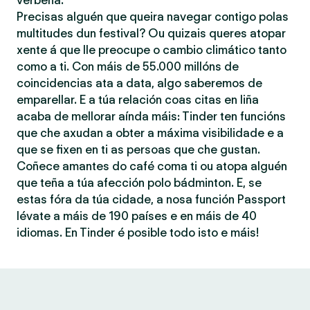
verbena.
Precisas alguén que queira navegar contigo polas
multitudes dun festival? Ou quizais queres atopar
xente á que lle preocupe o cambio climático tanto
como a ti. Con máis de 55.000 millóns de
coincidencias ata a data, algo saberemos de
emparellar. E a túa relación coas citas en liña
acaba de mellorar aínda máis: Tinder ten funcións
que che axudan a obter a máxima visibilidade e a
que se fixen en ti as persoas que che gustan.
Coñece amantes do café coma ti ou atopa alguén
que teña a túa afección polo bádminton. E, se
estas fóra da túa cidade, a nosa función Passport
lévate a máis de 190 países e en máis de 40
idiomas. En Tinder é posible todo isto e máis!