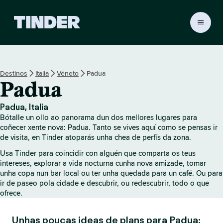
T
i
n
d
e
Destinos
Italia
Véneto
Padua
r
Padua
H
o
m
Padua, Italia
e
Bótalle un ollo ao panorama dun dos mellores lugares para
coñecer xente nova: Padua. Tanto se vives aquí como se pensas ir
de visita, en Tinder atoparás unha chea de perfís da zona.
Usa Tinder para coincidir con alguén que comparta os teus
intereses, explorar a vida nocturna cunha nova amizade, tomar
unha copa nun bar local ou ter unha quedada para un café. Ou para
ir de paseo pola cidade e descubrir, ou redescubrir, todo o que
ofrece.
Unhas poucas ideas de plans para Padua: