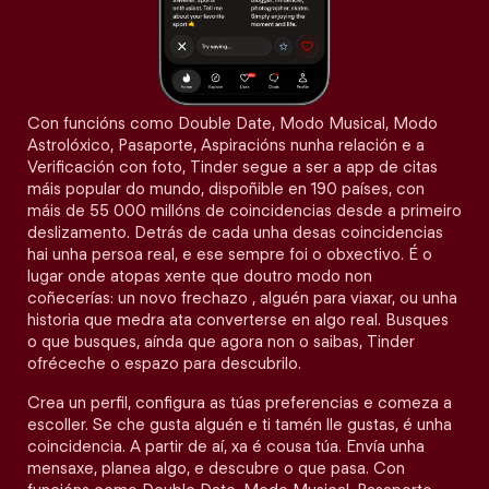
Con funcións como Double Date, Modo Musical, Modo
Astrolóxico, Pasaporte, Aspiracións nunha relación e a
Verificación con foto, Tinder segue a ser a app de citas
máis popular do mundo, dispoñible en 190 países, con
máis de 55 000 millóns de coincidencias desde a primeiro
deslizamento. Detrás de cada unha desas coincidencias
hai unha persoa real, e ese sempre foi o obxectivo. É o
lugar onde atopas xente que doutro modo non
coñecerías: un novo frechazo , alguén para viaxar, ou unha
historia que medra ata converterse en algo real. Busques
o que busques, aínda que agora non o saibas, Tinder
ofréceche o espazo para descubrilo.
Crea un perfil, configura as túas preferencias e comeza a
escoller. Se che gusta alguén e ti tamén lle gustas, é unha
coincidencia. A partir de aí, xa é cousa túa. Envía unha
mensaxe, planea algo, e descubre o que pasa. Con