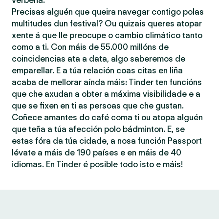
verbena.
Precisas alguén que queira navegar contigo polas
multitudes dun festival? Ou quizais queres atopar
xente á que lle preocupe o cambio climático tanto
como a ti. Con máis de 55.000 millóns de
coincidencias ata a data, algo saberemos de
emparellar. E a túa relación coas citas en liña
acaba de mellorar aínda máis: Tinder ten funcións
que che axudan a obter a máxima visibilidade e a
que se fixen en ti as persoas que che gustan.
Coñece amantes do café coma ti ou atopa alguén
que teña a túa afección polo bádminton. E, se
estas fóra da túa cidade, a nosa función Passport
lévate a máis de 190 países e en máis de 40
idiomas. En Tinder é posible todo isto e máis!