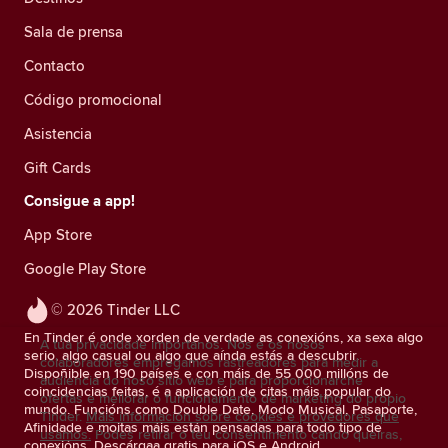
Sala de prensa
Contacto
Código promocional
Asistencia
Gift Cards
Consigue a app!
App Store
Google Play Store
© 2026 Tinder LLC
En Tinder é onde xorden de verdade as conexións, xa sexa algo
A túa privacidade impórtanos. Nós e os nosos
serio, algo casual ou algo que aínda estás a descubrir.
colaboradores empregamos rastreadores para medir a
Dispoñible en 190 países e con máis de 55 000 millóns de
audiencia do noso sitio web e para proporcionarche
coincidencias feitas, é a aplicación de citas máis popular do
ofertas e mellorar o funcionamento de marketing do propio
mundo. Funcións como Double Date, Modo Musical, Pasaporte,
Tinder.
Máis información sobre cookies e provedores que
Afinidade e moitas máis están pensadas para todo tipo de
usamos.
Podes retirar o teu consentimento cando queiras,
conexións. Descárgaa gratis para iOS e Android.