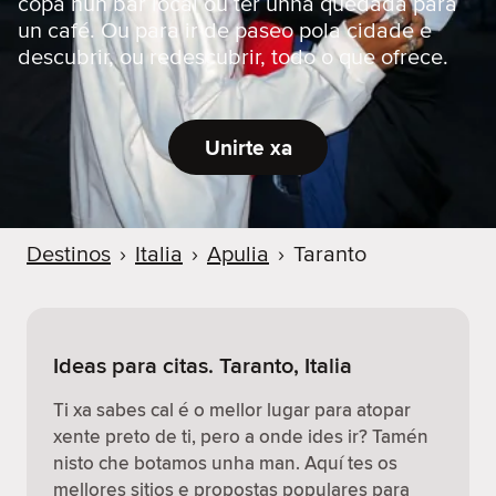
copa nun bar local ou ter unha quedada para
un café. Ou para ir de paseo pola cidade e
descubrir, ou redescubrir, todo o que ofrece.
Unirte xa
Destinos
›
Italia
›
Apulia
›
Taranto
Ideas para citas. Taranto, Italia
Ti xa sabes cal é o mellor lugar para atopar
xente preto de ti, pero a onde ides ir? Tamén
nisto che botamos unha man. Aquí tes os
mellores sitios e propostas populares para