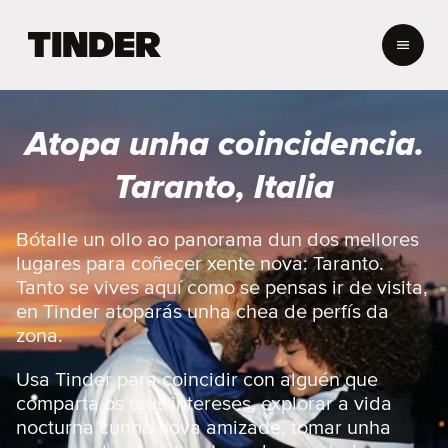
T
i
n
d
e
Atopa unha coincidencia.
r
H
Taranto, Italia
o
m
e
Bótalle un ollo ao panorama dun dos mellores
lugares para coñecer xente nova: Taranto.
Tanto se vives aquí como se pensas ir de visita,
en Tinder atoparás unha chea de perfís da
zona.
Usa Tinder para coincidir con alguén que
comparta os teus intereses, explorar a vida
nocturna cunha nova amizade, tomar unha