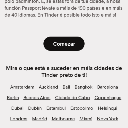
polo bádminton. E, se estas fóra da túa cidade, a nosa
función Passport lévate a máis de 190 países e en máis
de 40 idiomas. En Tinder é posible todo isto e máis!
Comezar
Mira o que está a suceder en máis cidades de
Tinder preto de ti!
Ámsterdam
Auckland
Bali
Bangkok
Barcelona
Berlín
Buenos Aires
Cidade do Cabo
Copenhague
Dubai
Dublín
Estambul
Estocolmo
Helsinqui
Londres
Madrid
Melbourne
Miami
Nova York