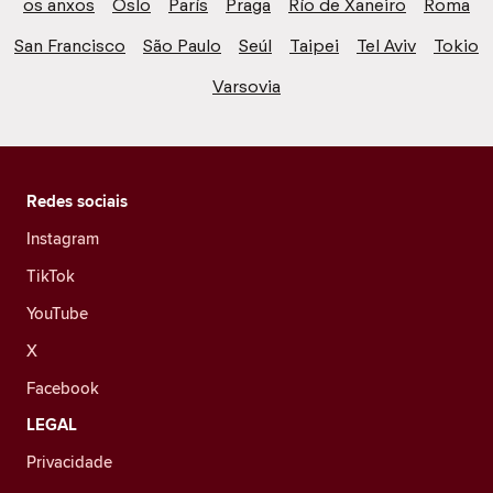
os anxos
Oslo
París
Praga
Río de Xaneiro
Roma
San Francisco
São Paulo
Seúl
Taipei
Tel Aviv
Tokio
Varsovia
Redes sociais
Instagram
TikTok
YouTube
X
Facebook
LEGAL
Privacidade