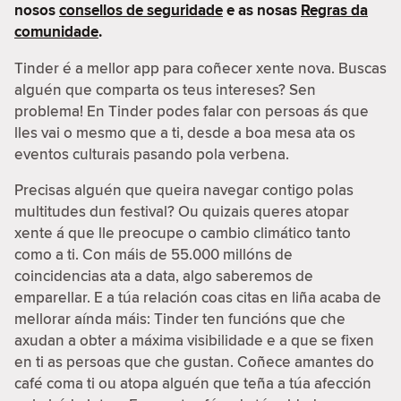
nosos
consellos de seguridade
e as nosas
Regras da
comunidade
.
Tinder é a mellor app para coñecer xente nova. Buscas
alguén que comparta os teus intereses? Sen
problema! En Tinder podes falar con persoas ás que
lles vai o mesmo que a ti, desde a boa mesa ata os
eventos culturais pasando pola verbena.
Precisas alguén que queira navegar contigo polas
multitudes dun festival? Ou quizais queres atopar
xente á que lle preocupe o cambio climático tanto
como a ti. Con máis de 55.000 millóns de
coincidencias ata a data, algo saberemos de
emparellar. E a túa relación coas citas en liña acaba de
mellorar aínda máis: Tinder ten funcións que che
axudan a obter a máxima visibilidade e a que se fixen
en ti as persoas que che gustan. Coñece amantes do
café coma ti ou atopa alguén que teña a túa afección