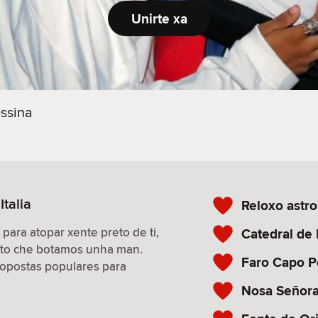
Unirte xa
ssina
Italia
Reloxo astr
 para atopar xente preto de ti,
Catedral de
isto che botamos unha man.
Faro Capo P
propostas populares para
Nosa Señora