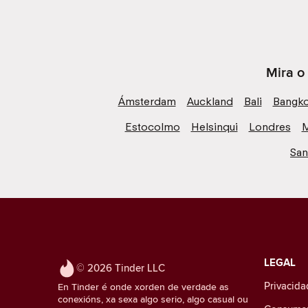
Mira o
Ámsterdam
Auckland
Bali
Bangk
Estocolmo
Helsinqui
Londres
M
San
LEGAL
© 2026 Tinder LLC
Privacida
En Tinder é onde xorden de verdade as
conexións, xa sexa algo serio, algo casual ou