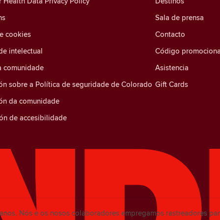
Health Data Privacy Policy
Destinos
ns
Sala de prensa
de cookies
Contacto
e intelectual
Código promociona
a comunidade
Asistencia
ón sobre a Política de seguridade de Colorado
Gift Cards
ión da comunidade
ón de accesibilidade
tanos. Nós e os nosos colaboradores empregamos rastreadores par