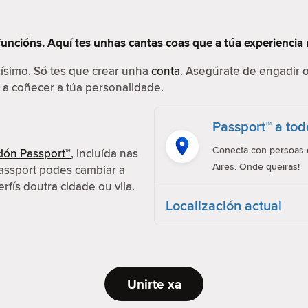
funcións. Aquí tes unhas cantas coas que a túa experiencia 
ilísimo. Só tes que crear unha
conta
. Asegúrate de engadir o
r a coñecer a túa personalidade.
Passport™ a tod
Conecta con persoas d
ión Passport™
, incluída nas
Aires. Onde queiras!
assport podes cambiar a
erfís doutra cidade ou vila.
Localización actual
Unirte xa