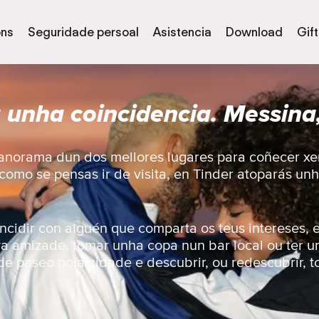
óns
Seguridade persoal
Asistencia
Download
Gif
 unha coincidencia. Messina, 
panorama dun dos mellores lugares para coñecer xe
 como se pensas ir de visita, en Tinder atoparás un
ncidir con alguén que comparta os teus intereses, e
a amizade, tomar unha copa nun bar local ou ter 
 de paseo pola cidade e descubrir, ou redescubrir, t