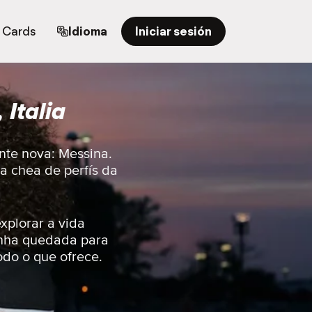
t Cards
Idioma
Iniciar sesión
Italia
nte nova: Messina.
ha chea de perfís da
xplorar a vida
unha quedada para
odo o que ofrece.