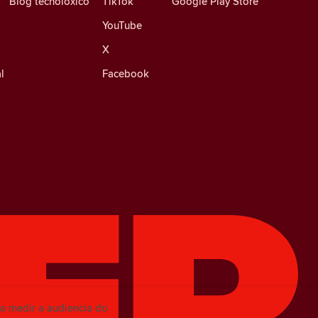
Blog tecnolóxico
TikTok
Google Play Store
YouTube
X
l
Facebook
a medir a audiencia do