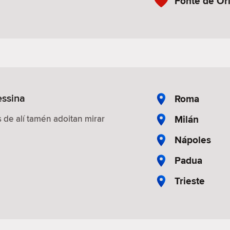
Fonte de Or
essina
Roma
Milán
 de alí tamén adoitan mirar
Nápoles
Padua
Trieste