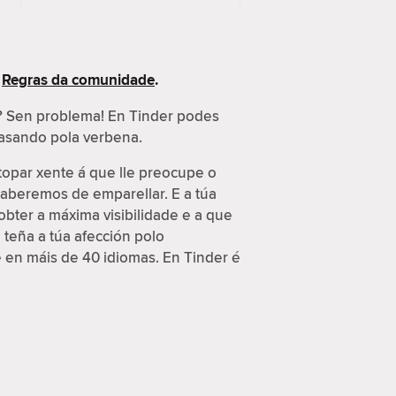
s
Regras da comunidade
.
s? Sen problema! En Tinder podes
 pasando pola verbena.
topar xente á que lle preocupe o
 saberemos de emparellar. E a túa
obter a máxima visibilidade e a que
 teña a túa afección polo
e en máis de 40 idiomas. En Tinder é