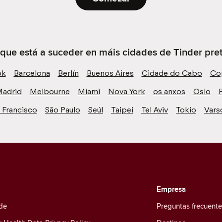
 que está a suceder en máis cidades de Tinder preto
ok
Barcelona
Berlín
Buenos Aires
Cidade do Cabo
Co
adrid
Melbourne
Miami
Nova York
os anxos
Oslo
P
 Francisco
São Paulo
Seúl
Taipei
Tel Aviv
Tokio
Vars
Empresa
de
Preguntas frecuent