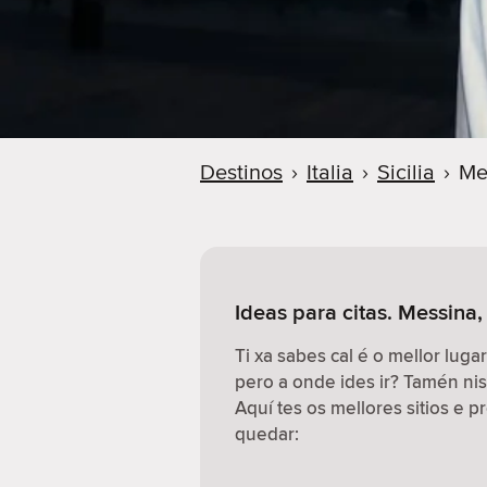
Destinos
›
Italia
›
Sicilia
›
Me
Ideas para citas. Messina, 
Ti xa sabes cal é o mellor lugar
pero a onde ides ir? Tamén n
Aquí tes os mellores sitios e 
quedar: