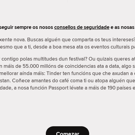
 seguir sempre os nosos
consellos de seguridade
e as nosa
 xente nova. Buscas alguén que comparta os teus interese
 mesmo que a ti, desde a boa mesa ata os eventos culturais
contigo polas multitudes dun festival? Ou quizais queres a
on máis de 55.000 millóns de coincidencias ata a data, algo
e mellorar aínda máis: Tinder ten funcións que che axudan a 
ustan. Coñece amantes do café coma ti ou atopa alguén que
cidade, a nosa función Passport lévate a máis de 190 países 
Comezar