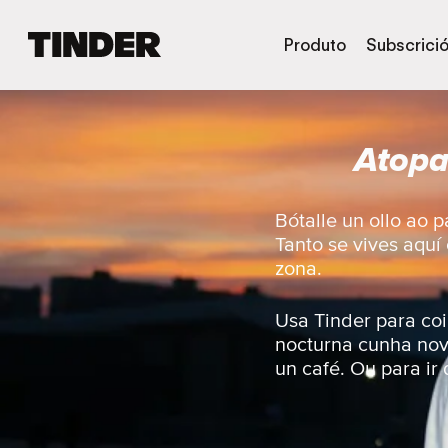
T
Produto
Subscrici
i
n
d
e
Atopa
r
H
o
m
Bótalle un ollo ao 
e
Tanto se vives aquí
zona.
Usa Tinder para coi
nocturna cunha nov
un café. Ou para ir