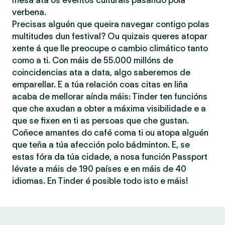
mesa ata os eventos culturais pasando pola
verbena.
Precisas alguén que queira navegar contigo polas
multitudes dun festival? Ou quizais queres atopar
xente á que lle preocupe o cambio climático tanto
como a ti. Con máis de 55.000 millóns de
coincidencias ata a data, algo saberemos de
emparellar. E a túa relación coas citas en liña
acaba de mellorar aínda máis: Tinder ten funcións
que che axudan a obter a máxima visibilidade e a
que se fixen en ti as persoas que che gustan.
Coñece amantes do café coma ti ou atopa alguén
que teña a túa afección polo bádminton. E, se
estas fóra da túa cidade, a nosa función Passport
lévate a máis de 190 países e en máis de 40
idiomas. En Tinder é posible todo isto e máis!