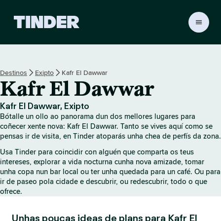
T
i
n
d
e
Destinos
Exipto
Kafr El Dawwar
r
Kafr El Dawwar
H
o
m
Kafr El Dawwar, Exipto
e
Bótalle un ollo ao panorama dun dos mellores lugares para
coñecer xente nova: Kafr El Dawwar. Tanto se vives aquí como se
pensas ir de visita, en Tinder atoparás unha chea de perfís da zona.
Usa Tinder para coincidir con alguén que comparta os teus
intereses, explorar a vida nocturna cunha nova amizade, tomar
unha copa nun bar local ou ter unha quedada para un café. Ou para
ir de paseo pola cidade e descubrir, ou redescubrir, todo o que
ofrece.
Unhas poucas ideas de plans para Kafr El