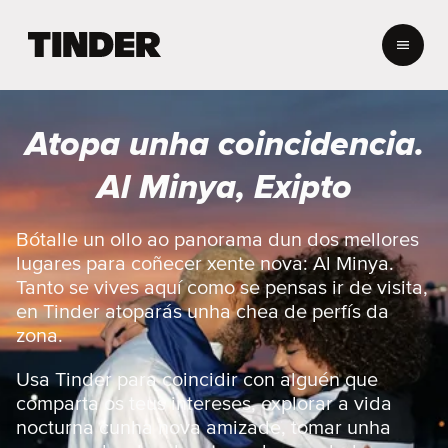
T
i
n
d
e
Atopa unha coincidencia.
r
H
Al Minya, Exipto
o
m
e
Bótalle un ollo ao panorama dun dos mellores
lugares para coñecer xente nova: Al Minya.
Tanto se vives aquí como se pensas ir de visita,
en Tinder atoparás unha chea de perfís da
zona.
Usa Tinder para coincidir con alguén que
comparta os teus intereses, explorar a vida
nocturna cunha nova amizade, tomar unha