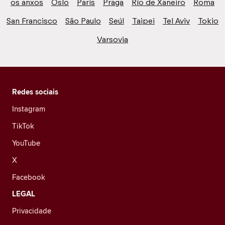
os anxos
Oslo
París
Praga
Río de Xaneiro
Roma
San Francisco
São Paulo
Seúl
Taipei
Tel Aviv
Tokio
Varsovia
Redes sociais
Instagram
TikTok
YouTube
X
Facebook
LEGAL
Privacidade