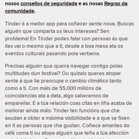
nosos
consellos de seguridade
e as nosas
Regras da
comunidade
.
Tinder é a mellor app para coñecer xente nova. Buscas
alguén que comparta os teus intereses? Sen
problema! En Tinder podes falar con persoas ás que
lles vai o mesmo que a ti, desde a boa mesa ata os
eventos culturais pasando pola verbena.
Precisas alguén que queira navegar contigo polas
multitudes dun festival? Ou quizais queres atopar
xente á que lle preocupe o cambio climático tanto
como a ti. Con máis de 55.000 millóns de
coincidencias ata a data, algo saberemos de
emparellar. E a túa relación coas citas en liña acaba de
mellorar aínda máis: Tinder ten funcións que che
axudan a obter a máxima visibilidade e a que se fixen
en ti as persoas que che gustan. Coñece amantes do
café coma ti ou atopa alguén que teña a túa afección