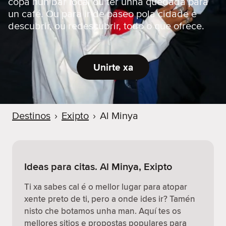
copa nun bar local ou ter unha quedada para
un café. Ou para ir de paseo pola cidade e
descubrir, ou redescubrir, todo o que ofrece.
Unirte xa
Destinos
›
Exipto
›
Al Minya
Ideas para citas. Al Minya, Exipto
Ti xa sabes cal é o mellor lugar para atopar
xente preto de ti, pero a onde ides ir? Tamén
nisto che botamos unha man. Aquí tes os
mellores sitios e propostas populares para