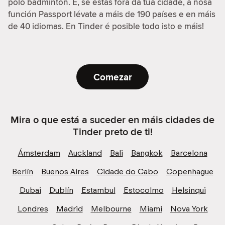
polo bádminton. E, se estas fóra da túa cidade, a nosa
función Passport lévate a máis de 190 países e en máis
de 40 idiomas. En Tinder é posible todo isto e máis!
Comezar
Mira o que está a suceder en máis cidades de
Tinder preto de ti!
Ámsterdam
Auckland
Bali
Bangkok
Barcelona
Berlín
Buenos Aires
Cidade do Cabo
Copenhague
Dubai
Dublín
Estambul
Estocolmo
Helsinqui
Londres
Madrid
Melbourne
Miami
Nova York