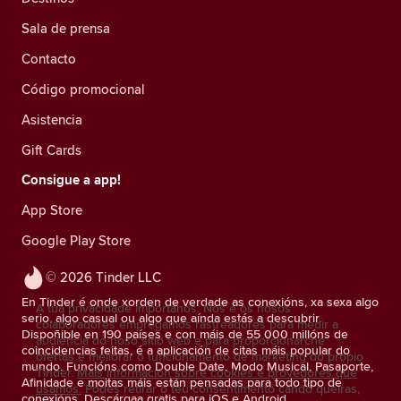
Sala de prensa
Contacto
Código promocional
Asistencia
Gift Cards
Consigue a app!
App Store
Google Play Store
© 2026 Tinder LLC
En Tinder é onde xorden de verdade as conexións, xa sexa algo
A túa privacidade impórtanos. Nós e os nosos
serio, algo casual ou algo que aínda estás a descubrir.
colaboradores empregamos rastreadores para medir a
Dispoñible en 190 países e con máis de 55 000 millóns de
audiencia do noso sitio web e para proporcionarche
coincidencias feitas, é a aplicación de citas máis popular do
ofertas e mellorar o funcionamento de marketing do propio
mundo. Funcións como Double Date, Modo Musical, Pasaporte,
Tinder.
Máis información sobre cookies e provedores que
Afinidade e moitas máis están pensadas para todo tipo de
usamos.
Podes retirar o teu consentimento cando queiras,
conexións. Descárgaa gratis para iOS e Android.