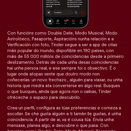
Con funcións como Double Date, Modo Musical, Modo
Astrolóxico, Pasaporte, Aspiracións nunha relación e a
Verificación con foto, Tinder segue a ser a app de citas
máis popular do mundo, dispoñible en 190 países, con
máis de 55 000 millóns de coincidencias desde a primeiro
deslizamento. Detrás de cada unha desas coincidencias
hai unha persoa real, e ese sempre foi o obxectivo. É o
lugar onde atopas xente que doutro modo non
coñecerías: un novo frechazo , alguén para viaxar, ou unha
historia que medra ata converterse en algo real. Busques
o que busques, aínda que agora non o saibas, Tinder
ofréceche o espazo para descubrilo.
Crea un perfil, configura as túas preferencias e comeza a
escoller. Se che gusta alguén e ti tamén lle gustas, é unha
coincidencia. A partir de aí, xa é cousa túa. Envía unha
mensaxe, planea algo, e descubre o que pasa. Con