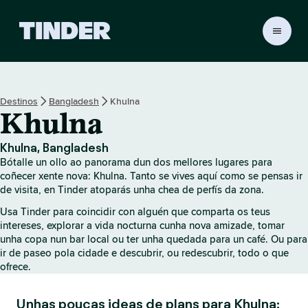
T
i
n
d
e
Destinos
Bangladesh
Khulna
r
Khulna
H
o
m
Khulna, Bangladesh
e
Bótalle un ollo ao panorama dun dos mellores lugares para
coñecer xente nova: Khulna. Tanto se vives aquí como se pensas ir
de visita, en Tinder atoparás unha chea de perfís da zona.
Usa Tinder para coincidir con alguén que comparta os teus
intereses, explorar a vida nocturna cunha nova amizade, tomar
unha copa nun bar local ou ter unha quedada para un café. Ou para
ir de paseo pola cidade e descubrir, ou redescubrir, todo o que
ofrece.
Unhas poucas ideas de plans para Khulna: