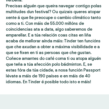
verbena.
Precisas alguén que queira navegar contigo polas
multitudes dun festival? Ou quizais queres atopar
xente á que lle preocupe o cambio climático tanto
como a ti. Con máis de 55.000 millóns de
coincidencias ata a data, algo saberemos de
emparellar. E a túa relación coas citas en liña
acaba de mellorar aínda máis: Tinder ten funcións
que che axudan a obter a máxima visibilidade e a
que se fixen en ti as persoas que che gustan.
Coñece amantes do café coma ti ou atopa alguén
que teña a túa afección polo bádminton. E, se
estas fóra da túa cidade, a nosa función Passport
lévate a máis de 190 países e en máis de 40
idiomas. En Tinder é posible todo isto e máis!