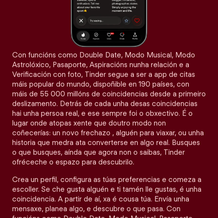
Con funcións como Double Date, Modo Musical, Modo
Astrolóxico, Pasaporte, Aspiracións nunha relación e a
Verificación con foto, Tinder segue a ser a app de citas
máis popular do mundo, dispoñible en 190 países, con
máis de 55 000 millóns de coincidencias desde a primeiro
deslizamento. Detrás de cada unha desas coincidencias
hai unha persoa real, e ese sempre foi o obxectivo. É o
lugar onde atopas xente que doutro modo non
coñecerías: un novo frechazo , alguén para viaxar, ou unha
historia que medra ata converterse en algo real. Busques
o que busques, aínda que agora non o saibas, Tinder
ofréceche o espazo para descubrilo.
Crea un perfil, configura as túas preferencias e comeza a
escoller. Se che gusta alguén e ti tamén lle gustas, é unha
coincidencia. A partir de aí, xa é cousa túa. Envía unha
mensaxe, planea algo, e descubre o que pasa. Con