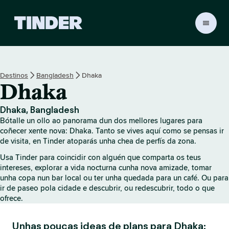
T
i
n
d
e
Destinos
Bangladesh
Dhaka
r
Dhaka
H
o
m
Dhaka, Bangladesh
e
Bótalle un ollo ao panorama dun dos mellores lugares para
coñecer xente nova: Dhaka. Tanto se vives aquí como se pensas ir
de visita, en Tinder atoparás unha chea de perfís da zona.
Usa Tinder para coincidir con alguén que comparta os teus
intereses, explorar a vida nocturna cunha nova amizade, tomar
unha copa nun bar local ou ter unha quedada para un café. Ou para
ir de paseo pola cidade e descubrir, ou redescubrir, todo o que
ofrece.
Unhas poucas ideas de plans para Dhaka: