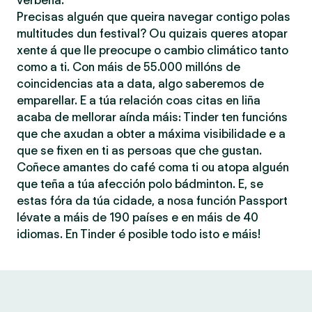
verbena.
Precisas alguén que queira navegar contigo polas
multitudes dun festival? Ou quizais queres atopar
xente á que lle preocupe o cambio climático tanto
como a ti. Con máis de 55.000 millóns de
coincidencias ata a data, algo saberemos de
emparellar. E a túa relación coas citas en liña
acaba de mellorar aínda máis: Tinder ten funcións
que che axudan a obter a máxima visibilidade e a
que se fixen en ti as persoas que che gustan.
Coñece amantes do café coma ti ou atopa alguén
que teña a túa afección polo bádminton. E, se
estas fóra da túa cidade, a nosa función Passport
lévate a máis de 190 países e en máis de 40
idiomas. En Tinder é posible todo isto e máis!