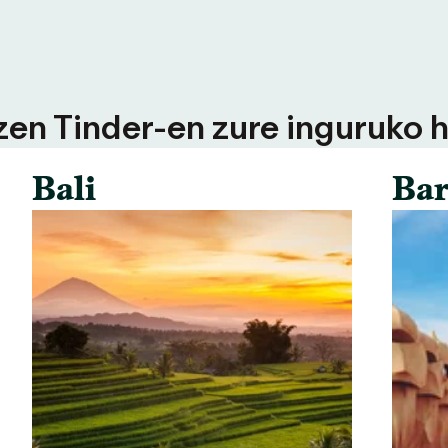
tzen Tinder-en zure inguruko h
Bali
Bar