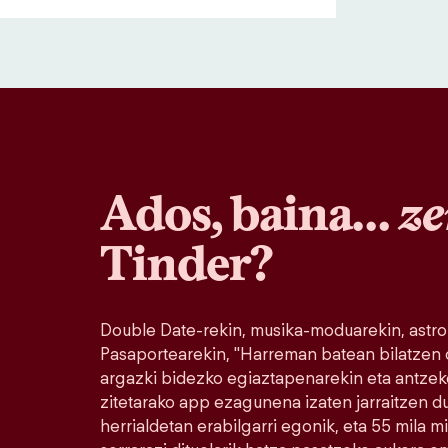
Ados, baina…
ze
Tinder?
Double Date-rekin, musika-moduarekin, astro
Pasaportearekin, "Harreman batean bilatzen
argazki bidezko egiaztapenarekin eta antzek
zitetarako app ezagunena izaten jarraitzen 
herrialdetan erabilgarri egonik, eta 55 mila 