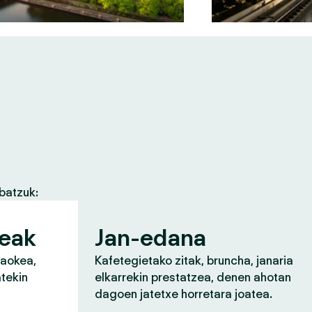
batzuk:
zeak
Jan-edana
raokea,
Kafetegietako zitak, bruncha, janaria
atekin
elkarrekin prestatzea, denen ahotan
dagoen jatetxe horretara joatea.