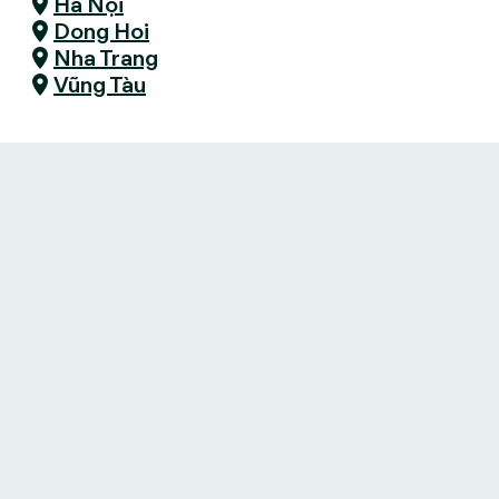
Hà Nội
Dong Hoi
Nha Trang
Vũng Tàu