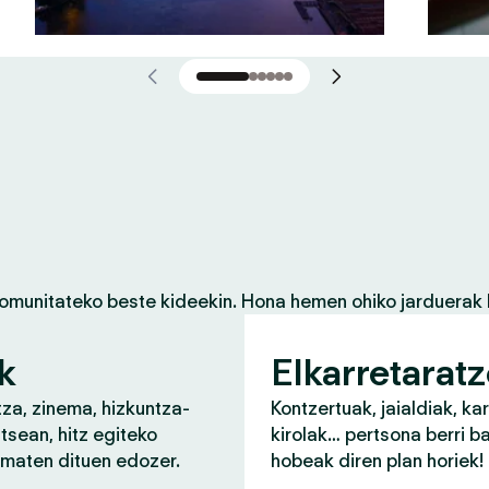
komunitateko beste kideekin. Hona hemen ohiko jarduerak 
k
Elkarretarat
za, zinema, hizkuntza-
Kontzertuak, jaialdiak, ka
tsean, hitz egiteko
kirolak… pertsona berri b
ematen dituen edozer.
hobeak diren plan horiek!