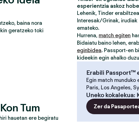
esperientzia askoz hobe
Lehenik, Tinder erabiltze
Interesak/Grinak, irudiak 
tzeko, baina nora
emateko.
in geratzeko toki
Hurrena,
match egiten
has
Bidaiatu baino lehen, erab
eginbidea
. Passport-en b
kideekin egin ahalko duz
Erabili Passport™ 
Egin match munduko 
Paris, Los Angeles, S
Uneko kokalekua
:
 Kon Tum
Zer da Pasaporte
iri hauetan ere begiratu