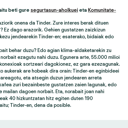
itu beti gure
segurtasun-aholkuei
eta
Komunitate-
iorik onena da Tinder. Zure interes berak dituen
u? Ez dago arazorik. Gehien gustatzen zaizkizun
kezu jendearekin Tinder-en; esaterako, bidaiak edo
rbait behar duzu? Edo agian klima-aldaketarekin zu
orbait ezagutu nahi duzu. Egunera arte, 55.000 milioi
 konexioak sortzeari dagokionez, ez gara ezezagunak.
 aukerak are hobeak dira orain: Tinder-en eginbideei
 areagotu, eta atsegin duzun jendearen arreta
kafea zuri bezainbeste gustatzen zaien lagunak, edo
 mailan dagoen norbait. Eta, norabait joan nahi
eak 40 hizkuntzatan hitz egiten duten 190
itu; Tinder-en, dena da posible.