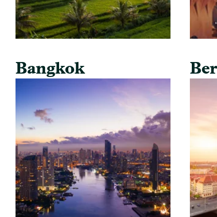
Bangkok
Ber