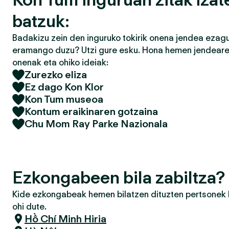
batzuk:
Badakizu zein den inguruko tokirik onena jendea ezagu
eramango duzu? Utzi gure esku. Hona hemen jendearek
onenak eta ohiko ideiak:
Zurezko eliza
Ez dago Kon Klor
Kon Tum museoa
Kontum eraikinaren gotzaina
Chu Mom Ray Parke Nazionala
Ezkongabeen bila zabiltza?
Kide ezkongabeak hemen bilatzen dituzten pertsonek h
ohi dute.
Hồ Chí Minh Hiria