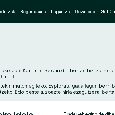
idetzak
Segurtasuna
Laguntza
Download
Gift C
ko bati: Kon Tum. Berdin dio bertan bizi zaren al
urbil.
aitekin match egiteko. Esploratu gaua lagun berri
tzeko. Edo bestela, zoazte hiria ezagutzera, bert
eko ideia
Tinder-ek eginbide dibe