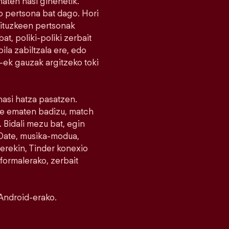
maten hasi ginenetik.
 pertsona bat dago. Hori
nituzkeen pertsonak
at, poliki-poliki zerbait
la zabiltzala ere, edo
r-ek gauzak argitzeko toki
 hasi hatza pasatzen.
ike ematen badizu, match
 Bidali mezu bat, egin
e Date, musika-modua,
erekin, Tinder konexio
nformalerako, zerbait
Android-erako.