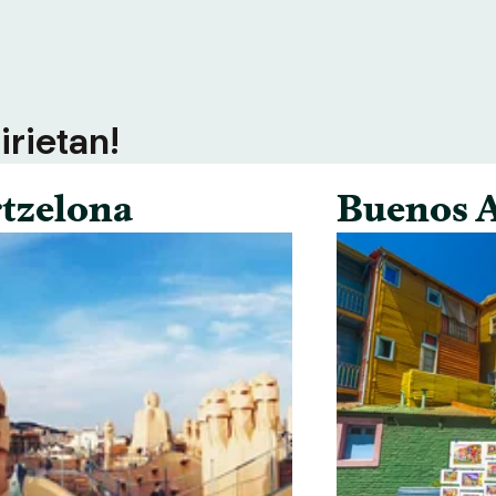
irietan!
tzelona
Buenos A