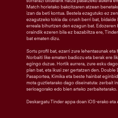
sorrarazi dituelarik hatza pasatzeko aukera e
Match horietako bakoitzaren atzean benetako
izan da beti kontua. Bestela ezagutuko ez ze
ezagutzeko tokia da: crush berri bat, bidaide b
erreala bihurtzen den ezagun bat. Edozeren bi
oraindik ezeren bila ez bazabiltza ere, Tinde
bat ematen dizu.
Sortu profil bat, ezarri zure lehentasunak eta
Norbaiti like ematen badiozu eta berak ere l
egingo duzue. Hortik aurrera, zure esku dago.
plan bat, eta ikusi zer gertatzen den. Doubl
Pasaportea, Kimika eta beste hainbat eginbid
mota guztietarako dago diseinatuta: zerbait i
serioagorako edo bien arteko zerbaitetarako.
Deskargatu Tinder appa doan iOS-erako eta 