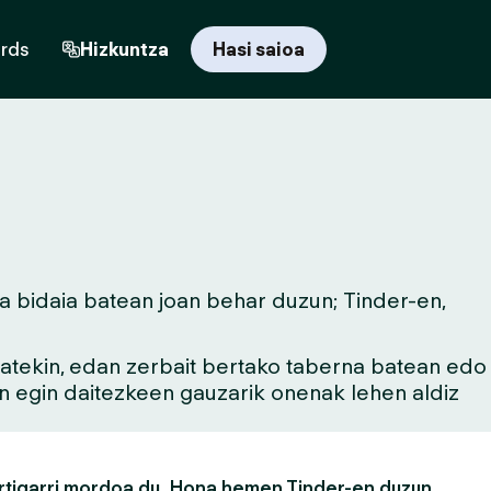
ards
Hizkuntza
Hasi saioa
a bidaia batean joan behar duzun; Tinder-en,
 batekin, edan zerbait bertako taberna batean edo
an egin daitezkeen gauzarik onenak lehen aldiz
rtigarri mordoa du. Hona hemen Tinder-en duzun