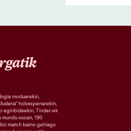
rgatik
logia moduarekin,
 dudana" hobespenarekin,
o eginbideekin, Tinder-ek
du mundu osoan, 190
milioi match baino gehiago