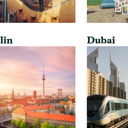
lin
Dubai