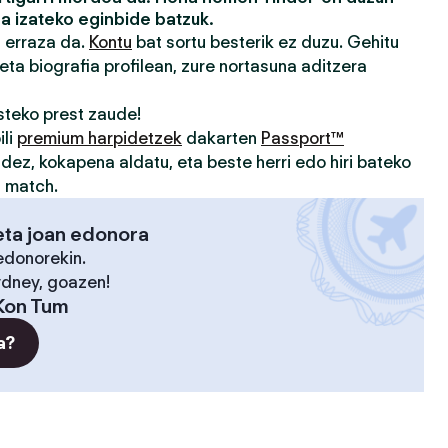
a izateko eginbide batzuk.
a erraza da.
Kontu
bat sortu besterik ez duzu. Gehitu
eta biografia profilean, zure nortasuna aditzera
teko prest zaude!
ili
premium harpidetzek
dakarten
Passport™
idez, kokapena aldatu, eta beste herri edo hiri bateko
u match.
eta joan edonora
edonorekin.
ydney, goazen!
Kon Tum
a?