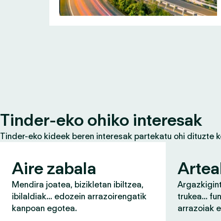
Tinder-eko ohiko interesak
Tinder-eko kideek beren interesak partekatu ohi dituzte 
Aire zabala
Artea
Mendira joatea, bizikletan ibiltzea,
Argazkigint
ibilaldiak… edozein arrazoirengatik
trukea… fun
kanpoan egotea.
arrazoiak 