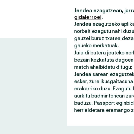
Jendea ezagutzean, jarra
gidalerroei
.
Jendea ezagutzeko aplikaz
norbait ezagutu nahi duz
gauzei buruz txatea deza
gaueko merkatuak.
Jaialdi batera joateko no
bezain kezkatuta dagoen n
match ahalbidetu ditugu;
Jendea sarean ezagutzeko
esker, zure ikusgaitasuna
erakarriko duzu. Ezagutu 
aurkitu badmintonean zure
baduzu, Passport eginbid
herrialdetara eramango za