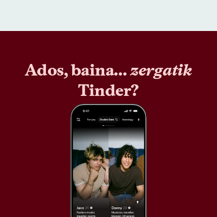
Ados, baina…
zergatik
Tinder?