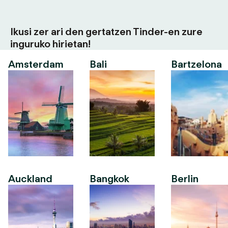
Ikusi zer ari den gertatzen Tinder-en zure
inguruko hirietan!
Amsterdam
Bali
Bartzelona
Auckland
Bangkok
Berlin