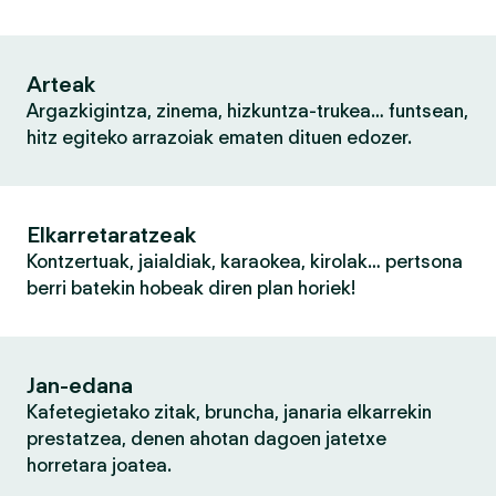
Arteak
Argazkigintza, zinema, hizkuntza-trukea… funtsean,
hitz egiteko arrazoiak ematen dituen edozer.
Elkarretaratzeak
Kontzertuak, jaialdiak, karaokea, kirolak… pertsona
berri batekin hobeak diren plan horiek!
Jan-edana
Kafetegietako zitak, bruncha, janaria elkarrekin
prestatzea, denen ahotan dagoen jatetxe
horretara joatea.