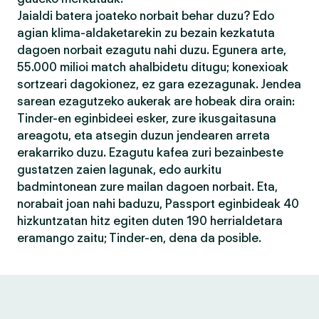
Jaialdi batera joateko norbait behar duzu? Edo
agian klima-aldaketarekin zu bezain kezkatuta
dagoen norbait ezagutu nahi duzu. Egunera arte,
55.000 milioi match ahalbidetu ditugu; konexioak
sortzeari dagokionez, ez gara ezezagunak. Jendea
sarean ezagutzeko aukerak are hobeak dira orain:
Tinder-en eginbideei esker, zure ikusgaitasuna
areagotu, eta atsegin duzun jendearen arreta
erakarriko duzu. Ezagutu kafea zuri bezainbeste
gustatzen zaien lagunak, edo aurkitu
badmintonean zure mailan dagoen norbait. Eta,
norabait joan nahi baduzu, Passport eginbideak 40
hizkuntzatan hitz egiten duten 190 herrialdetara
eramango zaitu; Tinder-en, dena da posible.