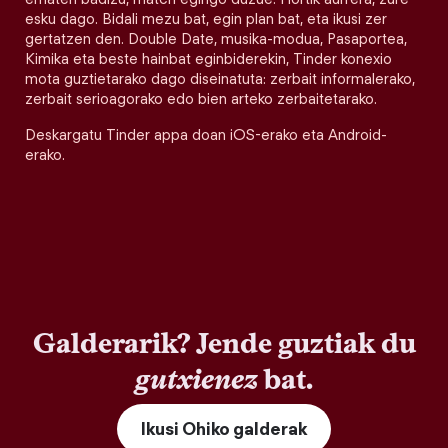
esku dago. Bidali mezu bat, egin plan bat, eta ikusi zer
gertatzen den. Double Date, musika-modua, Pasaportea,
Kimika eta beste hainbat eginbiderekin, Tinder konexio
mota guztietarako dago diseinatuta: zerbait informalerako,
zerbait serioagorako edo bien arteko zerbaitetarako.
Deskargatu Tinder appa doan iOS-erako eta Android-
erako.
Galderarik? Jende guztiak du
gutxienez
bat.
Ikusi Ohiko galderak