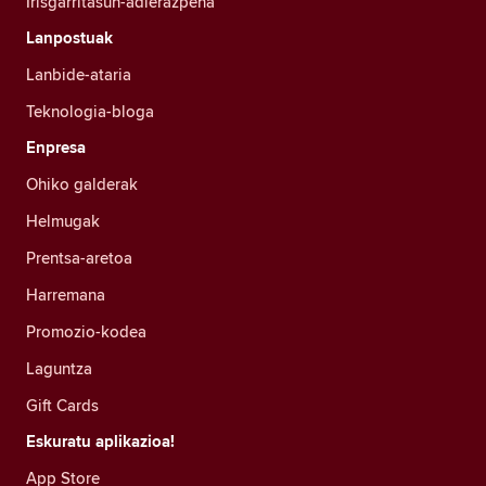
Irisgarritasun-adierazpena
Lanpostuak
Lanbide-ataria
Teknologia-bloga
Enpresa
Ohiko galderak
Helmugak
Prentsa-aretoa
Harremana
Promozio-kodea
Laguntza
Gift Cards
Eskuratu aplikazioa!
App Store