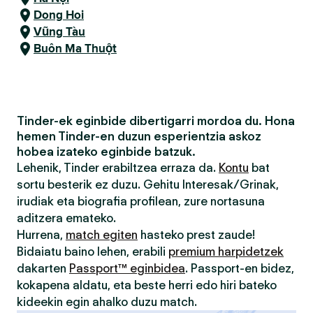
Dong Hoi
Vũng Tàu
Buôn Ma Thuột
Tinder-ek eginbide dibertigarri mordoa du. Hona
hemen Tinder-en duzun esperientzia askoz
hobea izateko eginbide batzuk.
Lehenik, Tinder erabiltzea erraza da.
Kontu
bat
sortu besterik ez duzu. Gehitu Interesak/Grinak,
irudiak eta biografia profilean, zure nortasuna
aditzera emateko.
Hurrena,
match egiten
hasteko prest zaude!
Bidaiatu baino lehen, erabili
premium harpidetzek
dakarten
Passport™ eginbidea
. Passport-en bidez,
kokapena aldatu, eta beste herri edo hiri bateko
kideekin egin ahalko duzu match.