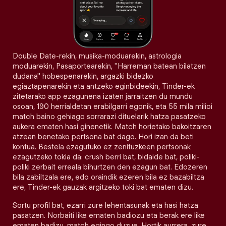
Double Date-rekin, musika-moduarekin, astrologia
moduarekin, Pasaportearekin, "Harreman batean bilatzen
dudana" hobespenarekin, argazki bidezko
egiaztapenarekin eta antzeko eginbideekin, Tinder-ek
zitetarako app ezagunena izaten jarraitzen du mundu
osoan, 190 herrialdetan erabilgarri egonik, eta 55 mila milioi
match baino gehiago sorrarazi dituelarik hatza pasatzeko
aukera ematen hasi ginenetik. Match horietako bakoitzaren
atzean benetako pertsona bat dago. Hori izan da beti
kontua. Bestela ezagutuko ez zenituzkeen pertsonak
ezagutzeko tokia da: crush berri bat, bidaide bat, poliki-
poliki zerbait erreala bihurtzen den ezagun bat. Edozeren
bila zabiltzala ere, edo oraindik ezeren bila ez bazabiltza
ere, Tinder-ek gauzak argitzeko toki bat ematen dizu.
Sortu profil bat, ezarri zure lehentasunak eta hasi hatza
pasatzen. Norbaiti like ematen badiozu eta berak ere like
ematen badizu, match egingo duzue. Hortik aurrera, zure