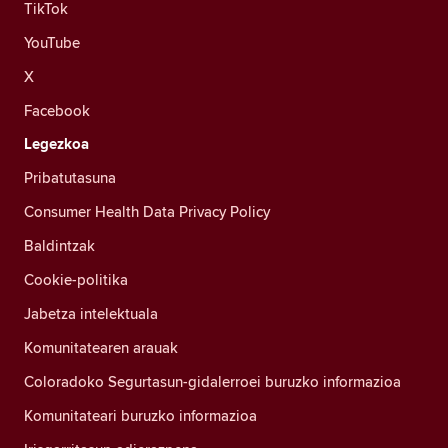
TikTok
YouTube
X
Facebook
Legezkoa
Pribatutasuna
Consumer Health Data Privacy Policy
Baldintzak
Cookie-politika
Jabetza intelektuala
Komunitatearen arauak
Coloradoko Segurtasun-gidalerroei buruzko informazioa
Komunitateari buruzko informazioa