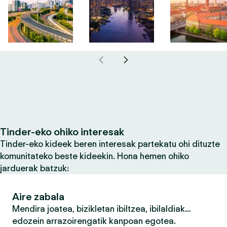
Tinder-eko ohiko interesak
Tinder-eko kideek beren interesak partekatu ohi dituzte
komunitateko beste kideekin. Hona hemen ohiko
jarduerak batzuk:
Aire zabala
Mendira joatea, bizikletan ibiltzea, ibilaldiak…
edozein arrazoirengatik kanpoan egotea.