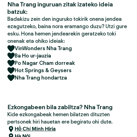
Nha Trang inguruan zitak izateko ideia
batzuk:
Badakizu zein den inguruko tokirik onena jendea
ezagutzeko, baina nora eramango duzu? Utzi gure
esku. Hona hemen jendearekin geratzeko toki
onenak eta ohiko ideiak:
VinWonders Nha Trang
Ba Ho ur-jauzia
Po Nagar Cham dorreak
Hot Springs & Geysers
Nha Trang hondartza
Ezkongabeen bila zabiltza? Nha Trang
Kide ezkongabeak hemen bilatzen dituzten
pertsonek hiri hauetan ere begiratu ohi dute.
Hồ Chí Minh Hiria
Hà Nội