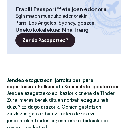
Erabili Passport™ eta joan edonora
Egin match munduko edonorekin.
Paris, Los Angeles, Sydney, goazen!
Uneko kokalekua
:
Nha Trang
Zer da Pasaportea?
Jendea ezagutzean, jarraitu beti gure
segurtasun-aholkuei
eta
Komunitate-gidalerroei
.
Jendea ezagutzeko aplikaziorik onena da Tinder.
Zure interes berak dituen norbait ezagutu nahi
duzu? Ez dago arazorik. Gehien gustatzen
zaizkizun gauzei buruz txatea dezakezu
jendearekin Tinder-en; esaterako, bidaiak edo
gaueko merkatuak.