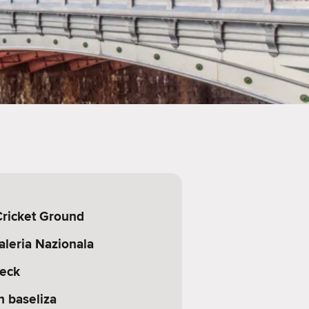
ricket Ground
aleria Nazionala
eck
 baseliza