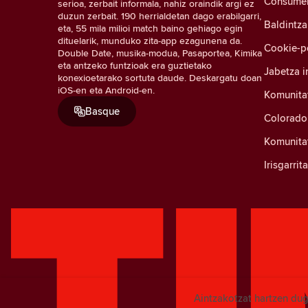
Consumer 
serioa, zerbait informala, nahiz oraindik argi ez
duzun zerbait. 190 herrialdetan dago erabilgarri,
Baldintza
eta, 55 mila milioi match baino gehiago egin
dituelarik, munduko zita-app ezagunena da.
Cookie-po
Double Date, musika-modua, Pasaportea, Kimika
eta antzeko funtzioak era guztietako
Jabetza i
konexioetarako sortuta daude. Deskargatu doan
iOS-en eta Android-en.
Komunita
Basque
Colorado
Komunitat
Irisgarri
Aintzakotzat hartzen dug