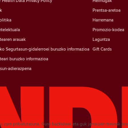
Health Data Privacy Policy
Helmugak
k
Prentsa-aretoa
litika
Harremana
ntelektuala
Promozio-kodea
tearen arauak
Laguntza
ko Segurtasun-gidalerroei buruzko informazioa
Gift Cards
eari buruzko informazioa
tasun-adierazpena
u zure pribatutasuna. Gure bazkideek eta guk jarraipen-tresnak era