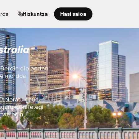
ards
Hizkuntza
Hasi saioa
tralia
 Berdin dio bertan
nde mordoa
 Esploratu gaua
nguruko kafetegi
rtan egin