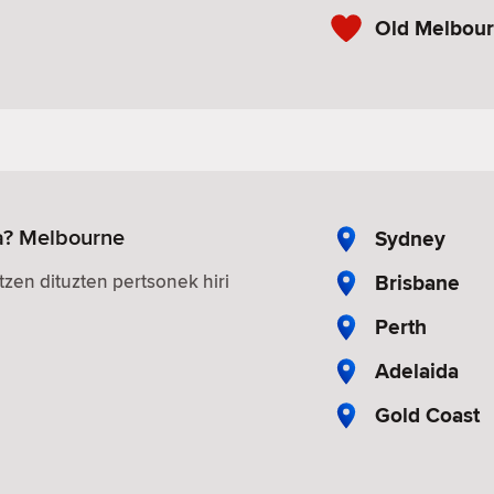
Old Melbour
a? Melbourne
Sydney
Brisbane
zen dituzten pertsonek hiri
Perth
Adelaida
Gold Coast