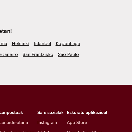
etan!
oma
Helsinki
Istanbul
Kopenhage
e Janeiro
San Frantzisko
São Paulo
Lanpostuak
Sare sozialak
Eskuratu aplikazioa!
Lanbide-ataria
Instagram
App Store