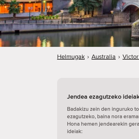
Helmugak
›
Australia
›
Victor
Jendea ezagutzeko ideiak
Badakizu zein den inguruko to
ezagutzeko, baina nora erama
Hona hemen jendearekin gerat
ideiak: