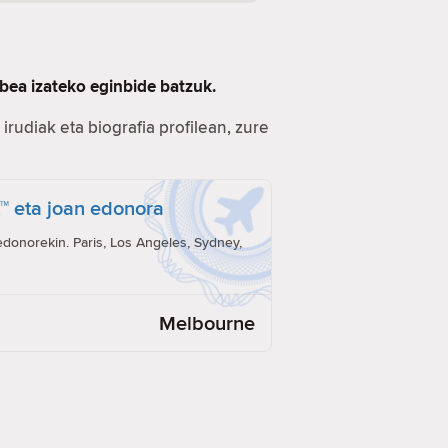
bea izateko eginbide batzuk.
irudiak eta biografia profilean, zure
t™ eta joan edonora
onorekin. Paris, Los Angeles, Sydney,
Melbourne