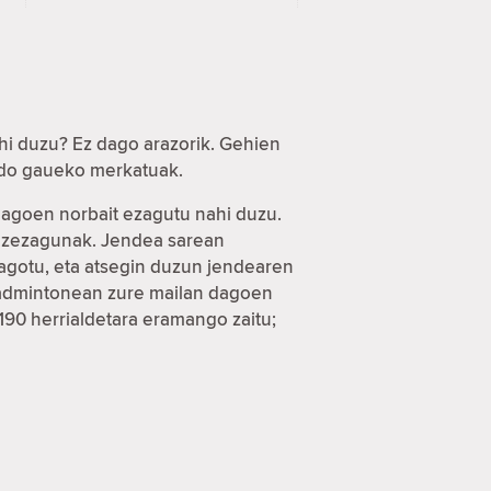
hi duzu? Ez dago arazorik. Gehien
 edo gaueko merkatuak.
 dagoen norbait ezagutu nahi duzu.
a ezezagunak. Jendea sarean
eagotu, eta atsegin duzun jendearen
 badmintonean zure mailan dagoen
 190 herrialdetara eramango zaitu;