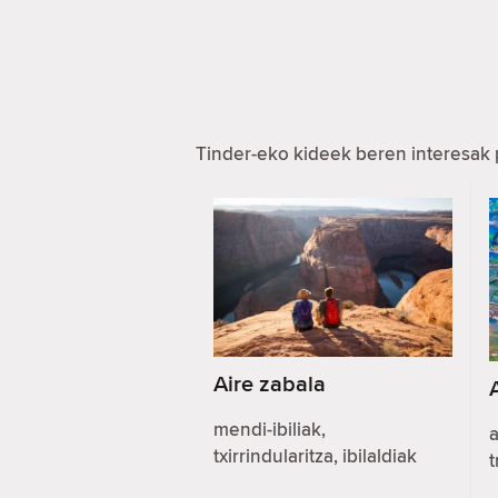
Tinder-eko kideek beren interesak 
Aire zabala
mendi-ibiliak,
a
txirrindularitza, ibilaldiak
t