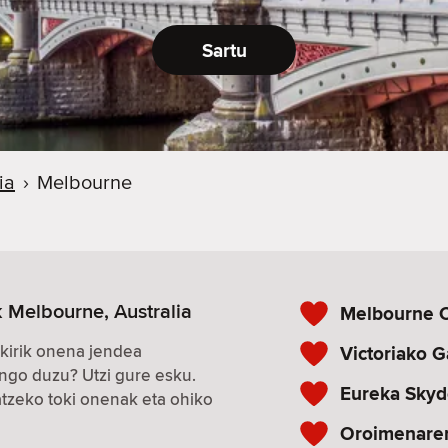
Sartu
ia
›
Melbourne
 Melbourne, Australia
Melbourne C
kirik onena jendea
Victoriako G
ngo duzu? Utzi gure esku.
Eureka Skyd
zeko toki onenak eta ohiko
Oroimenaren