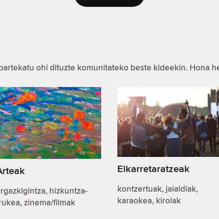
partekatu ohi dituzte komunitateko beste kideekin. Hona 
Elkarretaratzeak
Arteak
kontzertuak, jaialdiak,
rgazkigintza, hizkuntza-
karaokea, kirolak
rukea, zinema/filmak