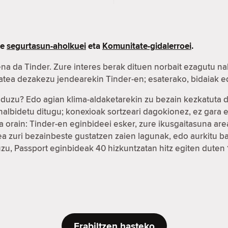
re
segurtasun-aholkuei
eta
Komunitate-gidalerroei
.
na da Tinder. Zure interes berak dituen norbait ezagutu na
xatea dezakezu jendearekin Tinder-en; esaterako, bidaiak
r duzu? Edo agian klima-aldaketarekin zu bezain kezkatuta
ahalbidetu ditugu; konexioak sortzeari dagokionez, ez gar
 orain: Tinder-en eginbideei esker, zure ikusgaitasuna ar
fea zuri bezainbeste gustatzen zaien lagunak, edo aurkitu
duzu, Passport eginbideak 40 hizkuntzatan hitz egiten duten
Erabiltzen hasteko