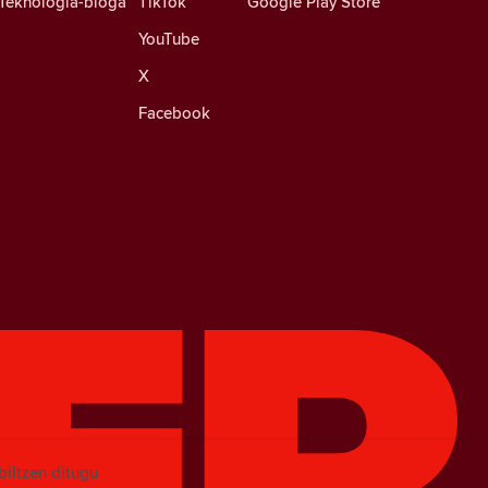
Teknologia-bloga
TikTok
Google Play Store
YouTube
X
Facebook
biltzen ditugu