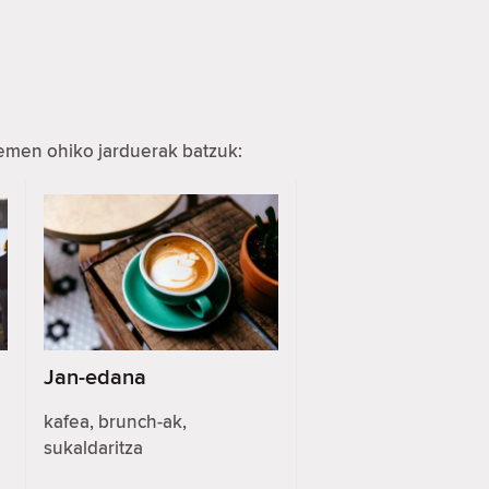
hemen ohiko jarduerak batzuk:
Jan-edana
kafea, brunch-ak,
sukaldaritza