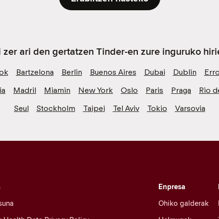
i zer ari den gertatzen Tinder-en zure inguruko hiri
ok
Bartzelona
Berlin
Buenos Aires
Dubai
Dublin
Err
ia
Madril
Miamin
New York
Oslo
Paris
Praga
Rio d
Seul
Stockholm
Taipei
Tel Aviv
Tokio
Varsovia
a
Enpresa
suna
Ohiko galderak