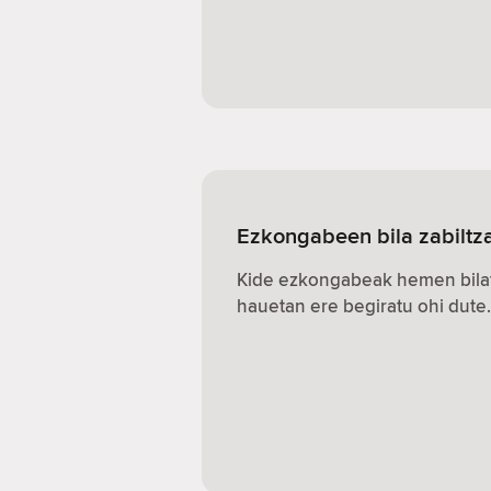
Ezkongabeen bila zabiltz
Kide ezkongabeak hemen bilat
hauetan ere begiratu ohi dute.