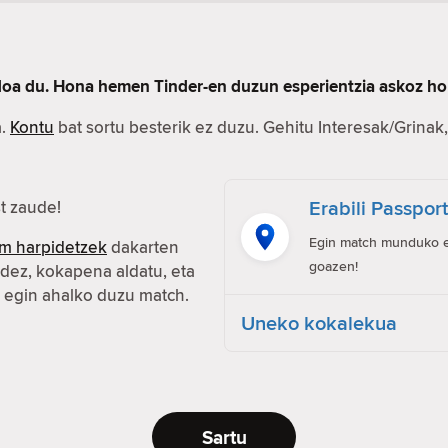
rdoa du. Hona hemen Tinder-en duzun esperientzia askoz ho
a.
Kontu
bat sortu besterik ez duzu. Gehitu Interesak/Grinak, 
Erabili Passpor
t zaude!
Egin match munduko ed
m harpidetzek
dakarten
goazen!
idez, kokapena aldatu, eta
n egin ahalko duzu match.
Uneko kokalekua
Sartu