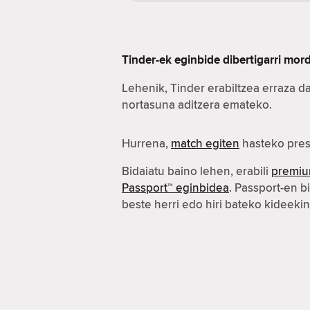
Tinder-ek eginbide dibertigarri mo
Lehenik, Tinder erabiltzea erraza d
nortasuna aditzera emateko.
Hurrena,
match egiten
hasteko pres
Bidaiatu baino lehen, erabili
premiu
Passport™ eginbidea
. Passport-en b
beste herri edo hiri bateko kideeki