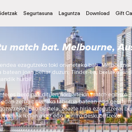
idetzak
Segurtasuna
Laguntza
Download
Gift C
tu match bat. Melbourne, Aus
jendea ezagutzeko toki onenetako bati: Melbourne.
ia batean joan behar duzun; Tinder-en, bertako je
andik hurbil.
 interes berdinak dituen norbaitekin match egiteko.
, edan zerbait bertako taberna batean edo geratu i
gozatzeko. Edo bestela, zoazte hiria ezagutzera, be
 onenak lehen aldiz edo berriro deskubritzeko.