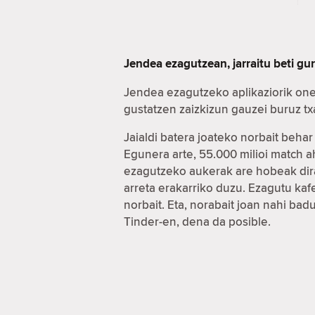
Jendea ezagutzean, jarraitu beti gu
Jendea ezagutzeko aplikaziorik one
gustatzen zaizkizun gauzei buruz t
Jaialdi batera joateko norbait beha
Egunera arte, 55.000 milioi match 
ezagutzeko aukerak are hobeak dira
arreta erakarriko duzu. Ezagutu ka
norbait. Eta, norabait joan nahi ba
Tinder-en, dena da posible.