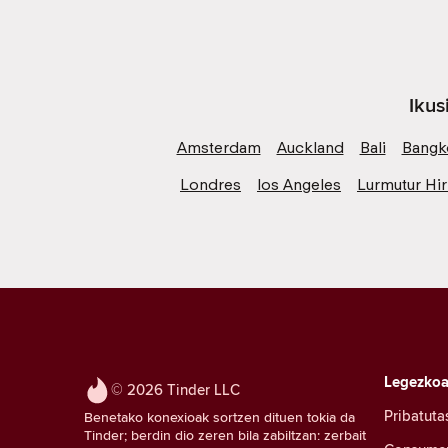
Ikus
Amsterdam
Auckland
Bali
Bangk
Londres
los Angeles
Lurmutur Hir
Legezko
© 2026 Tinder LLC
Pribatuta
Benetako konexioak sortzen dituen tokia da
Tinder; berdin dio zeren bila zabiltzan: zerbait