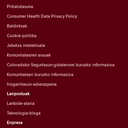
Pribatutasuna
Consumer Health Data Privacy Policy
Baldintzak
Cookie-politika
Jabetza intelektuala
Komunitatearen arauak
Coloradoko Segurtasun-gidalerroei buruzko informazioa
Komunitateari buruzko informazioa
Irisgarritasun-adierazpena
Lanpostuak
Lanbide-ataria
Teknologia-bloga
Enpresa