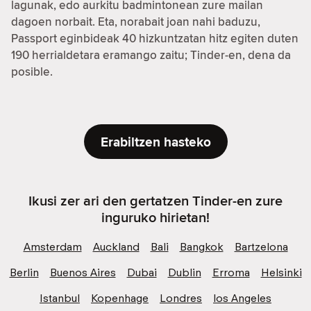
lagunak, edo aurkitu badmintonean zure mailan
dagoen norbait. Eta, norabait joan nahi baduzu,
Passport eginbideak 40 hizkuntzatan hitz egiten duten
190 herrialdetara eramango zaitu; Tinder-en, dena da
posible.
Erabiltzen hasteko
Ikusi zer ari den gertatzen Tinder-en zure
inguruko hirietan!
Amsterdam
Auckland
Bali
Bangkok
Bartzelona
Berlin
Buenos Aires
Dubai
Dublin
Erroma
Helsinki
Istanbul
Kopenhage
Londres
los Angeles