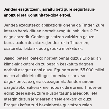
Jendea ezagutzean, jarraitu beti gure
segurtasun-
aholkuei
eta
Komunitate-gidalerroei
.
Jendea ezagutzeko aplikaziorik onena da Tinder. Zure
interes berak dituen norbait ezagutu nahi duzu? Ez
dago arazorik. Gehien gustatzen zaizkizun gauzei
buruz txatea dezakezu jendearekin Tinder-en;
esaterako, bidaiak edo gaueko merkatuak.
Jaialdi batera joateko norbait behar duzu? Edo agian
klima-aldaketarekin zu bezain kezkatuta dagoen
norbait ezagutu nahi duzu. Egunera arte, 55.000 milioi
match ahalbidetu ditugu; konexioak sortzeari
dagokionez, ez gara ezezagunak. Jendea sarean
ezagutzeko aukerak are hobeak dira orain: Tinder-en
eginbideei esker, zure ikusgaitasuna areagotu, eta
atsegin duzun jendearen arreta erakarriko duzu.
Ezagutu kafea zuri bezainbeste gustatzen zaien