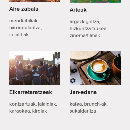
Aire zabala
Arteak
mendi-ibiliak,
argazkigintza,
txirrindularitza,
hizkuntza-trukea,
ibilaldiak
zinema/filmak
Elkarretaratzeak
Jan-edana
kontzertuak, jaialdiak,
kafea, brunch-ak,
karaokea, kirolak
sukaldaritza