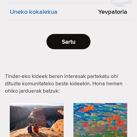
Uneko kokalekua
Yevpatoria
Sartu
Tinder-eko kideek beren interesak partekatu ohi
dituzte komunitateko beste kideekin. Hona hemen
ohiko jarduerak batzuk: