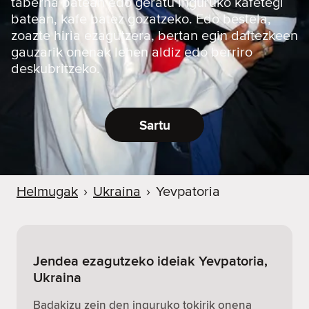
taberna batean edo geratu inguruko kafetegi
batean, kafe batez gozatzeko. Edo bestela,
zoazte hiria ezagutzera, bertan egin daitezkeen
gauzarik onenak lehen aldiz edo berriro
deskubritzeko.
Sartu
Helmugak
›
Ukraina
›
Yevpatoria
Jendea ezagutzeko ideiak Yevpatoria,
Ukraina
Badakizu zein den inguruko tokirik onena