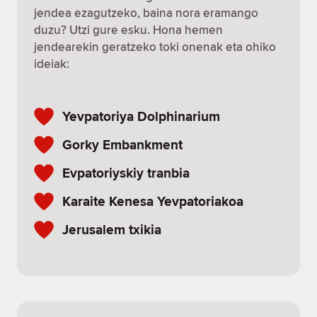
jendea ezagutzeko, baina nora eramango
duzu? Utzi gure esku. Hona hemen
jendearekin geratzeko toki onenak eta ohiko
ideiak:
Yevpatoriya Dolphinarium
Gorky Embankment
Evpatoriyskiy tranbia
Karaite Kenesa Yevpatoriakoa
Jerusalem txikia