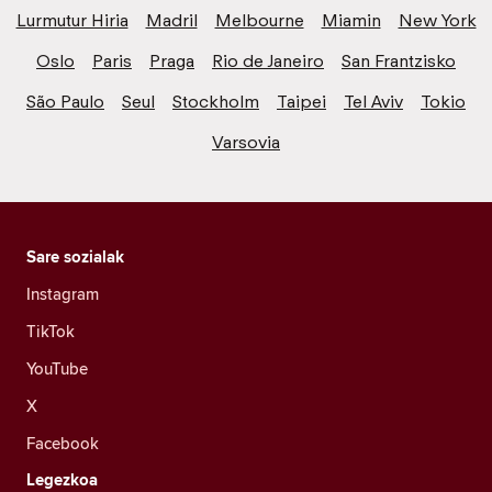
Lurmutur Hiria
Madril
Melbourne
Miamin
New York
Oslo
Paris
Praga
Rio de Janeiro
San Frantzisko
São Paulo
Seul
Stockholm
Taipei
Tel Aviv
Tokio
Varsovia
Sare sozialak
Instagram
TikTok
YouTube
X
Facebook
Legezkoa