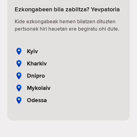
Ezkongabeen bila zabiltza? Yevpatoria
Kide ezkongabeak hemen bilatzen dituzten
pertsonek hiri hauetan ere begiratu ohi dute.
Kyiv
Kharkiv
Dnipro
Mykolaiv
Odessa