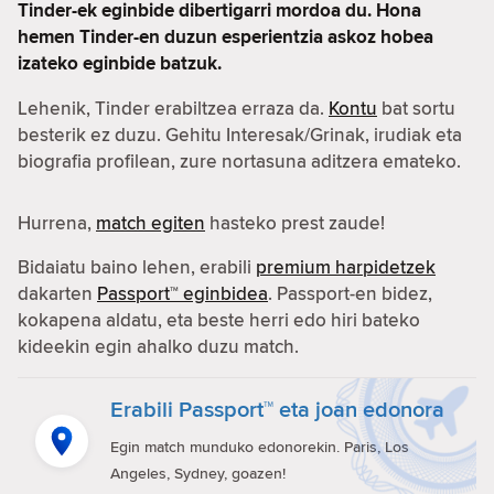
Tinder-ek eginbide dibertigarri mordoa du. Hona
hemen Tinder-en duzun esperientzia askoz hobea
izateko eginbide batzuk.
Lehenik, Tinder erabiltzea erraza da.
Kontu
bat sortu
besterik ez duzu. Gehitu Interesak/Grinak, irudiak eta
biografia profilean, zure nortasuna aditzera emateko.
Hurrena,
match egiten
hasteko prest zaude!
Bidaiatu baino lehen, erabili
premium harpidetzek
dakarten
Passport™ eginbidea
. Passport-en bidez,
kokapena aldatu, eta beste herri edo hiri bateko
kideekin egin ahalko duzu match.
Erabili Passport™ eta joan edonora
Egin match munduko edonorekin. Paris, Los
Angeles, Sydney, goazen!