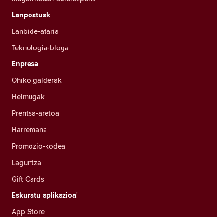
Lanpostuak
Lanbide-ataria
Teknologia-bloga
Enpresa
Ohiko galderak
Helmugak
Prentsa-aretoa
Harremana
Promozio-kodea
Laguntza
Gift Cards
Eskuratu aplikazioa!
App Store