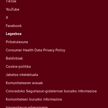
TikTok
YouTube
X
Facebook
Legezkoa
Pribatutasuna
Consumer Health Data Privacy Policy
Baldintzak
Cookie-politika
Jabetza intelektuala
Komunitatearen arauak
Coloradoko Segurtasun-gidalerroei buruzko informazioa
Komunitateari buruzko informazioa
Irisgarritasun-adierazpena