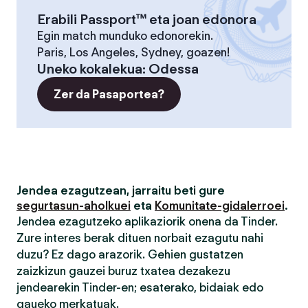
Erabili Passport™ eta joan edonora
Egin match munduko edonorekin.
Paris, Los Angeles, Sydney, goazen!
Uneko kokalekua
:
Odessa
Zer da Pasaportea?
Jendea ezagutzean, jarraitu beti gure
segurtasun-aholkuei
eta
Komunitate-gidalerroei
.
Jendea ezagutzeko aplikaziorik onena da Tinder.
Zure interes berak dituen norbait ezagutu nahi
duzu? Ez dago arazorik. Gehien gustatzen
zaizkizun gauzei buruz txatea dezakezu
jendearekin Tinder-en; esaterako, bidaiak edo
gaueko merkatuak.