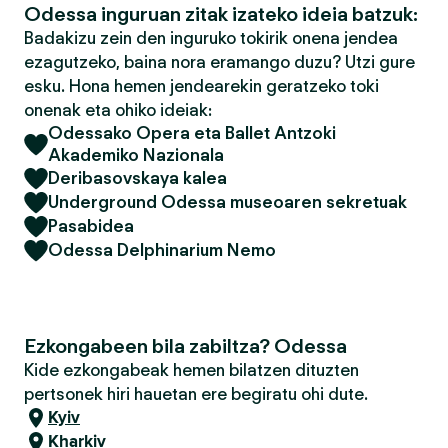
Odessa inguruan zitak izateko ideia batzuk:
Badakizu zein den inguruko tokirik onena jendea
ezagutzeko, baina nora eramango duzu? Utzi gure
esku. Hona hemen jendearekin geratzeko toki
onenak eta ohiko ideiak:
Odessako Opera eta Ballet Antzoki
Akademiko Nazionala
Deribasovskaya kalea
Underground Odessa museoaren sekretuak
Pasabidea
Odessa Delphinarium Nemo
Ezkongabeen bila zabiltza? Odessa
Kide ezkongabeak hemen bilatzen dituzten
pertsonek hiri hauetan ere begiratu ohi dute.
Kyiv
Kharkiv