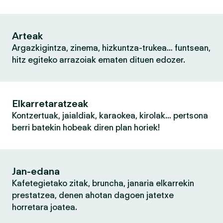
Arteak
Argazkigintza, zinema, hizkuntza-trukea… funtsean,
hitz egiteko arrazoiak ematen dituen edozer.
Elkarretaratzeak
Kontzertuak, jaialdiak, karaokea, kirolak… pertsona
berri batekin hobeak diren plan horiek!
Jan-edana
Kafetegietako zitak, bruncha, janaria elkarrekin
prestatzea, denen ahotan dagoen jatetxe
horretara joatea.