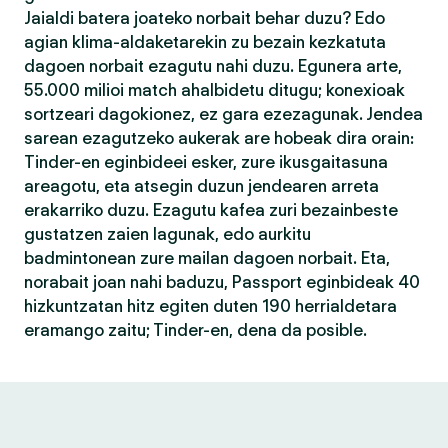
Jaialdi batera joateko norbait behar duzu? Edo
agian klima-aldaketarekin zu bezain kezkatuta
dagoen norbait ezagutu nahi duzu. Egunera arte,
55.000 milioi match ahalbidetu ditugu; konexioak
sortzeari dagokionez, ez gara ezezagunak. Jendea
sarean ezagutzeko aukerak are hobeak dira orain:
Tinder-en eginbideei esker, zure ikusgaitasuna
areagotu, eta atsegin duzun jendearen arreta
erakarriko duzu. Ezagutu kafea zuri bezainbeste
gustatzen zaien lagunak, edo aurkitu
badmintonean zure mailan dagoen norbait. Eta,
norabait joan nahi baduzu, Passport eginbideak 40
hizkuntzatan hitz egiten duten 190 herrialdetara
eramango zaitu; Tinder-en, dena da posible.