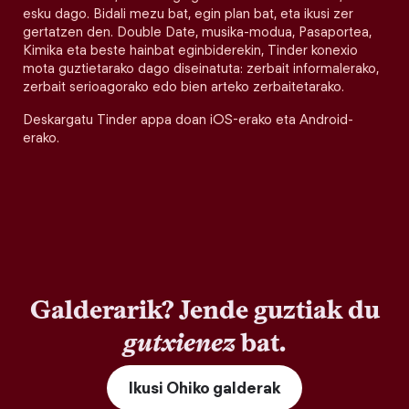
esku dago. Bidali mezu bat, egin plan bat, eta ikusi zer
gertatzen den. Double Date, musika-modua, Pasaportea,
Kimika eta beste hainbat eginbiderekin, Tinder konexio
mota guztietarako dago diseinatuta: zerbait informalerako,
zerbait serioagorako edo bien arteko zerbaitetarako.
Deskargatu Tinder appa doan iOS-erako eta Android-
erako.
Galderarik? Jende guztiak du
gutxienez
bat.
Ikusi Ohiko galderak