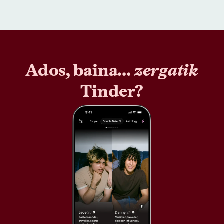
Ados, baina…
zergatik
Tinder?