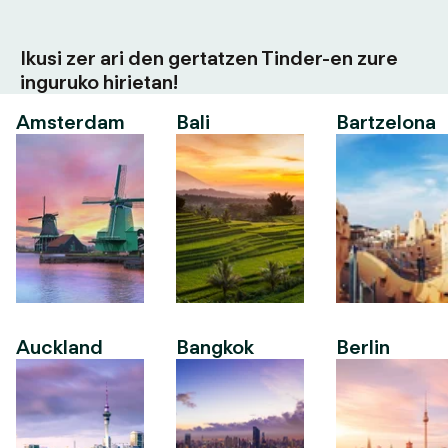
Ikusi zer ari den gertatzen Tinder-en zure
inguruko hirietan!
Amsterdam
Bali
Bartzelona
Auckland
Bangkok
Berlin