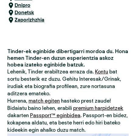
Dnipro
Donetsk
Zaporizhzhia
Tinder-ek eginbide dibertigarri mordoa du. Hona
hemen Tinder-en duzun esperientzia askoz
hobea izateko eginbide batzuk.
Lehenik, Tinder erabiltzea erraza da.
Kontu
bat
sortu besterik ez duzu. Gehitu Interesak/Grinak,
irudiak eta biografia profilean, zure nortasuna
aditzera emateko.
Hurrena,
match egiten
hasteko prest zaude!
Bidaiatu baino lehen, erabili
premium harpidetzek
dakarten
Passport™ eginbidea
. Passport-en bidez,
kokapena aldatu, eta beste herri edo hiri bateko
kideekin egin ahalko duzu match.