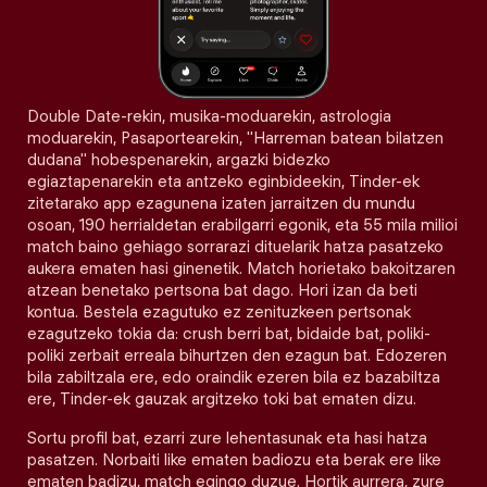
Double Date-rekin, musika-moduarekin, astrologia
moduarekin, Pasaportearekin, "Harreman batean bilatzen
dudana" hobespenarekin, argazki bidezko
egiaztapenarekin eta antzeko eginbideekin, Tinder-ek
zitetarako app ezagunena izaten jarraitzen du mundu
osoan, 190 herrialdetan erabilgarri egonik, eta 55 mila milioi
match baino gehiago sorrarazi dituelarik hatza pasatzeko
aukera ematen hasi ginenetik. Match horietako bakoitzaren
atzean benetako pertsona bat dago. Hori izan da beti
kontua. Bestela ezagutuko ez zenituzkeen pertsonak
ezagutzeko tokia da: crush berri bat, bidaide bat, poliki-
poliki zerbait erreala bihurtzen den ezagun bat. Edozeren
bila zabiltzala ere, edo oraindik ezeren bila ez bazabiltza
ere, Tinder-ek gauzak argitzeko toki bat ematen dizu.
Sortu profil bat, ezarri zure lehentasunak eta hasi hatza
pasatzen. Norbaiti like ematen badiozu eta berak ere like
ematen badizu, match egingo duzue. Hortik aurrera, zure