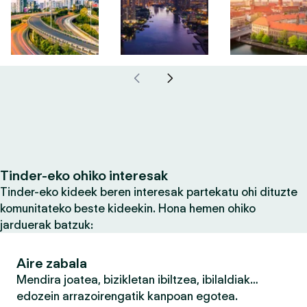
Tinder-eko ohiko interesak
Tinder-eko kideek beren interesak partekatu ohi dituzte
komunitateko beste kideekin. Hona hemen ohiko
jarduerak batzuk:
Aire zabala
Mendira joatea, bizikletan ibiltzea, ibilaldiak…
edozein arrazoirengatik kanpoan egotea.