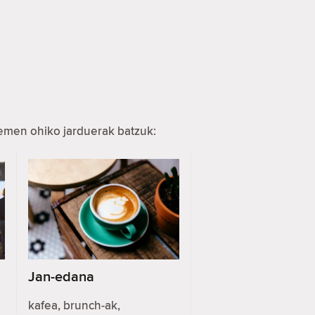
hemen ohiko jarduerak batzuk:
Jan-edana
kafea, brunch-ak,