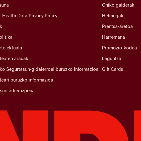
suna
Ohiko galderak
Health Data Privacy Policy
Helmugak
k
Prentsa-aretoa
litika
Harremana
ntelektuala
Promozio-kodea
tearen arauak
Laguntza
ko Segurtasun-gidalerroei buruzko informazioa
Gift Cards
eari buruzko informazioa
tasun-adierazpena