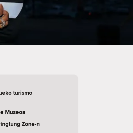
ueko turismo
te Museoa
Pingtung Zone-n