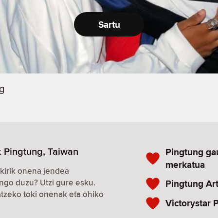
Sartu
g
 Pingtung, Taiwan
Pingtung ga
merkatua
kirik onena jendea
ngo duzu? Utzi gure esku.
Pingtung Ar
zeko toki onenak eta ohiko
Victorystar 