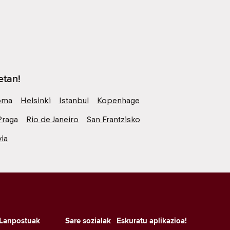
etan!
oma
Helsinki
Istanbul
Kopenhage
Praga
Rio de Janeiro
San Frantzisko
ia
Lanpostuak
Sare sozialak
Eskuratu aplikazioa!