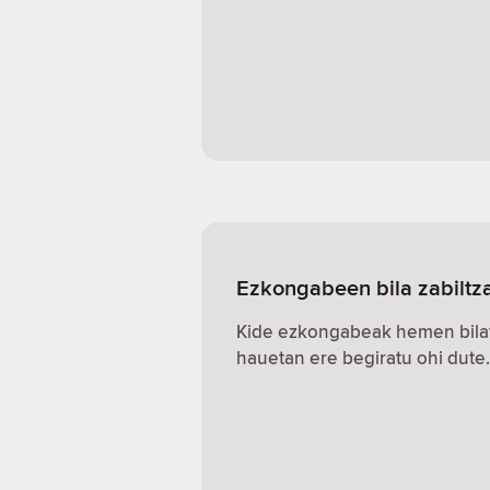
Ezkongabeen bila zabiltz
Kide ezkongabeak hemen bilat
hauetan ere begiratu ohi dute.