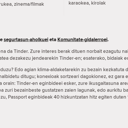
karaokea, kirolak
rukea, zinema/filmak
re
segurtasun-aholkuei
eta
Komunitate-gidalerroei
.
na da Tinder. Zure interes berak dituen norbait ezagutu na
xatea dezakezu jendearekin Tinder-en; esaterako, bidaiak
r duzu? Edo agian klima-aldaketarekin zu bezain kezkatuta
ahalbidetu ditugu; konexioak sortzeari dagokionez, ez gar
 orain: Tinder-en eginbideei esker, zure ikusgaitasuna ar
fea zuri bezainbeste gustatzen zaien lagunak, edo aurkitu
duzu, Passport eginbideak 40 hizkuntzatan hitz egiten duten