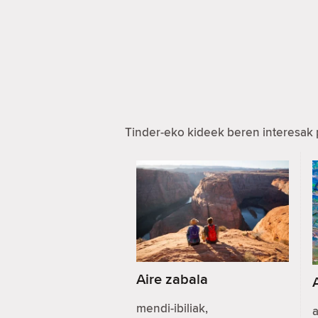
Tinder-eko kideek beren interesak 
Aire zabala
mendi-ibiliak,
a