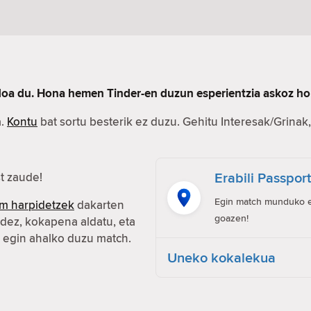
rdoa du. Hona hemen Tinder-en duzun esperientzia askoz ho
a.
Kontu
bat sortu besterik ez duzu. Gehitu Interesak/Grinak, 
Erabili Passpor
t zaude!
Egin match munduko ed
m harpidetzek
dakarten
goazen!
idez, kokapena aldatu, eta
n egin ahalko duzu match.
Uneko kokalekua