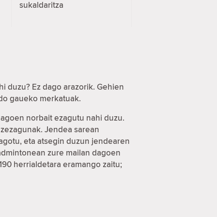
sukaldaritza
hi duzu? Ez dago arazorik. Gehien
 edo gaueko merkatuak.
 dagoen norbait ezagutu nahi duzu.
a ezezagunak. Jendea sarean
eagotu, eta atsegin duzun jendearen
 badmintonean zure mailan dagoen
 190 herrialdetara eramango zaitu;