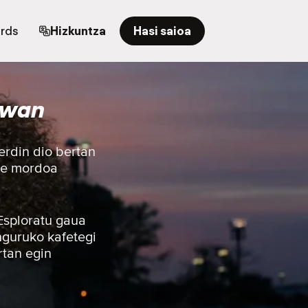
ards
Hizkuntza
Hasi saioa
iwan
erdin dio bertan
nde mordoa
 Esploratu gaua
nguruko kafetegi
rtan egin