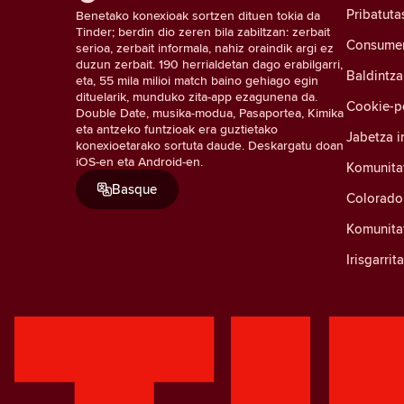
Pribatuta
Benetako konexioak sortzen dituen tokia da
Tinder; berdin dio zeren bila zabiltzan: zerbait
Consumer 
serioa, zerbait informala, nahiz oraindik argi ez
duzun zerbait. 190 herrialdetan dago erabilgarri,
Baldintza
eta, 55 mila milioi match baino gehiago egin
dituelarik, munduko zita-app ezagunena da.
Cookie-po
Double Date, musika-modua, Pasaportea, Kimika
eta antzeko funtzioak era guztietako
Jabetza i
konexioetarako sortuta daude. Deskargatu doan
iOS-en eta Android-en.
Komunita
Basque
Colorado
Komunitat
Irisgarri