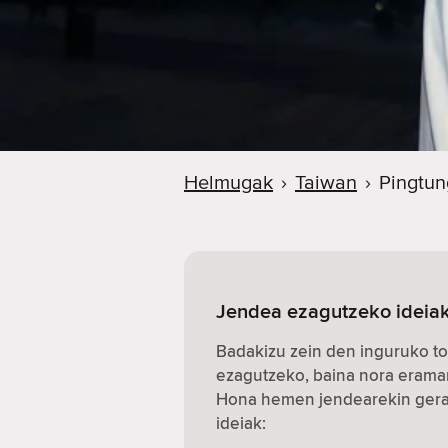
Helmugak
›
Taiwan
›
Pingtun
Jendea ezagutzeko ideiak
Badakizu zein den inguruko to
ezagutzeko, baina nora erama
Hona hemen jendearekin gerat
ideiak: