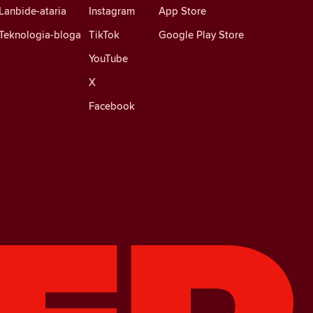
Lanbide-ataria
Instagram
App Store
Teknologia-bloga
TikTok
Google Play Store
YouTube
X
Facebook