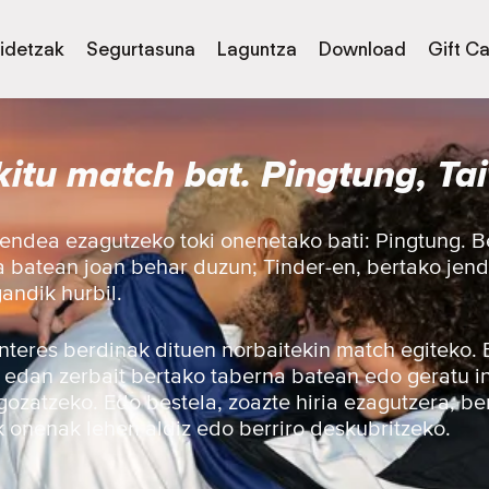
idetzak
Segurtasuna
Laguntza
Download
Gift C
kitu match bat. Pingtung, Ta
endea ezagutzeko toki onenetako bati: Pingtung. B
ia batean joan behar duzun; Tinder-en, bertako je
andik hurbil.
 interes berdinak dituen norbaitekin match egiteko.
, edan zerbait bertako taberna batean edo geratu i
gozatzeko. Edo bestela, zoazte hiria ezagutzera, be
 onenak lehen aldiz edo berriro deskubritzeko.