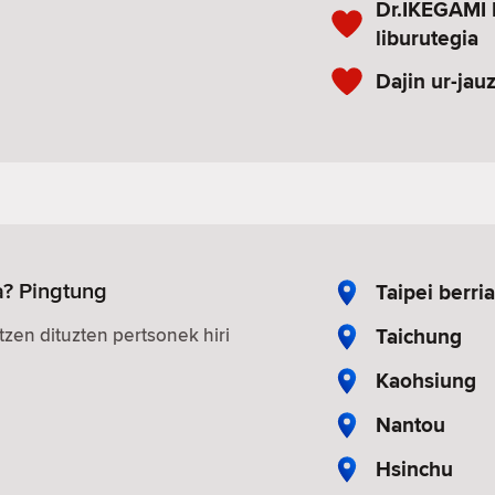
Dr.IKEGAMI 
liburutegia
Dajin ur-jauz
a? Pingtung
Taipei berria
Taichung
zen dituzten pertsonek hiri
Kaohsiung
Nantou
Hsinchu