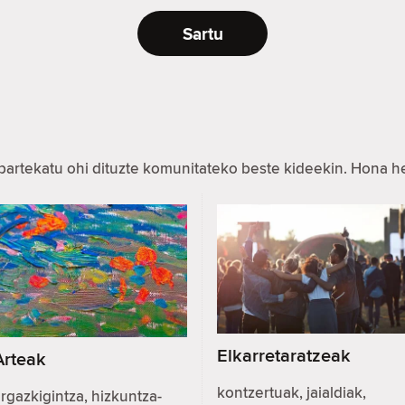
Sartu
partekatu ohi dituzte komunitateko beste kideekin. Hona 
Elkarretaratzeak
Arteak
kontzertuak, jaialdiak,
rgazkigintza, hizkuntza-