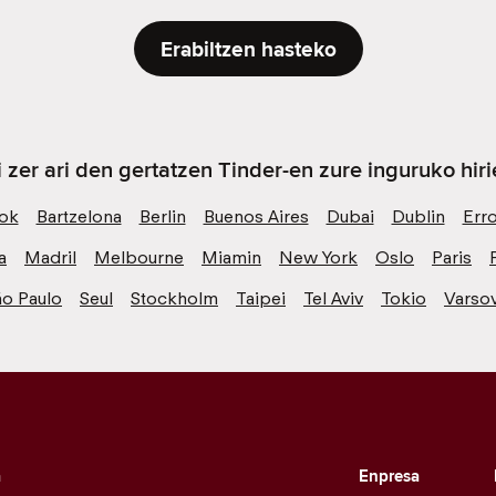
Erabiltzen hasteko
i zer ari den gertatzen Tinder-en zure inguruko hiri
ok
Bartzelona
Berlin
Buenos Aires
Dubai
Dublin
Err
a
Madril
Melbourne
Miamin
New York
Oslo
Paris
ão Paulo
Seul
Stockholm
Taipei
Tel Aviv
Tokio
Varsov
a
Enpresa