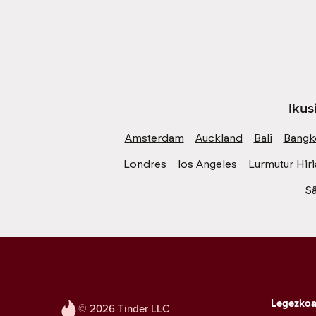
Ikus
Amsterdam
Auckland
Bali
Bangk
Londres
los Angeles
Lurmutur Hiri
S
Legezko
© 2026 Tinder LLC