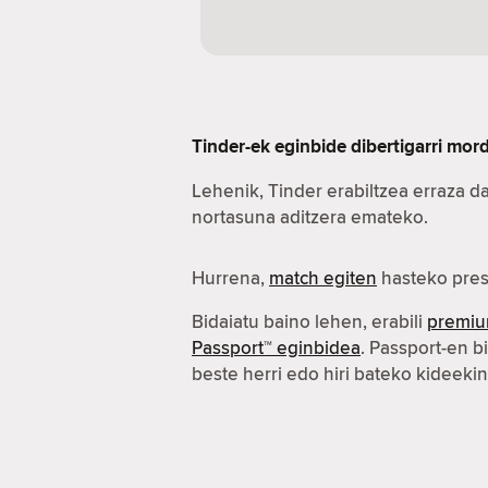
Tinder-ek eginbide dibertigarri mo
Lehenik, Tinder erabiltzea erraza d
nortasuna aditzera emateko.
Hurrena,
match egiten
hasteko pres
Bidaiatu baino lehen, erabili
premiu
Passport™ eginbidea
. Passport-en b
beste herri edo hiri bateko kideeki