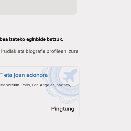
bea izateko eginbide batzuk.
irudiak eta biografia profilean, zure
t™ eta joan edonora
onorekin. Paris, Los Angeles, Sydney,
Pingtung