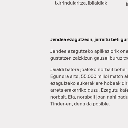
txirrindularitza, ibilaldiak
t
Jendea ezagutzean, jarraitu beti gu
Jendea ezagutzeko aplikaziorik one
gustatzen zaizkizun gauzei buruz t
Jaialdi batera joateko norbait beha
Egunera arte, 55.000 milioi match 
ezagutzeko aukerak are hobeak dira
arreta erakarriko duzu. Ezagutu ka
norbait. Eta, norabait joan nahi ba
Tinder-en, dena da posible.