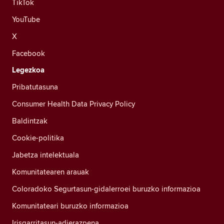
TikTok
YouTube
X
Facebook
Legezkoa
Pribatutasuna
Consumer Health Data Privacy Policy
Baldintzak
Cookie-politika
Jabetza intelektuala
Komunitatearen arauak
Coloradoko Segurtasun-gidalerroei buruzko informazioa
Komunitateari buruzko informazioa
Irisgarritasun-adierazpena