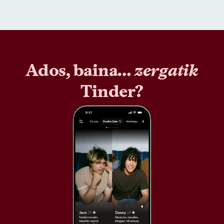
Ados, baina…
zergatik
Tinder?