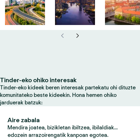
Tinder-eko ohiko interesak
Tinder-eko kideek beren interesak partekatu ohi dituzte
komunitateko beste kideekin. Hona hemen ohiko
jarduerak batzuk:
Aire zabala
Mendira joatea, bizikletan ibiltzea, ibilaldiak…
edozein arrazoirengatik kanpoan egotea.