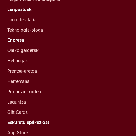
Lanpostuak
Lanbide-ataria
Teknologia-bloga
Enpresa
Ohiko galderak
Helmugak
Prentsa-aretoa
Harremana
Promozio-kodea
Laguntza
Gift Cards
Eskuratu aplikazioa!
App Store