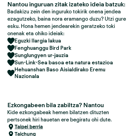
Nantou inguruan zitak izateko ideia batzuk:
Badakizu zein den inguruko tokirik onena jendea
ezagutzeko, baina nora eramango duzu? Utzi gure
esku. Hona hemen jendearekin geratzeko toki
onenak eta ohiko ideiak:
Eguzki Ilargia lakua
Fenghuanggu Bird Park
Sunglungyen ur-jauzia
Sun-Link-Sea basoa eta natura estazioa
Hehuanshan Baso Aisialdirako Eremu
Nazionala
Ezkongabeen bila zabiltza? Nantou
Kide ezkongabeak hemen bilatzen dituzten
pertsonek hiri hauetan ere begiratu ohi dute.
Taipei berria
Taichung