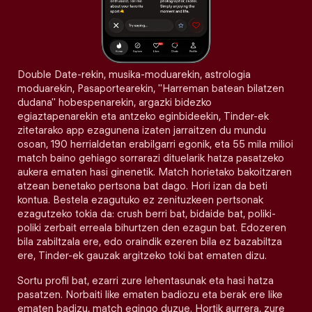
Double Date-rekin, musika-moduarekin, astrologia
moduarekin, Pasaportearekin, "Harreman batean bilatzen
dudana" hobespenarekin, argazki bidezko
egiaztapenarekin eta antzeko eginbideekin, Tinder-ek
zitetarako app ezagunena izaten jarraitzen du mundu
osoan, 190 herrialdetan erabilgarri egonik, eta 55 mila milioi
match baino gehiago sorrarazi dituelarik hatza pasatzeko
aukera ematen hasi ginenetik. Match horietako bakoitzaren
atzean benetako pertsona bat dago. Hori izan da beti
kontua. Bestela ezagutuko ez zenituzkeen pertsonak
ezagutzeko tokia da: crush berri bat, bidaide bat, poliki-
poliki zerbait erreala bihurtzen den ezagun bat. Edozeren
bila zabiltzala ere, edo oraindik ezeren bila ez bazabiltza
ere, Tinder-ek gauzak argitzeko toki bat ematen dizu.
Sortu profil bat, ezarri zure lehentasunak eta hasi hatza
pasatzen. Norbaiti like ematen badiozu eta berak ere like
ematen badizu, match egingo duzue. Hortik aurrera, zure