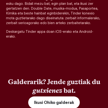
esku dago. Bidali mezu bat, egin plan bat, eta ikusi zer
gertatzen den. Double Date, musika-modua, Pasaportea,
Kimika eta beste hainbat eginbiderekin, Tinder konexio
mota guztietarako dago diseinatuta: zerbait informalerako,
zerbait serioagorako edo bien arteko zerbaitetarako.
Deskargatu Tinder appa doan iOS-erako eta Android-
erako.
Galderarik? Jende guztiak du
gutxienez
bat.
Ikusi Ohiko galderak