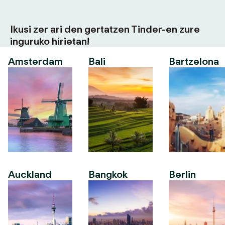
Ikusi zer ari den gertatzen Tinder-en zure
inguruko hirietan!
Amsterdam
Bali
Bartzelona
Auckland
Bangkok
Berlin