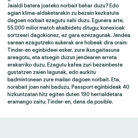
Jaialdi batera joateko norbait behar duzu? Edo
agian klima-aldaketarekin zu bezain kezkatuta
dagoen norbait ezagutu nahi duzu. Egunera arte,
55.000 milioi match ahalbidetu ditugu; konexioak
sortzeari dagokionez, ez gara ezezagunak. Jendea
sarean ezagutzeko aukerak are hobeak dira orain:
Tinder-en eginbideei esker, zure ikusgaitasuna
areagotu, eta atsegin duzun jendearen arreta
erakarriko duzu. Ezagutu kafea zuri bezainbeste
gustatzen zaien lagunak, edo aurkitu
badmintonean zure mailan dagoen norbait. Eta,
norabait joan nahi baduzu, Passport eginbideak 40
hizkuntzatan hitz egiten duten 190 herrialdetara
eramango zaitu; Tinder-en, dena da posible.