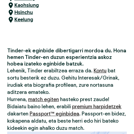
Kaohsiung
Hsinchu
Keelung
Tinder-ek eginbide dibertigarri mordoa du. Hona
hemen Tinder-en duzun esperientzia askoz
hobea izateko eginbide batzuk.
Lehenik, Tinder erabiltzea erraza da.
Kontu
bat
sortu besterik ez duzu. Gehitu Interesak/Grinak,
irudiak eta biografia profilean, zure nortasuna
aditzera emateko.
Hurrena,
match egiten
hasteko prest zaude!
Bidaiatu baino lehen, erabili
premium harpidetzek
dakarten
Passport™ eginbidea
. Passport-en bidez,
kokapena aldatu, eta beste herri edo hiri bateko
kideekin egin ahalko duzu match.