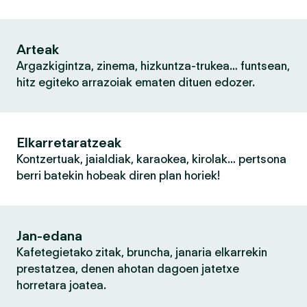
Arteak
Argazkigintza, zinema, hizkuntza-trukea… funtsean,
hitz egiteko arrazoiak ematen dituen edozer.
Elkarretaratzeak
Kontzertuak, jaialdiak, karaokea, kirolak… pertsona
berri batekin hobeak diren plan horiek!
Jan-edana
Kafetegietako zitak, bruncha, janaria elkarrekin
prestatzea, denen ahotan dagoen jatetxe
horretara joatea.